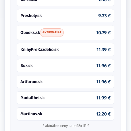
9.33 €
Preskoly.sk
10.79 €
Obooks.sk
ANTIKVARIÁT
11.39 €
KnihyPreKazdeho.sk
11.96 €
Bux.sk
11.96 €
Artforum.sk
11.99 €
PantaRhei.sk
12.20 €
Martinus.sk
* aktuálne ceny sa môžu líšiť