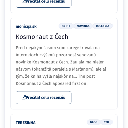
Prečítať celú recenziu
monicqa.sk
KNIHY
NOVINKA
RECENZIA
Kosmonaut z Čech
Pred nejakým časom som zaregistrovala na
internetoch zvýšenú pozornosť venovanú
novinke Kosmonaut z Čech. Zaujala ma nielen
názvom (okamžitá paralela s Marťanom), ale aj
tým, že kniha vyšla najskôr na… The post
Kosmonaut z Čech appeared first on .
Prečítať celú recenziu
TERESINHA
BLOG
CTU