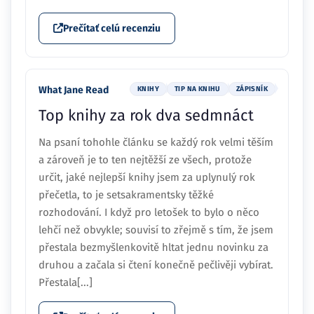
Prečítať celú recenziu
What Jane Read
KNIHY
TIP NA KNIHU
ZÁPISNÍK
Top knihy za rok dva sedmnáct
Na psaní tohohle článku se každý rok velmi těším
a zároveň je to ten nejtěžší ze všech, protože
určit, jaké nejlepší knihy jsem za uplynulý rok
přečetla, to je setsakramentsky těžké
rozhodování. I když pro letošek to bylo o něco
lehčí než obvykle; souvisí to zřejmě s tím, že jsem
přestala bezmyšlenkovitě hltat jednu novinku za
druhou a začala si čtení konečně pečlivěji vybírat.
Přestala[...]