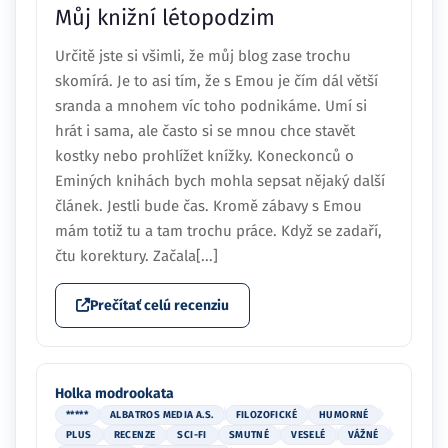
Můj knižní létopodzim
Určitě jste si všimli, že můj blog zase trochu
skomírá. Je to asi tím, že s Emou je čím dál větší
sranda a mnohem víc toho podnikáme. Umí si
hrát i sama, ale často si se mnou chce stavět
kostky nebo prohlížet knížky. Koneckonců o
Eminých knihách bych mohla sepsat nějaký další
článek. Jestli bude čas. Kromě zábavy s Emou
mám totiž tu a tam trochu práce. Když se zadaří,
čtu korektury. Začala[...]
Prečítať celú recenziu
Holka modrookata
*****
ALBATROS MEDIA A.S.
FILOZOFICKÉ
HUMORNÉ
PLUS
RECENZE
SCI-FI
SMUTNÉ
VESELÉ
VÁŽNÉ