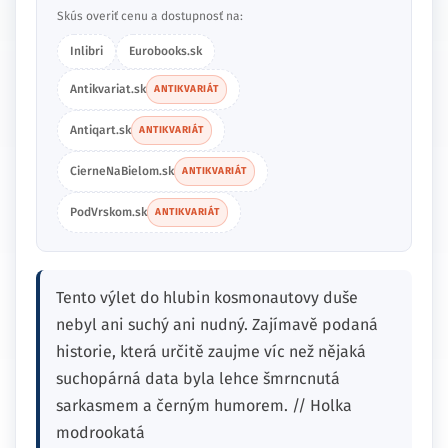
Skús overiť cenu a dostupnosť na:
Inlibri
Eurobooks.sk
Antikvariat.sk
ANTIKVARIÁT
Antiqart.sk
ANTIKVARIÁT
CierneNaBielom.sk
ANTIKVARIÁT
PodVrskom.sk
ANTIKVARIÁT
Tento výlet do hlubin kosmonautovy duše
nebyl ani suchý ani nudný. Zajímavě podaná
historie, která určitě zaujme víc než nějaká
suchopárná data byla lehce šmrncnutá
sarkasmem a černým humorem. // Holka
modrookatá