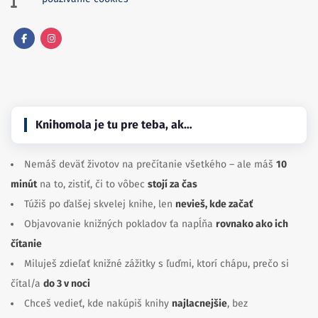
Facebook
Instagram
Knihomola je tu pre teba, ak…
Nemáš deväť životov na prečítanie všetkého – ale máš
10
minút
na to, zistiť, či to vôbec
stojí za čas
Túžiš po ďalšej skvelej knihe, len
nevieš, kde začať
Objavovanie knižných pokladov ťa napĺňa
rovnako ako ich
čítanie
Miluješ zdieľať knižné zážitky s ľuďmi, ktorí chápu, prečo si
čítal/a
do 3 v noci
Chceš vedieť, kde nakúpiš knihy
najlacnejšie
, bez