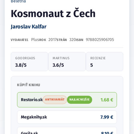
Beletria
Kosmonaut z Čech
Jaroslav Kalfar
Plus
2017
320
9788025906705
VYDAVATEĽ
ROK
STRÁN
ISBN
GOODREADS
MARTINUS
RECENZIE
3.8/5
3.6/5
5
KÚPIŤ KNIHU
1.68 €
Restorio.sk
ANTIKVARIÁT
NAJLACNEJŠIE
7.99 €
Megaknihy.sk
8.10 €
Gorila.sk