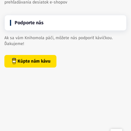
prehľadávania desiatok e-shopov
Podporte nás
Ak sa vám Knihomola páči, môžete nás podporiť kávičkou.
Ďakujeme!
Kúpte nám kávu