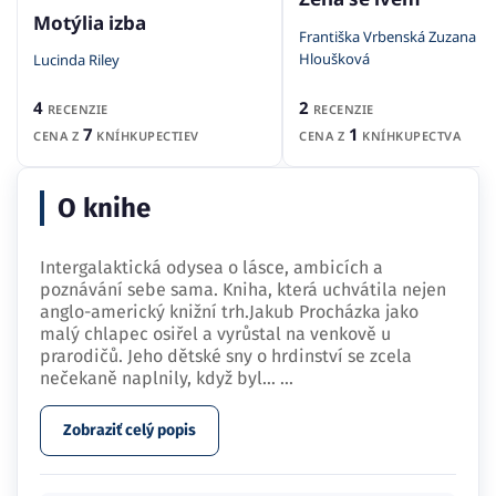
Motýlia izba
Františka Vrbenská Zuzana
Hloušková
Lucinda Riley
2
4
RECENZIE
RECENZIE
1
7
CENA Z
KNÍHKUPECTVA
CENA Z
KNÍHKUPECTIEV
O knihe
Intergalaktická odysea o lásce, ambicích a
poznávání sebe sama. Kniha, která uchvátila nejen
anglo-americký knižní trh.Jakub Procházka jako
malý chlapec osiřel a vyrůstal na venkově u
prarodičů. Jeho dětské sny o hrdinství se zcela
nečekaně naplnily, když byl…
...
Zobraziť celý popis