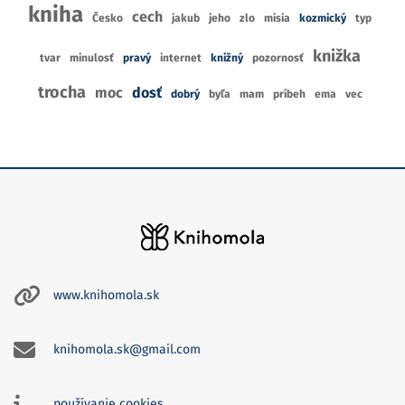
kniha
cech
Česko
jakub
jeho
zlo
misia
kozmický
typ
knižka
tvar
minulosť
pravý
internet
knižný
pozornosť
trocha
moc
dosť
dobrý
byľa
mam
príbeh
ema
vec
www.knihomola.sk
knihomola.sk@gmail.com
používanie cookies