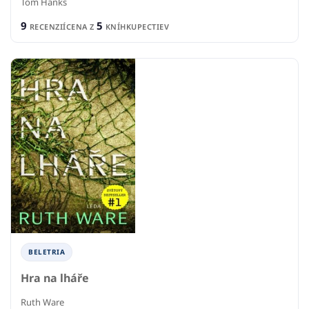
Tom Hanks
9
5
RECENZIÍ
CENA Z
KNÍHKUPECTIEV
BELETRIA
Hra na lháře
Ruth Ware