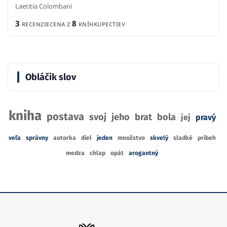
Laetitia Colombani
3
8
RECENZIE
CENA Z
KNÍHKUPECTIEV
Obláčik slov
kniha
postava
svoj
jeho
brat
bola
jej
pravý
veľa
správny
autorka
diel
jeden
množstvo
skvelý
sladké
príbeh
medza
chlap
opát
arogantný