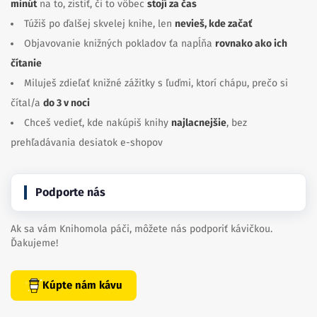
minút
na to, zistiť, či to vôbec
stojí za čas
Túžiš po ďalšej skvelej knihe, len
nevieš, kde začať
Objavovanie knižných pokladov ťa napĺňa
rovnako ako ich
čítanie
Miluješ zdieľať knižné zážitky s ľuďmi, ktorí chápu, prečo si
čítal/a
do 3 v noci
Chceš vedieť, kde nakúpiš knihy
najlacnejšie
, bez
prehľadávania desiatok e-shopov
Podporte nás
Ak sa vám Knihomola páči, môžete nás podporiť kávičkou.
Ďakujeme!
Kúpte nám kávu