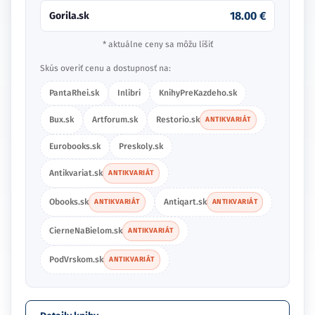
18.00 €
Gorila.sk
* aktuálne ceny sa môžu líšiť
Skús overiť cenu a dostupnosť na:
PantaRhei.sk
Inlibri
KnihyPreKazdeho.sk
Bux.sk
Artforum.sk
Restorio.sk
ANTIKVARIÁT
Eurobooks.sk
Preskoly.sk
Antikvariat.sk
ANTIKVARIÁT
Obooks.sk
Antiqart.sk
ANTIKVARIÁT
ANTIKVARIÁT
CierneNaBielom.sk
ANTIKVARIÁT
PodVrskom.sk
ANTIKVARIÁT