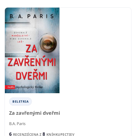
BELETRIA
Za zavřenými dveřmi
B.A. Paris
6
8
RECENZIÍ
CENA Z
KNÍHKUPECTIEV