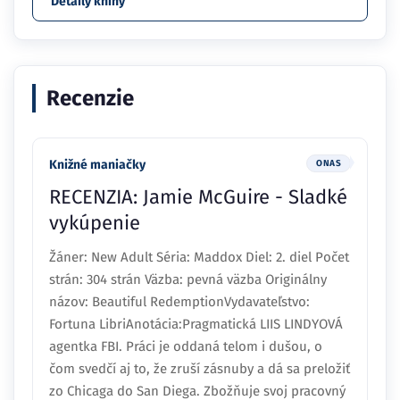
Detaily knihy
Recenzie
Knižné maniačky
ONAS
RECENZIA: Jamie McGuire - Sladké
vykúpenie
Žáner: New Adult Séria: Maddox Diel: 2. diel Počet
strán: 304 strán Väzba: pevná väzba Originálny
názov: Beautiful RedemptionVydavateľstvo:
Fortuna LibriAnotácia:Pragmatická LIIS LINDYOVÁ
agentka FBI. Práci je oddaná telom i dušou, o
čom svedčí aj to, že zruší zásnuby a dá sa preložiť
zo Chicaga do San Diega. Zbožňuje svoj pracovný