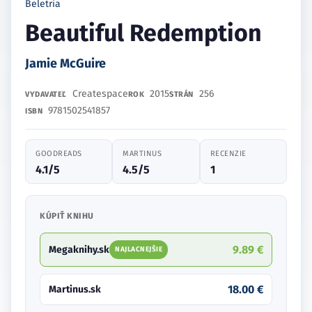
Beletria
Beautiful Redemption
Jamie McGuire
Createspace
2015
256
VYDAVATEĽ
ROK
STRÁN
9781502541857
ISBN
GOODREADS
MARTINUS
RECENZIE
4.1/5
4.5/5
1
KÚPIŤ KNIHU
9.89 €
Megaknihy.sk
NAJLACNEJŠIE
18.00 €
Martinus.sk