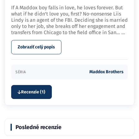
If A Maddox boy falls in love, he loves forever. But
what if he didn't love you, first? No-nonsense Liis
Lindy is an agent of the FBI. Deciding she is married
only to her job, she breaks off her engagement and
transfers from Chicago to the field office in San…
...
Zobraziť celý popis
Maddox Brothers
SÉRIA
Recenzie (1)
Posledné recenzie