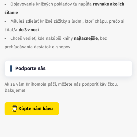
Objavovanie knižných pokladov ťa napĺňa
rovnako ako ich
čítanie
Miluješ zdieľať knižné zážitky s ľuďmi, ktorí chápu, prečo si
čítal/a
do 3 v noci
Chceš vedieť, kde nakúpiš knihy
najlacnejšie
, bez
prehľadávania desiatok e-shopov
Podporte nás
Ak sa vám Knihomola páči, môžete nás podporiť kávičkou.
Ďakujeme!
Kúpte nám kávu