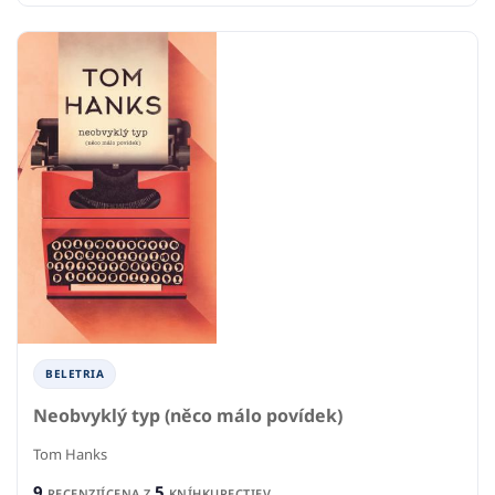
BELETRIA
Neobvyklý typ (něco málo povídek)
Tom Hanks
9
5
RECENZIÍ
CENA Z
KNÍHKUPECTIEV