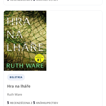
BELETRIA
Hra na lháře
Ruth Ware
5
5
RECENZIÍ
CENA Z
KNÍHKUPECTIEV