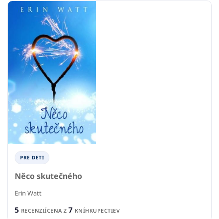
PRE DETI
Něco skutečného
Erin Watt
5
7
RECENZIÍ
CENA Z
KNÍHKUPECTIEV