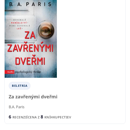
BELETRIA
Za zavřenými dveřmi
B.A. Paris
6
8
RECENZIÍ
CENA Z
KNÍHKUPECTIEV