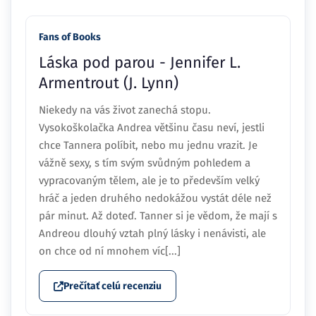
Fans of Books
Láska pod parou - Jennifer L.
Armentrout (J. Lynn)
Niekedy na vás život zanechá stopu.
Vysokoškolačka Andrea většinu času neví, jestli
chce Tannera políbit, nebo mu jednu vrazit. Je
vážně sexy, s tím svým svůdným pohledem a
vypracovaným tělem, ale je to především velký
hráč a jeden druhého nedokážou vystát déle než
pár minut. Až doteď. Tanner si je vědom, že mají s
Andreou dlouhý vztah plný lásky i nenávisti, ale
on chce od ní mnohem víc[...]
Prečítať celú recenziu