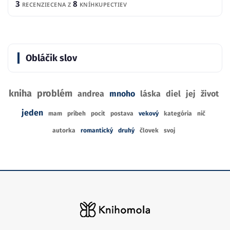
3
8
RECENZIE
CENA Z
KNÍHKUPECTIEV
Obláčik slov
kniha
problém
andrea
mnoho
láska
diel
jej
život
jeden
mam
príbeh
pocit
postava
vekový
kategória
nič
autorka
romantický
druhý
človek
svoj