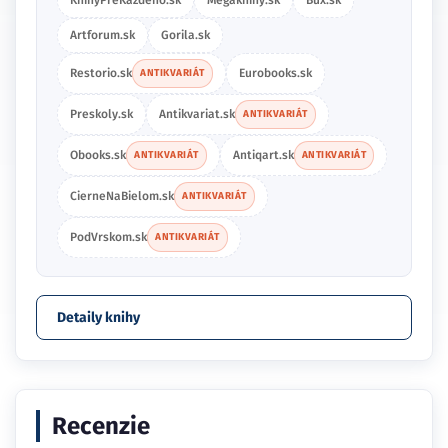
KnihyPreKazdeho.sk
Megaknihy.sk
Bux.sk
Artforum.sk
Gorila.sk
Restorio.sk
Eurobooks.sk
ANTIKVARIÁT
Preskoly.sk
Antikvariat.sk
ANTIKVARIÁT
Obooks.sk
Antiqart.sk
ANTIKVARIÁT
ANTIKVARIÁT
CierneNaBielom.sk
ANTIKVARIÁT
PodVrskom.sk
ANTIKVARIÁT
Detaily knihy
Recenzie