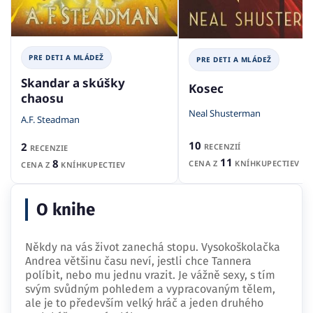
PRE DETI A MLÁDEŽ
PRE DETI A MLÁDEŽ
Skandar a skúšky
Kosec
chaosu
Neal Shusterman
A.F. Steadman
10
2
RECENZIÍ
RECENZIE
11
8
CENA Z
KNÍHKUPECTIEV
CENA Z
KNÍHKUPECTIEV
O knihe
Někdy na vás život zanechá stopu. Vysokoškolačka
Andrea většinu času neví, jestli chce Tannera
políbit, nebo mu jednu vrazit. Je vážně sexy, s tím
svým svůdným pohledem a vypracovaným tělem,
ale je to především velký hráč a jeden druhého