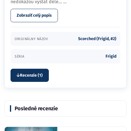
nedokážou vystát déle…
...
Zobraziť celý popis
Scorched (Frigid, #2)
ORIGINÁLNY NÁZOV
Frigid
SÉRIA
Recenzie (1)
Posledné recenzie