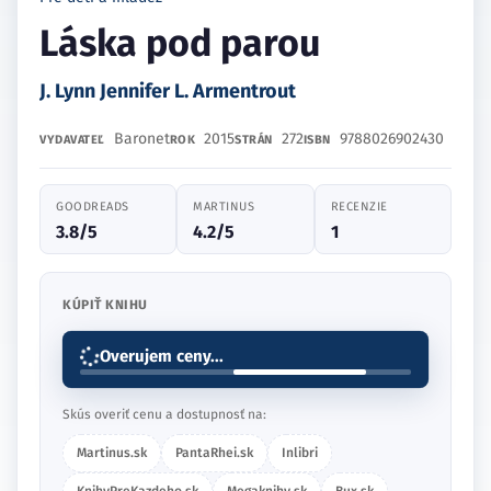
Láska pod parou
J. Lynn Jennifer L. Armentrout
Baronet
2015
272
9788026902430
VYDAVATEĽ
ROK
STRÁN
ISBN
GOODREADS
MARTINUS
RECENZIE
3.8/5
4.2/5
1
KÚPIŤ KNIHU
Overujem ceny...
Skús overiť cenu a dostupnosť na:
Martinus.sk
PantaRhei.sk
Inlibri