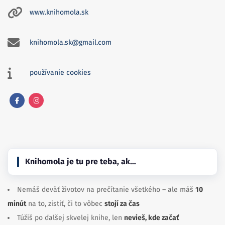
www.knihomola.sk
knihomola.sk@gmail.com
používanie cookies
Facebook
Instagram
Knihomola je tu pre teba, ak…
Nemáš deväť životov na prečítanie všetkého – ale máš
10
minút
na to, zistiť, či to vôbec
stojí za čas
Túžiš po ďalšej skvelej knihe, len
nevieš, kde začať