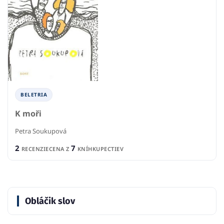
BELETRIA
K moři
Petra Soukupová
2
7
RECENZIE
CENA Z
KNÍHKUPECTIEV
Obláčik slov