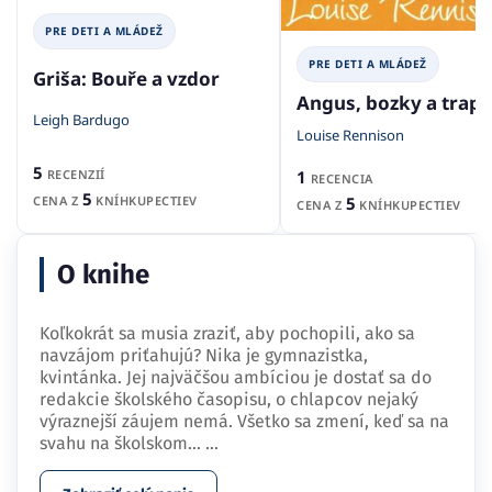
PRE DETI A MLÁDEŽ
PRE DETI A MLÁDEŽ
Griša: Bouře a vzdor
Angus, bozky a trap
Leigh Bardugo
Louise Rennison
5
1
RECENZIÍ
RECENCIA
5
5
CENA Z
KNÍHKUPECTIEV
CENA Z
KNÍHKUPECTIEV
O knihe
Koľkokrát sa musia zraziť, aby pochopili, ako sa
navzájom priťahujú? Nika je gymnazistka,
kvintánka. Jej najväčšou ambíciou je dostať sa do
redakcie školského časopisu, o chlapcov nejaký
výraznejší záujem nemá. Všetko sa zmení, keď sa na
svahu na školskom…
...