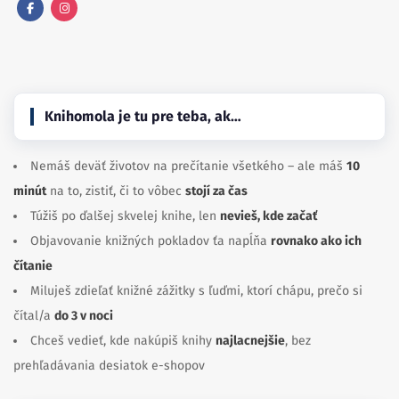
Facebook
Instagram
Knihomola je tu pre teba, ak…
Nemáš deväť životov na prečítanie všetkého – ale máš
10
minút
na to, zistiť, či to vôbec
stojí za čas
Túžiš po ďalšej skvelej knihe, len
nevieš, kde začať
Objavovanie knižných pokladov ťa napĺňa
rovnako ako ich
čítanie
Miluješ zdieľať knižné zážitky s ľuďmi, ktorí chápu, prečo si
čítal/a
do 3 v noci
Chceš vedieť, kde nakúpiš knihy
najlacnejšie
, bez
prehľadávania desiatok e-shopov