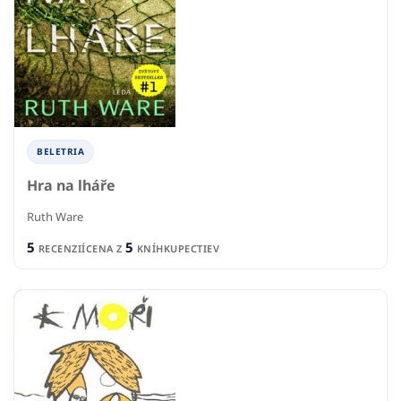
BELETRIA
Hra na lháře
Ruth Ware
5
5
RECENZIÍ
CENA Z
KNÍHKUPECTIEV