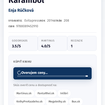
Karambol
Enja Rúčková
Evitapress
2014
208
VYDAVATEĽ
ROK
STRÁN
9788089452910
ISBN
GOODREADS
MARTINUS
RECENZIE
3.5/5
4.0/5
1
KÚPIŤ KNIHU
Overujem ceny...
Skús overiť cenu a dostupnosť na:
Martinus.sk
PantaRhei.sk
Inlibri
KnihyPreKazdeho.sk
Megaknihy.sk
Bux.sk