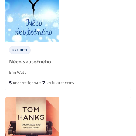
PRE DETI
Něco skutečného
Erin Watt
5
7
RECENZIÍ
CENA Z
KNÍHKUPECTIEV