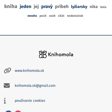
kniha
jeden
jej
pravý
príbeh
lyžiarsky
nika
bola
mnoho
pocit
svah
citát
nedostatok
www.knihomola.sk
knihomola.sk@gmail.com
používanie cookies