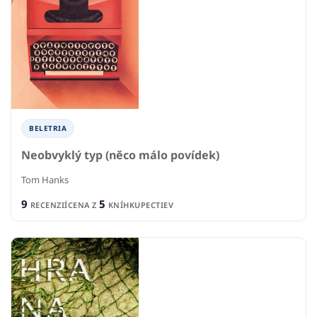
BELETRIA
Neobvyklý typ (něco málo povídek)
Tom Hanks
9
5
RECENZIÍ
CENA Z
KNÍHKUPECTIEV