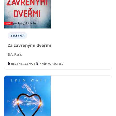
BELETRIA
Za zavřenými dveřmi
B.A. Paris
6
8
RECENZIÍ
CENA Z
KNÍHKUPECTIEV