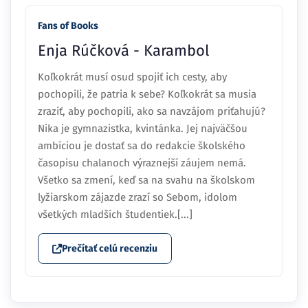
Fans of Books
Enja Rúčková - Karambol
Koľkokrát musí osud spojiť ich cesty, aby
pochopili, že patria k sebe? Koľkokrát sa musia
zraziť, aby pochopili, ako sa navzájom priťahujú?
Nika je gymnazistka, kvintánka. Jej najväčšou
ambíciou je dostať sa do redakcie školského
časopisu chalanoch výraznejší záujem nemá.
Všetko sa zmení, keď sa na svahu na školskom
lyžiarskom zájazde zrazí so Sebom, idolom
všetkých mladších študentiek.[...]
Prečítať celú recenziu