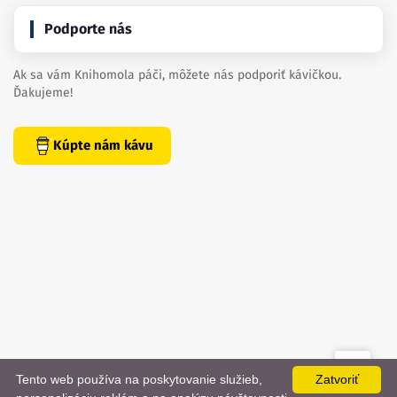
Podporte nás
Ak sa vám Knihomola páči, môžete nás podporiť kávičkou.
Ďakujeme!
Kúpte nám kávu
Tento web používa na poskytovanie služieb,
Zatvoriť
created by
danielhrenak.sk