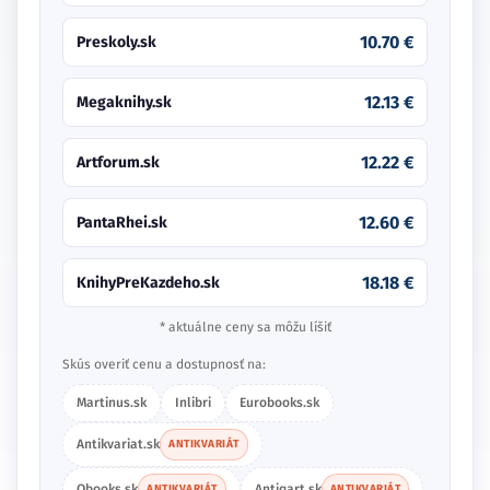
10.70 €
Preskoly.sk
12.13 €
Megaknihy.sk
12.22 €
Artforum.sk
12.60 €
PantaRhei.sk
18.18 €
KnihyPreKazdeho.sk
* aktuálne ceny sa môžu líšiť
Skús overiť cenu a dostupnosť na:
Martinus.sk
Inlibri
Eurobooks.sk
Antikvariat.sk
ANTIKVARIÁT
Obooks.sk
Antiqart.sk
ANTIKVARIÁT
ANTIKVARIÁT