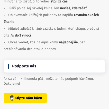
minút
na to, zistiť, či to vôbec
stojí za čas
Túžiš po ďalšej skvelej knihe, len
nevieš, kde začať
Objavovanie knižných pokladov ťa napĺňa
rovnako ako ich
čítanie
Miluješ zdieľať knižné zážitky s ľuďmi, ktorí chápu, prečo si
čítal/a
do 3 v noci
Chceš vedieť, kde nakúpiš knihy
najlacnejšie
, bez
prehľadávania desiatok e-shopov
Podporte nás
Ak sa vám Knihomola páči, môžete nás podporiť kávičkou.
Ďakujeme!
Kúpte nám kávu