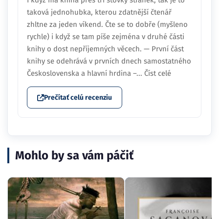
I když má kniha přes tři stovky stránek, tak je to
taková jednohubka, kterou zdatnější čtenář
zhltne za jeden víkend. Čte se to dobře (myšleno
rychle) i když se tam píše zejména v druhé části
knihy o dost nepříjemných věcech. — První část
knihy se odehrává v prvních dnech samostatného
Československa a hlavní hrdina –... Číst celé
Prečítať celú recenziu
Mohlo by sa vám páčiť