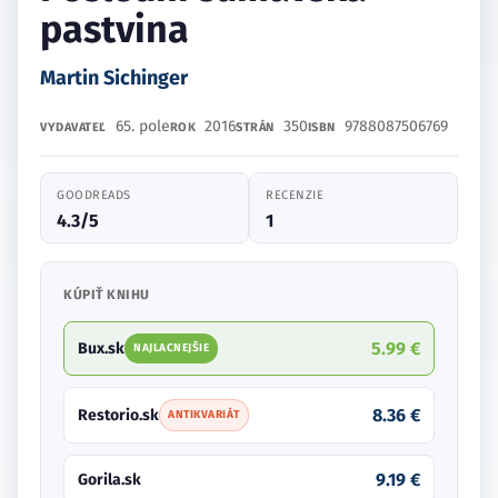
pastvina
Martin Sichinger
65. pole
2016
350
9788087506769
VYDAVATEĽ
ROK
STRÁN
ISBN
GOODREADS
RECENZIE
4.3/5
1
KÚPIŤ KNIHU
5.99 €
Bux.sk
NAJLACNEJŠIE
8.36 €
Restorio.sk
ANTIKVARIÁT
9.19 €
Gorila.sk