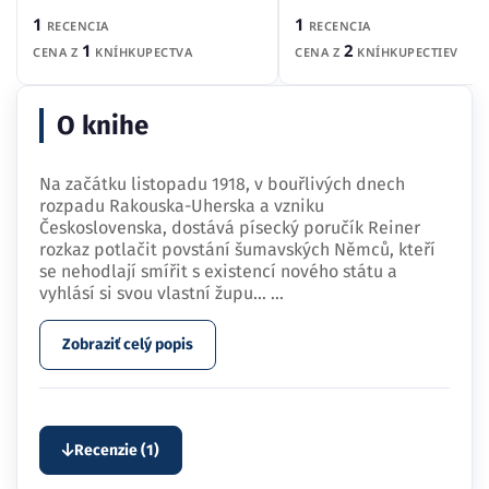
1
1
RECENCIA
RECENCIA
1
2
CENA Z
KNÍHKUPECTVA
CENA Z
KNÍHKUPECTIEV
O knihe
Na začátku listopadu 1918, v bouřlivých dnech
rozpadu Rakouska-Uherska a vzniku
Československa, dostává písecký poručík Reiner
rozkaz potlačit povstání šumavských Němců, kteří
se nehodlají smířit s existencí nového státu a
vyhlásí si svou vlastní župu…
...
Zobraziť celý popis
Recenzie (1)