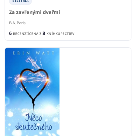
BELETRIA
Za zavřenými dveřmi
B.A. Paris
6
8
RECENZIÍ
CENA Z
KNÍHKUPECTIEV