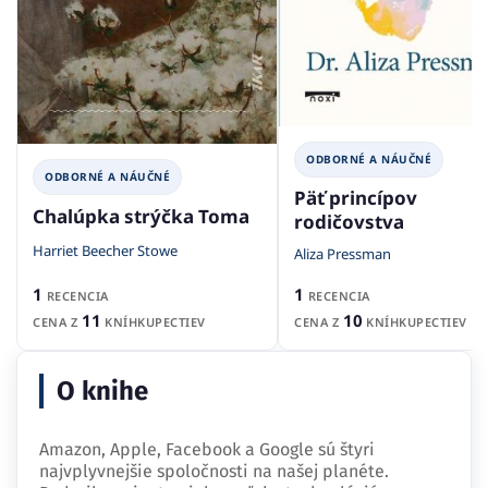
ODBORNÉ A NÁUČNÉ
ODBORNÉ A NÁUČNÉ
Päť princípov
Chalúpka strýčka Toma
rodičovstva
Harriet Beecher Stowe
Aliza Pressman
1
1
RECENCIA
RECENCIA
11
10
CENA Z
KNÍHKUPECTIEV
CENA Z
KNÍHKUPECTIEV
O knihe
Amazon, Apple, Facebook a Google sú štyri
najvplyvnejšie spoločnosti na našej planéte.