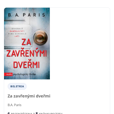
BELETRIA
Za zavřenými dveřmi
B.A. Paris
6
8
RECENZIÍ
CENA Z
KNÍHKUPECTIEV