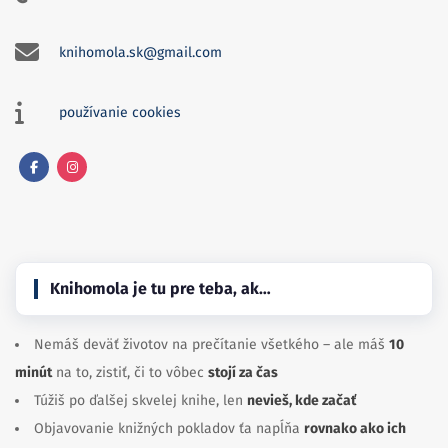
knihomola.sk@gmail.com
používanie cookies
Facebook
Instagram
Knihomola je tu pre teba, ak…
Nemáš deväť životov na prečítanie všetkého – ale máš
10
minút
na to, zistiť, či to vôbec
stojí za čas
Túžiš po ďalšej skvelej knihe, len
nevieš, kde začať
Objavovanie knižných pokladov ťa napĺňa
rovnako ako ich