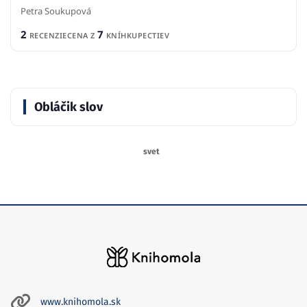
Petra Soukupová
2
7
RECENZIE
CENA Z
KNÍHKUPECTIEV
Obláčik slov
svet
www.knihomola.sk