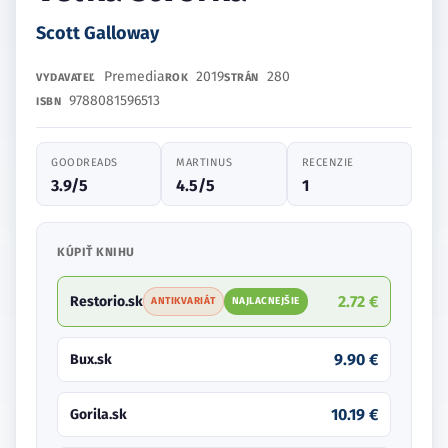
Scott Galloway
Premedia
2019
280
VYDAVATEĽ
ROK
STRÁN
9788081596513
ISBN
GOODREADS
MARTINUS
RECENZIE
3.9/5
4.5/5
1
KÚPIŤ KNIHU
2.72 €
Restorio.sk
ANTIKVARIÁT
NAJLACNEJŠIE
9.90 €
Bux.sk
10.19 €
Gorila.sk