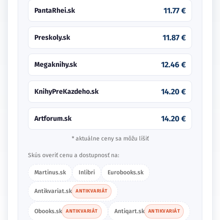
11.77 €
PantaRhei.sk
11.87 €
Preskoly.sk
12.46 €
Megaknihy.sk
14.20 €
KnihyPreKazdeho.sk
14.20 €
Artforum.sk
* aktuálne ceny sa môžu líšiť
Skús overiť cenu a dostupnosť na:
Martinus.sk
Inlibri
Eurobooks.sk
Antikvariat.sk
ANTIKVARIÁT
Obooks.sk
Antiqart.sk
ANTIKVARIÁT
ANTIKVARIÁT