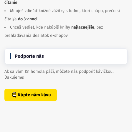
čítanie
Miluješ zdieľať knižné zážitky s ľuďmi, ktorí chápu, prečo si
čítal/a
do 3 v noci
Chceš vedieť, kde nakúpiš knihy
najlacnejšie
, bez
prehľadávania desiatok e-shopov
Podporte nás
Ak sa vám Knihomola páči, môžete nás podporiť kávičkou.
Ďakujeme!
Kúpte nám kávu