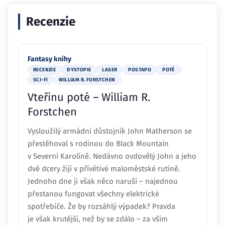
Recenzie
Fantasy knihy
RECENZIE
DYSTOPIE
LASER
POSTAPO
POTÉ
SCI-FI
WILLIAM R. FORSTCHEN
Vteřinu poté – William R.
Forstchen
Vysloužilý armádní důstojník John Matherson se
přestěhoval s rodinou do Black Mountain
v Severní Karolíně. Nedávno ovdovělý John a jeho
dvě dcery žijí v přívětivé maloměstské rutině.
Jednoho dne ji však něco naruší – najednou
přestanou fungovat všechny elektrické
spotřebiče. Že by rozsáhlý výpadek? Pravda
je však krutější, než by se zdálo – za vším