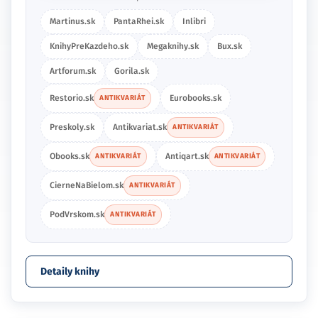
Martinus.sk
PantaRhei.sk
Inlibri
KnihyPreKazdeho.sk
Megaknihy.sk
Bux.sk
Artforum.sk
Gorila.sk
Restorio.sk
Eurobooks.sk
ANTIKVARIÁT
Preskoly.sk
Antikvariat.sk
ANTIKVARIÁT
Obooks.sk
Antiqart.sk
ANTIKVARIÁT
ANTIKVARIÁT
CierneNaBielom.sk
ANTIKVARIÁT
PodVrskom.sk
ANTIKVARIÁT
Detaily knihy