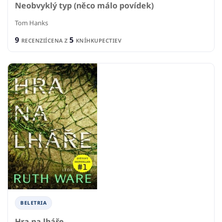
Neobvyklý typ (něco málo povídek)
Tom Hanks
9
5
RECENZIÍ
CENA Z
KNÍHKUPECTIEV
BELETRIA
Hra na lháře