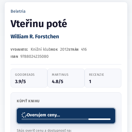
Beletria
Vteřinu poté
William R. Forstchen
Knižní klub
2012
416
VYDAVATEĽ
ROK
STRÁN
9788024235080
ISBN
GOODREADS
MARTINUS
RECENZIE
3.9/5
4.8/5
1
KÚPIŤ KNIHU
Overujem ceny...
Skús overiť cenu a dostupnosť na: