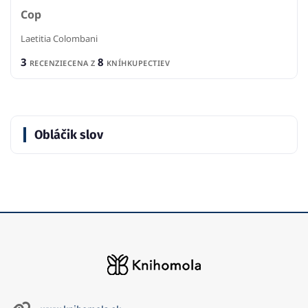
Cop
Laetitia Colombani
3
8
RECENZIE
CENA Z
KNÍHKUPECTIEV
Obláčik slov