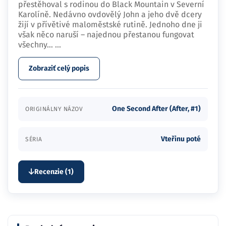
přestěhoval s rodinou do Black Mountain v Severní
Karolíně. Nedávno ovdovělý John a jeho dvě dcery
žijí v přívětivé maloměstské rutině. Jednoho dne ji
však něco naruší – najednou přestanou fungovat
všechny…
...
Zobraziť celý popis
One Second After (After, #1)
ORIGINÁLNY NÁZOV
Vteřinu poté
SÉRIA
Recenzie (1)