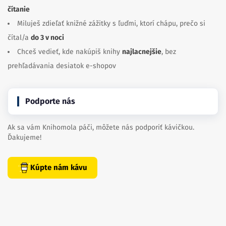
čítanie
Miluješ zdieľať knižné zážitky s ľuďmi, ktorí chápu, prečo si
čítal/a
do 3 v noci
Chceš vedieť, kde nakúpiš knihy
najlacnejšie
, bez
prehľadávania desiatok e-shopov
Podporte nás
Ak sa vám Knihomola páči, môžete nás podporiť kávičkou.
Ďakujeme!
Kúpte nám kávu