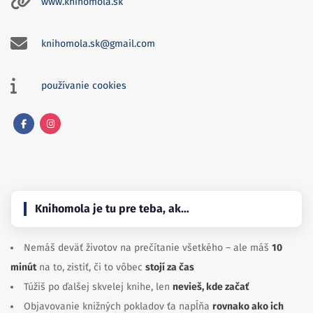
www.knihomola.sk
knihomola.sk@gmail.com
používanie cookies
Facebook
Instagram
Knihomola je tu pre teba, ak…
Nemáš deväť životov na prečítanie všetkého – ale máš
10
minút
na to, zistiť, či to vôbec
stojí za čas
Túžiš po ďalšej skvelej knihe, len
nevieš, kde začať
Objavovanie knižných pokladov ťa napĺňa
rovnako ako ich