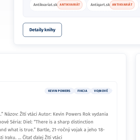
Antikvariat.sk
Antiqart.sk
ANTIKVARIÁT
ANTIKVARIÁT
Detaily knihy
KEVIN POWERS
FIKCIA
VOJNOVÉ
a.” Názov: Žltí vtáci Autor: Kevin Powers Rok vydania
nové Séria: Diel: “There is a sharp distinction
d what is true.” Bartle, 21-ročný vojak a jeho 18-
 Iraku. … Čítať ďalej Žltí vtáci