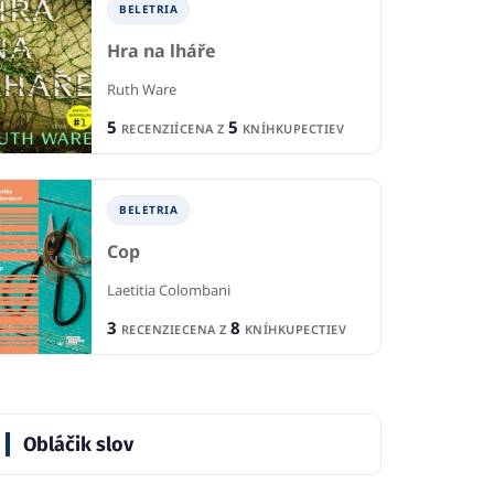
BELETRIA
Hra na lháře
Ruth Ware
5
5
RECENZIÍ
CENA Z
KNÍHKUPECTIEV
BELETRIA
Cop
Laetitia Colombani
3
8
RECENZIE
CENA Z
KNÍHKUPECTIEV
Obláčik slov