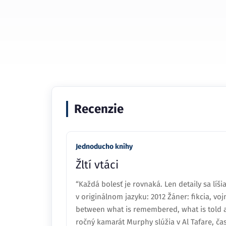
Recenzie
Jednoducho knihy
Žltí vtáci
“Každá bolesť je rovnaká. Len detaily sa líši
v originálnom jazyku: 2012 Žáner: fikcia, voj
between what is remembered, what is told an
ročný kamarát Murphy slúžia v Al Tafare, časti