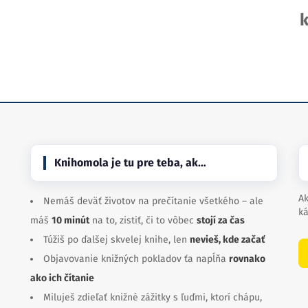
k
Knihomola je tu pre teba, ak…
Ak
Nemáš deväť životov na prečítanie všetkého – ale
ká
máš
10 minút
na to, zistiť, či to vôbec
stojí za čas
Túžiš po ďalšej skvelej knihe, len
nevieš, kde začať
Objavovanie knižných pokladov ťa napĺňa
rovnako
ako ich čítanie
Miluješ zdieľať knižné zážitky s ľuďmi, ktorí chápu,