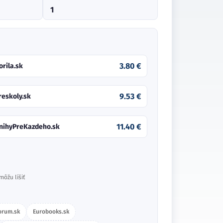
1
3.80 €
orila.sk
9.53 €
reskoly.sk
11.40 €
nihyPreKazdeho.sk
môžu líšiť
orum.sk
Eurobooks.sk