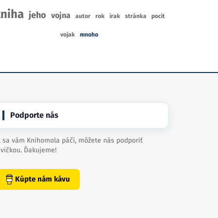
niha
jeho
vojna
autor
rok
irak
stránka
pocit
vojak
mnoho
Podporte nás
 sa vám Knihomola páči, môžete nás podporiť
vičkou. Ďakujeme!
Kúpte nám kávu