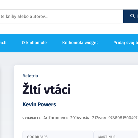
hách
O knihomole
Knihomola widget
Pridaj svoj 
Beletria
Žltí vtáci
Kevin Powers
Artforum
2014
212
9788081500497
VYDAVATEĽ
ROK
STRÁN
ISBN
GOODREADS
MARTINUS