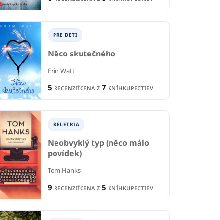
PRE DETI
Něco skutečného
Erin Watt
5
7
RECENZIÍ
CENA Z
KNÍHKUPECTIEV
B
IA
BELETRIA
Pí
o
Prichádza dáma
BELETRIA
An
er-Olsen
Christi Caldwell
Neobvyklý typ (něco málo
2
1
R
CIA
RECENCIA
povídek)
11
6
CE
KNÍHKUPECTIEV
CENA Z
KNÍHKUPECTIEV
Tom Hanks
9
5
RECENZIÍ
CENA Z
KNÍHKUPECTIEV