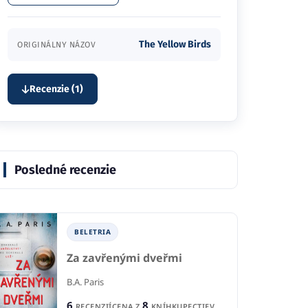
The Yellow Birds
ORIGINÁLNY NÁZOV
Recenzie (1)
Posledné recenzie
BELETRIA
Za zavřenými dveřmi
B.A. Paris
6
8
RECENZIÍ
CENA Z
KNÍHKUPECTIEV