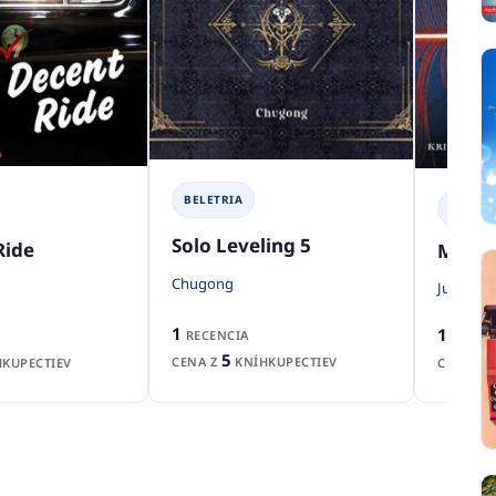
BELETRIA
BELETR
Solo Leveling 5
Ride
Marc
Chugong
Jussi Adl
1
1
RECENCIA
RECEN
5
CENA Z
KNÍHKUPECTIEV
KUPECTIEV
CENA Z