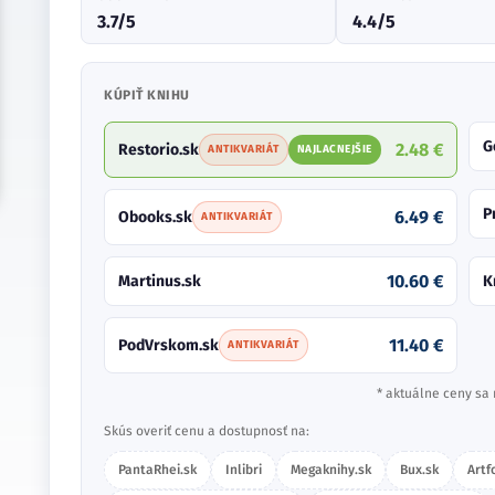
3.7/5
4.4/5
KÚPIŤ KNIHU
G
2.48 €
Restorio.sk
ANTIKVARIÁT
NAJLACNEJŠIE
P
6.49 €
Obooks.sk
ANTIKVARIÁT
10.60 €
Martinus.sk
K
11.40 €
PodVrskom.sk
ANTIKVARIÁT
* aktuálne ceny sa 
Skús overiť cenu a dostupnosť na:
PantaRhei.sk
Inlibri
Megaknihy.sk
Bux.sk
Artf