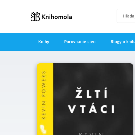
Knihy
Porovnanie cien
Blogy o kni