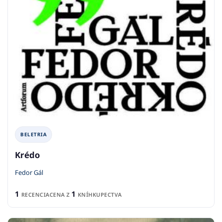
BELETRIA
Krédo
Fedor Gál
1
1
RECENCIA
CENA Z
KNÍHKUPECTVA