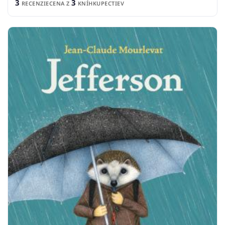
3
3
RECENZIE
CENA Z
KNÍHKUPECTIEV