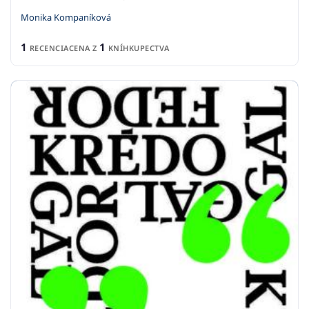
Monika Kompaníková
1
1
RECENCIA
CENA Z
KNÍHKUPECTVA