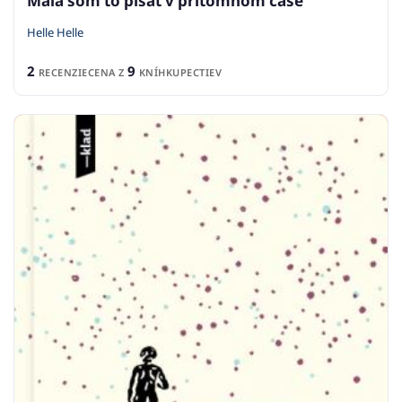
Mala som to písať v prítomnom čase
Helle Helle
2
9
RECENZIE
CENA Z
KNÍHKUPECTIEV