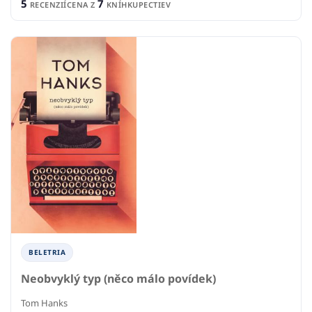
5
7
RECENZIÍ
CENA Z
KNÍHKUPECTIEV
BELETRIA
Neobvyklý typ (něco málo povídek)
Tom Hanks