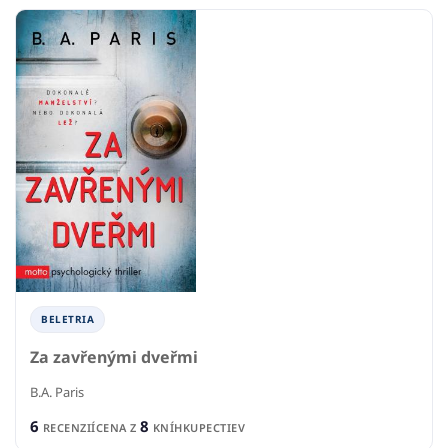
BELETRIA
Za zavřenými dveřmi
B.A. Paris
6
8
RECENZIÍ
CENA Z
KNÍHKUPECTIEV