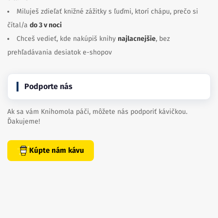
Miluješ zdieľať knižné zážitky s ľuďmi, ktorí chápu, prečo si
čítal/a
do 3 v noci
Chceš vedieť, kde nakúpiš knihy
najlacnejšie
, bez
prehľadávania desiatok e-shopov
Podporte nás
Ak sa vám Knihomola páči, môžete nás podporiť kávičkou.
Ďakujeme!
Kúpte nám kávu