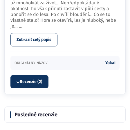
už mnohokrát za život... Nepředpokládané
okolnosti ho však přinutí zastavit v půli cesty a
ponořit se do lesa. Po chvíli bloudění... Co se to
vlastně stalo? Hora se otevírá, les je hluboký, nebe
je…
...
Zobraziť celý popis
Yokai
ORIGINÁLNY NÁZOV
Recenzie (2)
Posledné recenzie