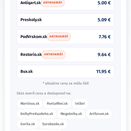
5.00 €
Antiqart.sk
ANTIKVARIÁT
5.09 €
Preskoly.sk
7.76 €
PodVrskom.sk
ANTIKVARIÁT
9.64 €
Restorio.sk
ANTIKVARIÁT
11.95 €
Bux.sk
* aktuálne ceny sa môžu líšiť
Skús overiť cenu a dostupnosť na:
Martinus.sk
PantaRhei.sk
Inlibri
KnihyPreKazdeho.sk
Megaknihy.sk
Artforum.sk
Gorila.sk
Eurobooks.sk