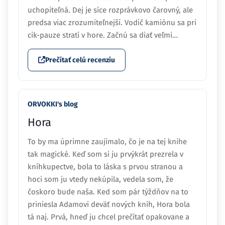
uchopiteľná. Dej je síce rozprávkovo čarovný, ale
predsa viac zrozumiteľnejší. Vodič kamiónu sa pri
cik-pauze stratí v hore. Začnú sa diať veľmi…
Prečítať celú recenziu
ORVOKKI's blog
Hora
To by ma úprimne zaujímalo, čo je na tej knihe
tak magické. Keď som si ju prvýkrát prezrela v
kníhkupectve, bola to láska s prvou stranou a
hoci som ju vtedy nekúpila, vedela som, že
čoskoro bude naša. Ked som pár týždňov na to
priniesla Adamovi deväť nových kníh, Hora bola
tá naj. Prvá, hneď ju chcel prečítať opakovane a