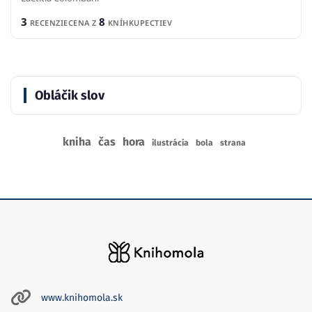
3
8
RECENZIE
CENA Z
KNÍHKUPECTIEV
Obláčik slov
kniha
čas
hora
ilustrácia
bola
strana
www.knihomola.sk