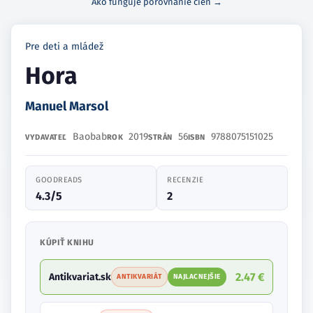
Ako funguje porovnanie cien →
Pre deti a mládež
Hora
Manuel Marsol
Baobab
2019
56
9788075151025
VYDAVATEĽ
ROK
STRÁN
ISBN
GOODREADS
RECENZIE
4.3/5
2
KÚPIŤ KNIHU
2.47 €
Antikvariat.sk
ANTIKVARIÁT
NAJLACNEJŠIE