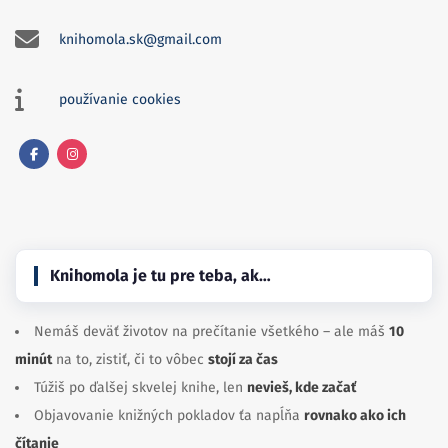
knihomola.sk@gmail.com
používanie cookies
Facebook
Instagram
Knihomola je tu pre teba, ak…
Nemáš deväť životov na prečítanie všetkého – ale máš
10
minút
na to, zistiť, či to vôbec
stojí za čas
Túžiš po ďalšej skvelej knihe, len
nevieš, kde začať
Objavovanie knižných pokladov ťa napĺňa
rovnako ako ich
čítanie