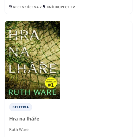
9
5
RECENZIÍ
CENA Z
KNÍHKUPECTIEV
BELETRIA
Hra na lháře
Ruth Ware