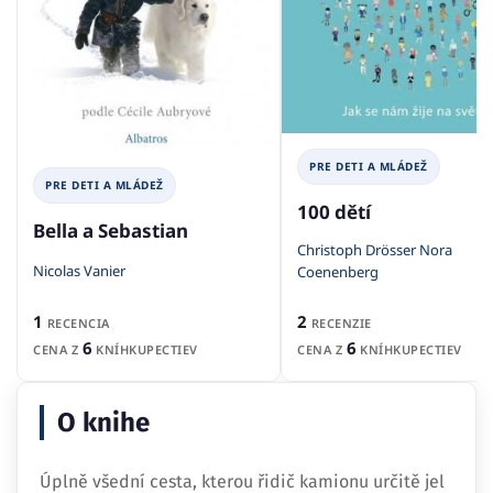
PRE DETI A MLÁDEŽ
PRE DETI A MLÁDEŽ
100 dětí
Bella a Sebastian
Christoph Drösser Nora
Nicolas Vanier
Coenenberg
1
2
RECENCIA
RECENZIE
6
6
CENA Z
KNÍHKUPECTIEV
CENA Z
KNÍHKUPECTIEV
O knihe
Úplně všední cesta, kterou řidič kamionu určitě jel