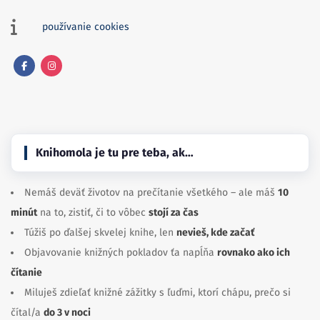
používanie cookies
Facebook
Instagram
Knihomola je tu pre teba, ak…
Nemáš deväť životov na prečítanie všetkého – ale máš
10
minút
na to, zistiť, či to vôbec
stojí za čas
Túžiš po ďalšej skvelej knihe, len
nevieš, kde začať
Objavovanie knižných pokladov ťa napĺňa
rovnako ako ich
čítanie
Miluješ zdieľať knižné zážitky s ľuďmi, ktorí chápu, prečo si
čítal/a
do 3 v noci