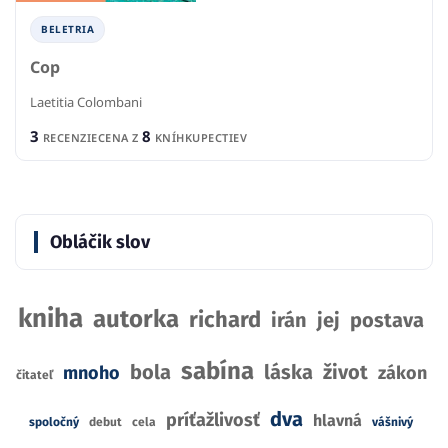
BELETRIA
Cop
Laetitia Colombani
3
8
RECENZIE
CENA Z
KNÍHKUPECTIEV
Obláčik slov
kniha
autorka
richard
irán
jej
postava
sabína
bola
láska
život
mnoho
zákon
čitateľ
dva
príťažlivosť
hlavná
spoločný
debut
cela
vášnivý