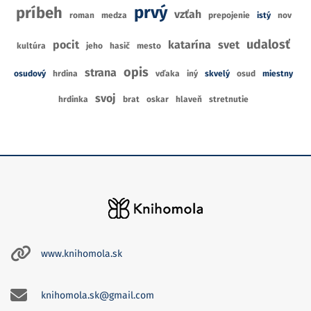
prvý
príbeh
vzťah
roman
medza
prepojenie
istý
nov
udalosť
pocit
katarína
svet
kultúra
jeho
hasič
mesto
opis
strana
osudový
hrdina
vďaka
iný
skvelý
osud
miestny
svoj
hrdinka
brat
oskar
hlaveň
stretnutie
www.knihomola.sk
knihomola.sk@gmail.com