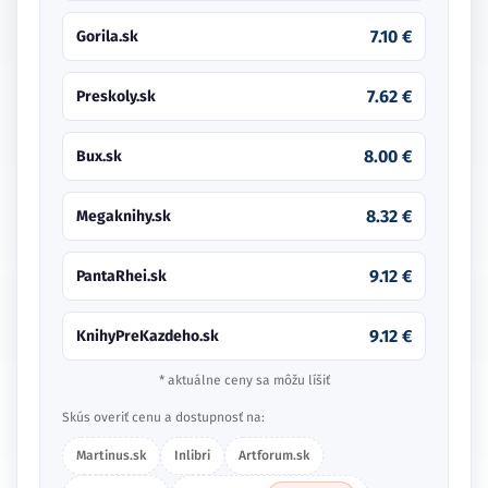
7.10 €
Gorila.sk
7.62 €
Preskoly.sk
8.00 €
Bux.sk
8.32 €
Megaknihy.sk
9.12 €
PantaRhei.sk
9.12 €
KnihyPreKazdeho.sk
* aktuálne ceny sa môžu líšiť
Skús overiť cenu a dostupnosť na:
Martinus.sk
Inlibri
Artforum.sk