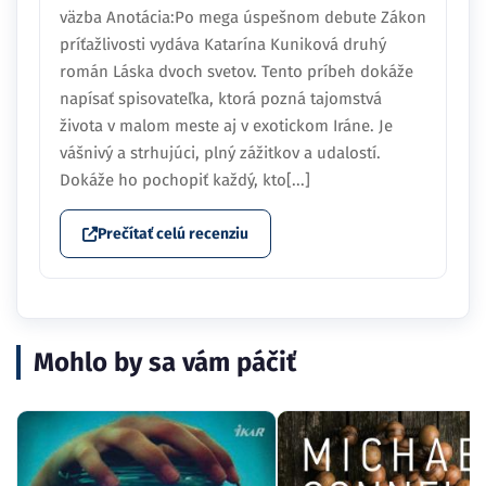
väzba Anotácia:Po mega úspešnom debute Zákon
príťažlivosti vydáva Katarína Kuniková druhý
román Láska dvoch svetov. Tento príbeh dokáže
napísať spisovateľka, ktorá pozná tajomstvá
života v malom meste aj v exotickom Iráne. Je
vášnivý a strhujúci, plný zážitkov a udalostí.
Dokáže ho pochopiť každý, kto[...]
Prečítať celú recenziu
Mohlo by sa vám páčiť