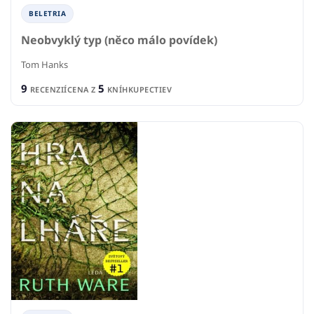
BELETRIA
Neobvyklý typ (něco málo povídek)
Tom Hanks
9
5
RECENZIÍ
CENA Z
KNÍHKUPECTIEV