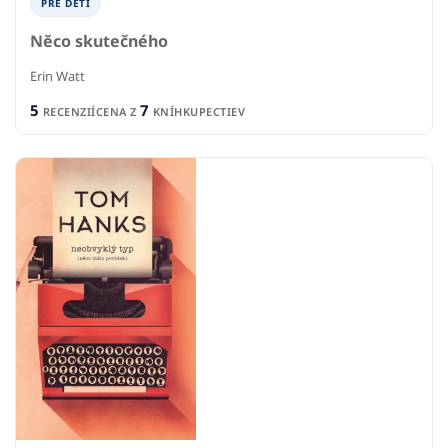
PRE DETI
Něco skutečného
Erin Watt
5
7
RECENZIÍ
CENA Z
KNÍHKUPECTIEV