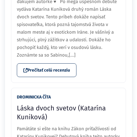
ďakujem autorke ♥ Po mega úspešnom debute
vydáva Katarína Kuniková druhý román Láska
dvoch svetov. Tento príbeh dokáže napísať
spisovateľka, ktorá pozná tajomstvá života v
malom meste aj v exotickom Iráne. Je vášnivý a
strhujúci, plný zážitkov a udalostí. Dokáže ho
pochopiť každý, kto verí v osudovú lásku.
Zoznámte sa so Sabinou,[...]
Prečítať celú recenziu
DROMINICKA ČÍTA
Láska dvoch svetov (Katarína
Kuniková)
Pamätáte si ešte na knihu Zákon príťažlivosti od
Kataríny Kunikovej? Debutová kniha tejto autorky