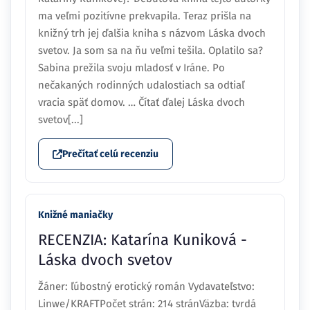
ma veľmi pozitívne prekvapila. Teraz prišla na
knižný trh jej ďalšia kniha s názvom Láska dvoch
svetov. Ja som sa na ňu veľmi tešila. Oplatilo sa?
Sabina prežila svoju mladosť v Iráne. Po
nečakaných rodinných udalostiach sa odtiaľ
vracia späť domov. … Čítať ďalej Láska dvoch
svetov[...]
Prečítať celú recenziu
Knižné maniačky
RECENZIA: Katarína Kuniková -
Láska dvoch svetov
Žáner: ľúbostný erotický román Vydavateľstvo:
Linwe/KRAFTPočet strán: 214 stránVäzba: tvrdá