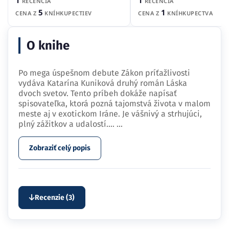
RECENCIA
RECENCIA
5
1
CENA Z
KNÍHKUPECTIEV
CENA Z
KNÍHKUPECTVA
O knihe
Po mega úspešnom debute Zákon príťažlivosti
vydáva Katarína Kuniková druhý román Láska
dvoch svetov. Tento príbeh dokáže napísať
spisovateľka, ktorá pozná tajomstvá života v malom
meste aj v exotickom Iráne. Je vášnivý a strhujúci,
plný zážitkov a udalostí.…
...
Zobraziť celý popis
Recenzie (3)