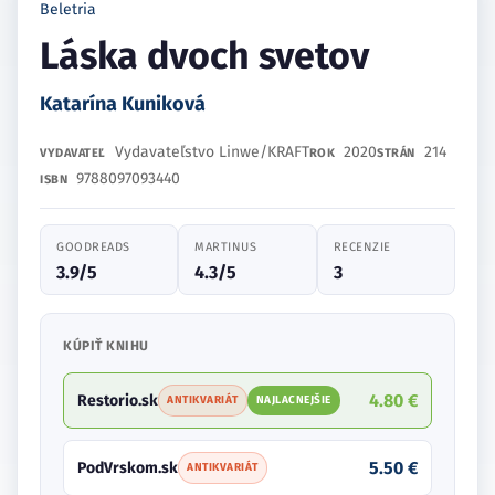
Beletria
Láska dvoch svetov
Katarína Kuniková
Vydavateľstvo Linwe/KRAFT
2020
214
VYDAVATEĽ
ROK
STRÁN
9788097093440
ISBN
GOODREADS
MARTINUS
RECENZIE
3.9/5
4.3/5
3
KÚPIŤ KNIHU
4.80 €
Restorio.sk
ANTIKVARIÁT
NAJLACNEJŠIE
5.50 €
PodVrskom.sk
ANTIKVARIÁT