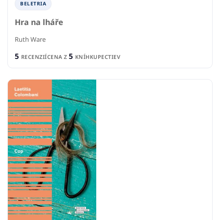
BELETRIA
Hra na lháře
Ruth Ware
5
5
RECENZIÍ
CENA Z
KNÍHKUPECTIEV