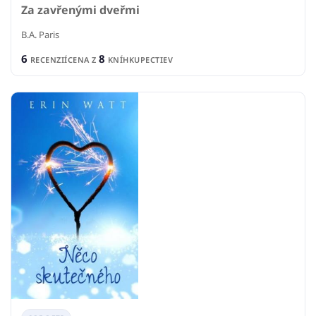
Za zavřenými dveřmi
B.A. Paris
6
8
RECENZIÍ
CENA Z
KNÍHKUPECTIEV