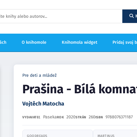
hách
O knihomole
Knihomola widget
Pridaj svoj 
Pre deti a mládež
Prašina - Bílá komna
Vojtěch Matocha
Paseka
2020
260
9788076371187
VYDAVATEĽ
ROK
STRÁN
ISBN
GOODREADS
MARTINUS