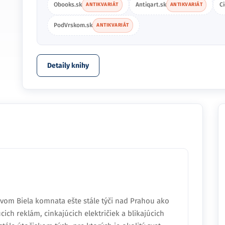
Obooks.sk
Antiqart.sk
C
ANTIKVARIÁT
ANTIKVARIÁT
PodVrskom.sk
ANTIKVARIÁT
Detaily knihy
názvom Biela komnata ešte stále týči nad Prahou ako
cich reklám, cinkajúcich električiek a blikajúcich