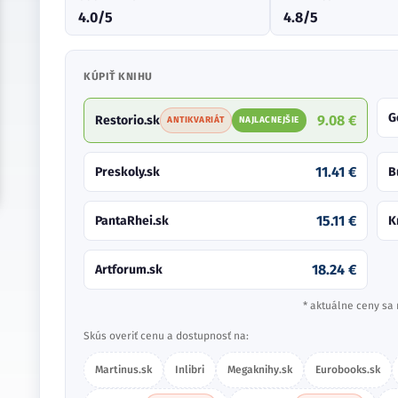
4.0/5
4.8/5
KÚPIŤ KNIHU
G
9.08 €
Restorio.sk
ANTIKVARIÁT
NAJLACNEJŠIE
11.41 €
Preskoly.sk
B
15.11 €
PantaRhei.sk
K
18.24 €
Artforum.sk
* aktuálne ceny sa 
Skús overiť cenu a dostupnosť na:
Martinus.sk
Inlibri
Megaknihy.sk
Eurobooks.sk