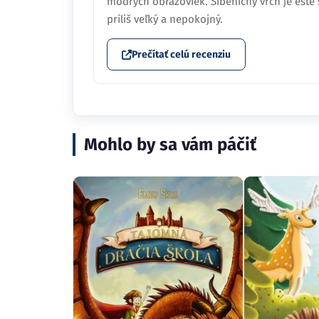
modrých obrazoviek. Šibeničný vrch je ešte s
príliš veľký a nepokojný.
Prečítať celú recenziu
Mohlo by sa vám páčiť