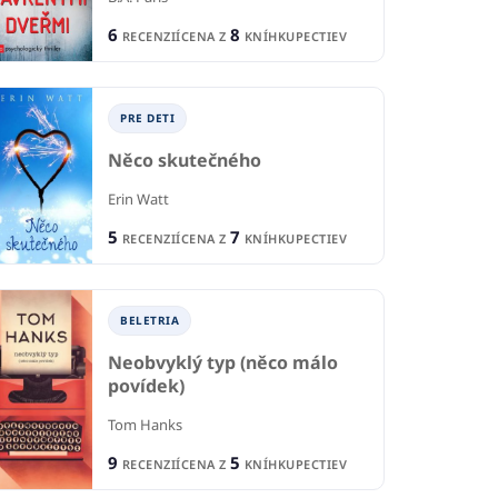
6
8
RECENZIÍ
CENA Z
KNÍHKUPECTIEV
PRE DETI
Něco skutečného
Erin Watt
P
TI A MLÁDEŽ
PRE DETI A MLÁDEŽ
5
7
RECENZIÍ
CENA Z
KNÍHKUPECTIEV
Po
s We've Never
Kirsten
Kat
Mol
Marek Kollár
BELETRIA
st
Neobvyklý typ (něco málo
1
1
R
RECENCIA
CIA
povídek)
1
1
CE
CENA Z
KNÍHKUPECTVA
KNÍHKUPECTVA
Tom Hanks
9
5
RECENZIÍ
CENA Z
KNÍHKUPECTIEV