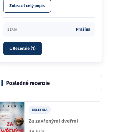
Zobraziť celý popis
Prašina
SÉRIA
Recenzie (1)
Posledné recenzie
BELETRIA
Za zavřenými dveřmi
B.A. Paris