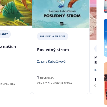
MLÁDEŽ
PRE DETI A MLÁDEŽ
z našich
PRE DE
Posledný strom
Place
Zuzana Kubašáková
Been
Kasie We
1
RECENCIA
1
RECEN
1
CENA Z
KNÍHKUPECTVA
KUPECTIEV
CENA Z