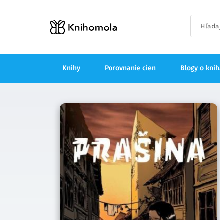
Knihy
Porovnanie cien
Blogy o kni