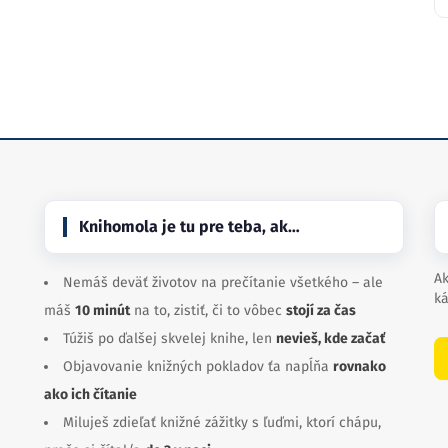
Knihomola je tu pre teba, ak…
Ak
Nemáš deväť životov na prečítanie všetkého – ale
ká
máš
10 minút
na to, zistiť, či to vôbec
stojí za čas
Túžiš po ďalšej skvelej knihe, len
nevieš, kde začať
Objavovanie knižných pokladov ťa napĺňa
rovnako
ako ich čítanie
Miluješ zdieľať knižné zážitky s ľuďmi, ktorí chápu,