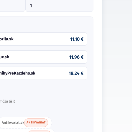
1
11.10 €
orila.sk
11.96 €
ux.sk
18.24 €
nihyPreKazdeho.sk
môžu líšiť
Antikvariat.sk
ANTIKVARIÁT