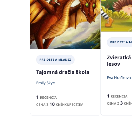
PRE DETI A 
Zvieratká 
PRE DETI A MLÁDEŽ
lesov
Tajomná dračia škola
Eva Hrašková
Emily Skye
1
RECENCIA
1
RECENCIA
3
CENA Z
KNÍH
10
CENA Z
KNÍHKUPECTIEV