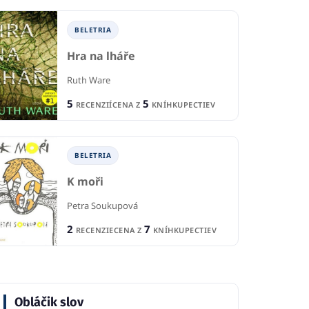
BELETRIA
Hra na lháře
Ruth Ware
5
5
RECENZIÍ
CENA Z
KNÍHKUPECTIEV
BELETRIA
K moři
Petra Soukupová
2
7
RECENZIE
CENA Z
KNÍHKUPECTIEV
Obláčik slov