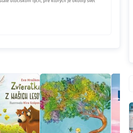
tále útočiskom tých, pre ktorých je okolitý svet