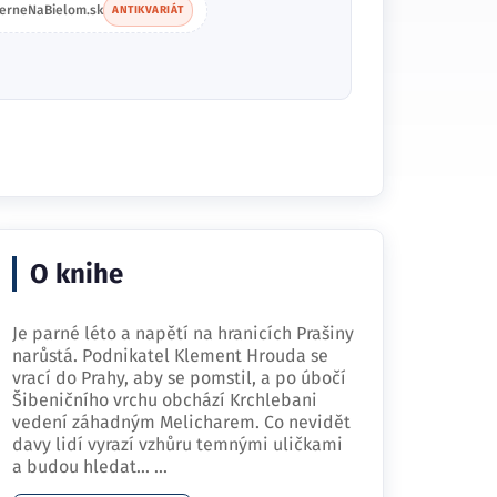
ierneNaBielom.sk
ANTIKVARIÁT
O knihe
Je parné léto a napětí na hranicích Prašiny
narůstá. Podnikatel Klement Hrouda se
vrací do Prahy, aby se pomstil, a po úbočí
Šibeničního vrchu obchází Krchlebani
vedení záhadným Melicharem. Co nevidět
davy lidí vyrazí vzhůru temnými uličkami
a budou hledat…
...