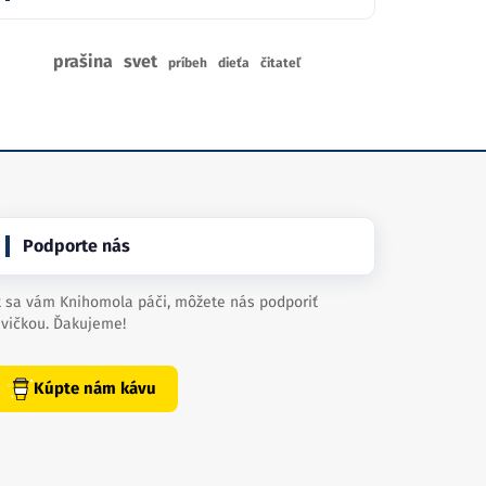
prašina
svet
príbeh
dieťa
čitateľ
Podporte nás
 sa vám Knihomola páči, môžete nás podporiť
vičkou. Ďakujeme!
Kúpte nám kávu