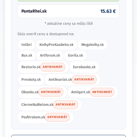
15.63 €
PantaRhei.sk
* aktuálne ceny sa môžu líšiť
Skús overiť cenu a dostupnosť na:
Inlibri
KnihyPreKazdeho.sk
Megaknihy.sk
Bux.sk
Artforum.sk
Gorila.sk
Restorio.sk
Eurobooks.sk
ANTIKVARIÁT
Preskoly.sk
Antikvariat.sk
ANTIKVARIÁT
Obooks.sk
Antiqart.sk
ANTIKVARIÁT
ANTIKVARIÁT
CierneNaBielom.sk
ANTIKVARIÁT
PodVrskom.sk
ANTIKVARIÁT