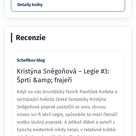
Detaily knihy
Recenzie
Schefikuv blog
Kristýna Sněgoňová – Legie #3:
Šprti &amp; frajeři
Když na nás bruntálský řezník František Kotleta a
vycházející hvězda české fantastiky Kristýna
Sněgoňová poprvé zaútočili se svou zbrusu
novou sci-fi sérií Legie, způsobilo to mezi čtenáři
vcelku slušný poprask. A jelikož ďábel a autoři z
Epochy evidentně nikdy nespí, v relativně krátké