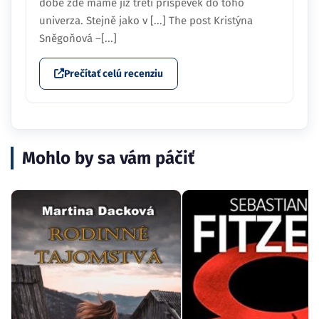
době zde máme již třetí příspěvek do toho
univerza. Stejně jako v [...] The post Kristýna
Sněgoňová –[...]
Prečítať celú recenziu
Mohlo by sa vám páčiť