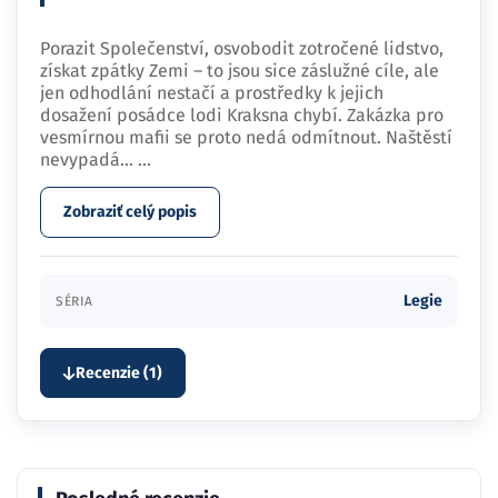
Porazit Společenství, osvobodit zotročené lidstvo,
získat zpátky Zemi – to jsou sice záslužné cíle, ale
jen odhodlání nestačí a prostředky k jejich
dosažení posádce lodi Kraksna chybí. Zakázka pro
vesmírnou mafii se proto nedá odmítnout. Naštěstí
nevypadá…
...
Zobraziť celý popis
Legie
SÉRIA
Recenzie (1)