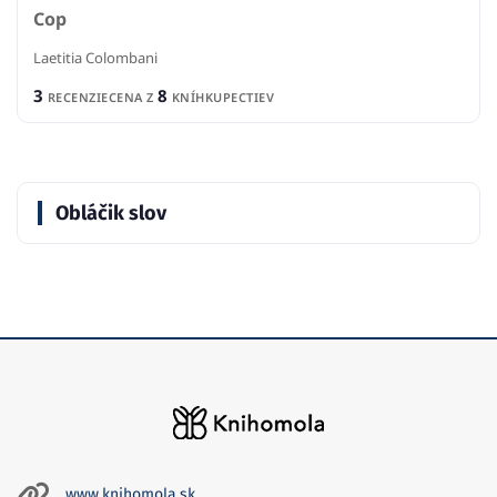
Cop
Laetitia Colombani
3
8
RECENZIE
CENA Z
KNÍHKUPECTIEV
Obláčik slov
www.knihomola.sk