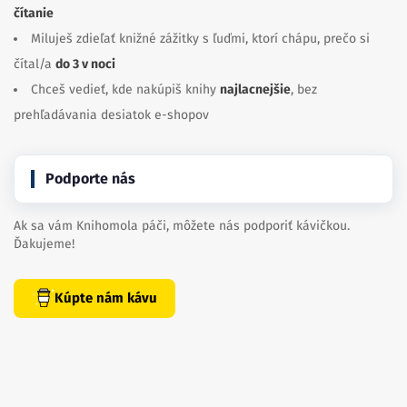
čítanie
Miluješ zdieľať knižné zážitky s ľuďmi, ktorí chápu, prečo si
čítal/a
do 3 v noci
Chceš vedieť, kde nakúpiš knihy
najlacnejšie
, bez
prehľadávania desiatok e-shopov
Podporte nás
Ak sa vám Knihomola páči, môžete nás podporiť kávičkou.
Ďakujeme!
Kúpte nám kávu