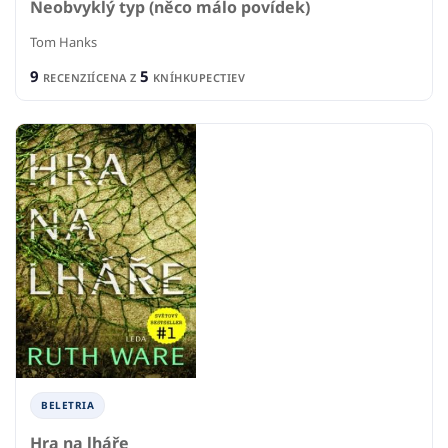
Neobvyklý typ (něco málo povídek)
Tom Hanks
9
5
RECENZIÍ
CENA Z
KNÍHKUPECTIEV
BELETRIA
Hra na lháře