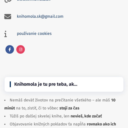
knihomola.sk@gmail.com
používanie cookies
Facebook
Instagram
Knihomola je tu pre teba, ak…
Nemáš deväť životov na prečítanie všetkého – ale máš
10
minút
na to, zistiť, či to vôbec
stojí za čas
Túžiš po ďalšej skvelej knihe, len
nevieš, kde začať
Objavovanie knižných pokladov ťa napĺňa
rovnako ako ich