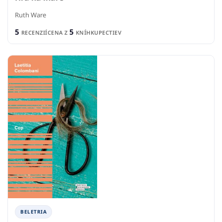
Ruth Ware
5
5
RECENZIÍ
CENA Z
KNÍHKUPECTIEV
BELETRIA