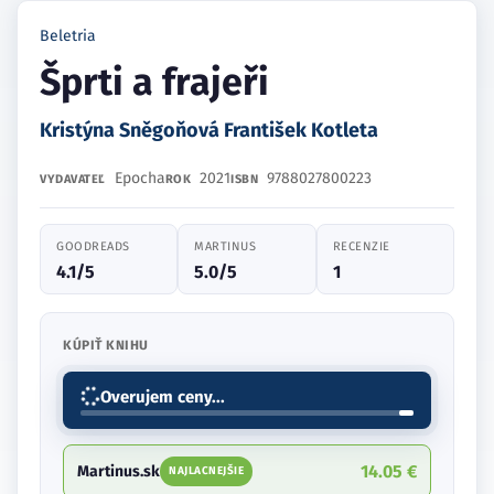
Beletria
Šprti a frajeři
Kristýna Sněgoňová František Kotleta
Epocha
2021
9788027800223
VYDAVATEĽ
ROK
ISBN
GOODREADS
MARTINUS
RECENZIE
4.1/5
5.0/5
1
KÚPIŤ KNIHU
Overujem ceny...
14.05 €
Martinus.sk
NAJLACNEJŠIE