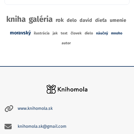
kniha
galéria
rok
delo
david
dieťa
umenie
moravský
ilustrácia
jak
text
človek
dielo
náučný
mnoho
autor
www.knihomola.sk
knihomola.sk@gmail.com