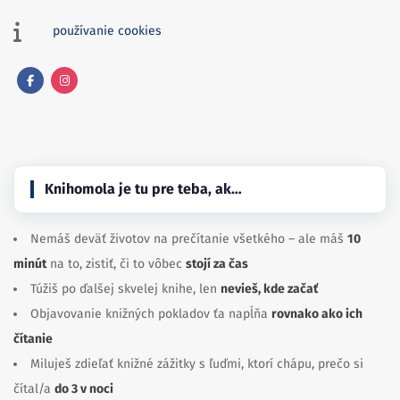
používanie cookies
Facebook
Instagram
Knihomola je tu pre teba, ak…
Nemáš deväť životov na prečítanie všetkého – ale máš
10
minút
na to, zistiť, či to vôbec
stojí za čas
Túžiš po ďalšej skvelej knihe, len
nevieš, kde začať
Objavovanie knižných pokladov ťa napĺňa
rovnako ako ich
čítanie
Miluješ zdieľať knižné zážitky s ľuďmi, ktorí chápu, prečo si
čítal/a
do 3 v noci