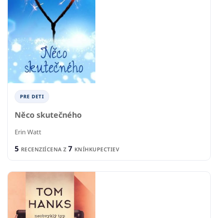
PRE DETI
Něco skutečného
Erin Watt
5
7
RECENZIÍ
CENA Z
KNÍHKUPECTIEV