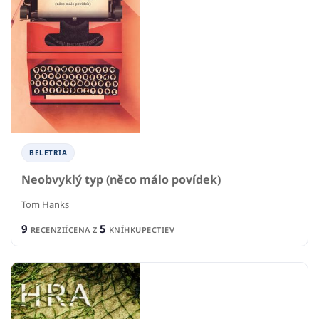
BELETRIA
Neobvyklý typ (něco málo povídek)
Tom Hanks
9
5
RECENZIÍ
CENA Z
KNÍHKUPECTIEV