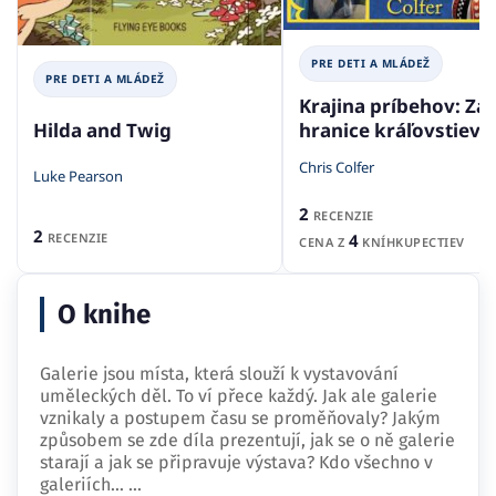
PRE DETI A MLÁDEŽ
PRE DETI A MLÁDEŽ
Krajina príbehov: Za
Hilda and Twig
hranice kráľovstiev
Chris Colfer
Luke Pearson
2
RECENZIE
2
RECENZIE
4
CENA Z
KNÍHKUPECTIEV
O knihe
Galerie jsou místa, která slouží k vystavování
uměleckých děl. To ví přece každý. Jak ale galerie
vznikaly a postupem času se proměňovaly? Jakým
způsobem se zde díla prezentují, jak se o ně galerie
starají a jak se připravuje výstava? Kdo všechno v
galeriích…
...