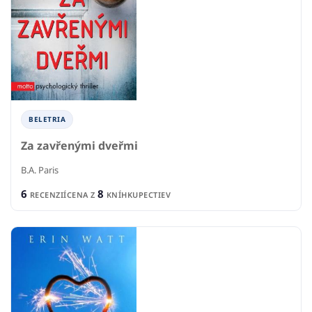
BELETRIA
Za zavřenými dveřmi
B.A. Paris
6
8
RECENZIÍ
CENA Z
KNÍHKUPECTIEV