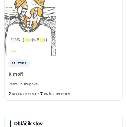
BELETRIA
K moři
Petra Soukupová
2
7
RECENZIE
CENA Z
KNÍHKUPECTIEV
Obláčik slov