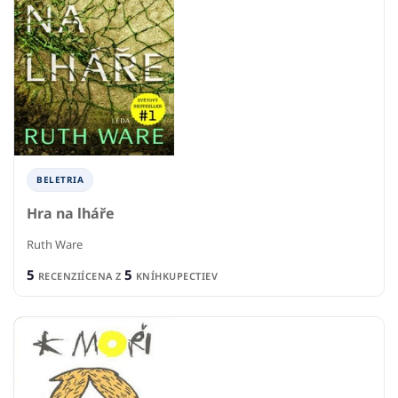
BELETRIA
Hra na lháře
Ruth Ware
5
5
RECENZIÍ
CENA Z
KNÍHKUPECTIEV