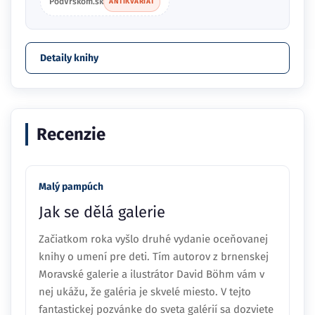
PodVrskom.sk
ANTIKVARIÁT
Detaily knihy
Recenzie
Malý pampúch
Jak se dělá galerie
Začiatkom roka vyšlo druhé vydanie oceňovanej
knihy o umení pre deti. Tím autorov z brnenskej
Moravské galerie a ilustrátor David Böhm vám v
nej ukážu, že galéria je skvelé miesto. V tejto
fantastickej pozvánke do sveta galérií sa dozviete