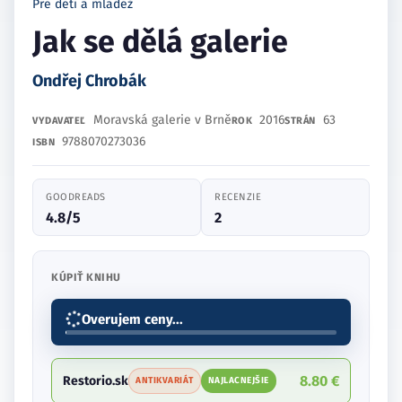
Pre deti a mládež
Jak se dělá galerie
Ondřej Chrobák
Moravská galerie v Brně
2016
63
VYDAVATEĽ
ROK
STRÁN
9788070273036
ISBN
GOODREADS
RECENZIE
4.8/5
2
KÚPIŤ KNIHU
Overujem ceny...
8.80 €
Restorio.sk
ANTIKVARIÁT
NAJLACNEJŠIE