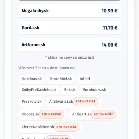
10.99 €
Megaknihy.sk
11.70 €
Gorila.sk
14.06 €
Artforum.sk
* aktuálne ceny sa môžu líšiť
Skús overiť cenu a dostupnosť na:
Martinus.sk
PantaRhei.sk
Inlibri
KnihyPreKazdeho.sk
Bux.sk
Eurobooks.sk
Preskoly.sk
Antikvariat.sk
ANTIKVARIÁT
Obooks.sk
Antiqart.sk
ANTIKVARIÁT
ANTIKVARIÁT
CierneNaBielom.sk
ANTIKVARIÁT