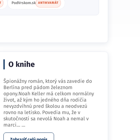
PodVrskom.sk
T
ANTIKVARIÁT
O knihe
Špionážny román, ktorý vás zavedie do
Berlína pred pádom železnom
opony.Noah Keller má celkom normálny
život, až kým ho jedného dňa rodičia
nevyzdvihnú pred školou a neodvezú
rovno na letisko. Povedia mu, že v
skutočnosti sa nevolá Noah a nemal v
marci…
...
Zobraziť celý popis