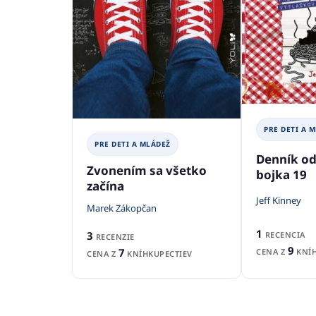
PRE DETI A 
PRE DETI A MLÁDEŽ
Denník o
Zvonením sa všetko
bojka 19
začína
Jeff Kinney
Marek Zákopčan
1
3
RECENCIA
RECENZIE
9
7
CENA Z
KNÍH
CENA Z
KNÍHKUPECTIEV