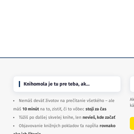
Knihomola je tu pre teba, ak…
Ak
Nemáš deväť životov na prečítanie všetkého – ale
ká
máš
10 minút
na to, zistiť, či to vôbec
stojí za čas
Túžiš po ďalšej skvelej knihe, len
nevieš, kde začať
Objavovanie knižných pokladov ťa napĺňa
rovnako