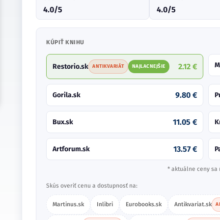
4.0/5
4.0/5
KÚPIŤ KNIHU
M
2.12 €
Restorio.sk
ANTIKVARIÁT
NAJLACNEJŠIE
9.80 €
Gorila.sk
P
11.05 €
Bux.sk
K
13.57 €
Artforum.sk
P
* aktuálne ceny sa 
Skús overiť cenu a dostupnosť na:
Martinus.sk
Inlibri
Eurobooks.sk
Antikvariat.sk
A