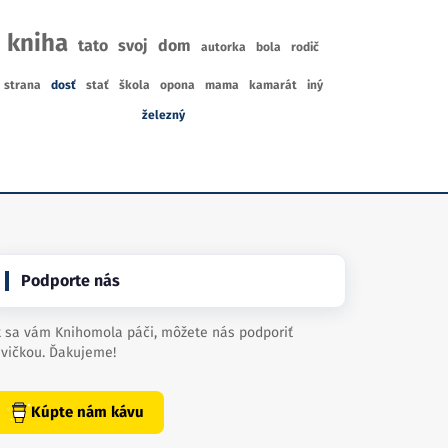
kniha
tato
svoj
dom
autorka
bola
rodič
strana
dosť
stať
škola
opona
mama
kamarát
iný
železný
Podporte nás
 sa vám Knihomola páči, môžete nás podporiť
vičkou. Ďakujeme!
Kúpte nám kávu