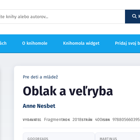
hách
O knihomole
Knihomola widget
Pridaj svoj 
Pre deti a mládež
Oblak a veľryba
Anne Nesbet
Fragment
2018
400
978805660395
VYDAVATEĽ
ROK
STRÁN
ISBN
GOODREADS
MARTINUS