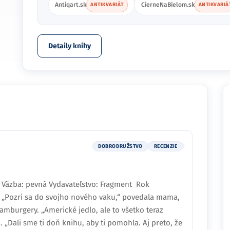
Antiqart.sk
CierneNaBielom.sk
ANTIKVARIÁT
ANTIKVARIÁ
Detaily knihy
DOBRODRUŽSTVO
RECENZIE
0 Väzba: pevná Vydavateľstvo: Fragment Rok
 „Pozri sa do svojho nového vaku,“ povedala mama,
amburgery. „Americké jedlo, ale to všetko teraz
 „Dali sme ti doň knihu, aby ti pomohla. Aj preto, že