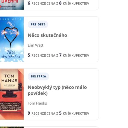
6
8
RECENZIÍ
CENA Z
KNÍHKUPECTIEV
PRE DETI
Něco skutečného
Erin Watt
TI A MLÁDEŽ
5
7
RECENZIÍ
CENA Z
KNÍHKUPECTIEV
PRE DETI A MLÁDEŽ
P
ca HNUSOLÓGIA:
Paralýza
Sk
tné veci
ch
denného života
BELETRIA
Vladimira Sebova
A.F
anzei
Neobvyklý typ (něco málo
povídek)
1
2
RECENCIA
R
CIA
7
CENA Z
KNÍHKUPECTIEV
9
CE
Tom Hanks
KNÍHKUPECTIEV
9
5
RECENZIÍ
CENA Z
KNÍHKUPECTIEV