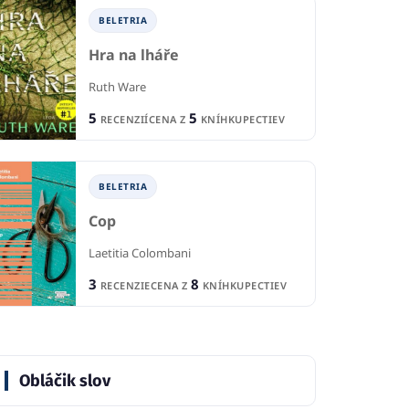
BELETRIA
Hra na lháře
Ruth Ware
5
5
RECENZIÍ
CENA Z
KNÍHKUPECTIEV
BELETRIA
Cop
Laetitia Colombani
3
8
RECENZIE
CENA Z
KNÍHKUPECTIEV
Obláčik slov