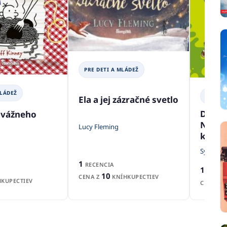
PRE DETI A MLÁDEŽ
MLÁDEŽ
PRE DE
Ela a jej zázračné svetlo
Domá
dvážneho
Nechu
Lucy Fleming
každo
Sylvia Br
1
RECENCIA
1
RECEN
10
CENA Z
KNÍHKUPECTIEV
KUPECTIEV
CENA Z