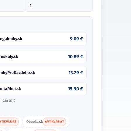
1
9.09 €
egaknihy.sk
10.89 €
reskoly.sk
13.29 €
nihyPreKazdeho.sk
15.90 €
antaRhei.sk
môžu líšiť
Obooks.sk
NTIKVARIÁT
ANTIKVARIÁT