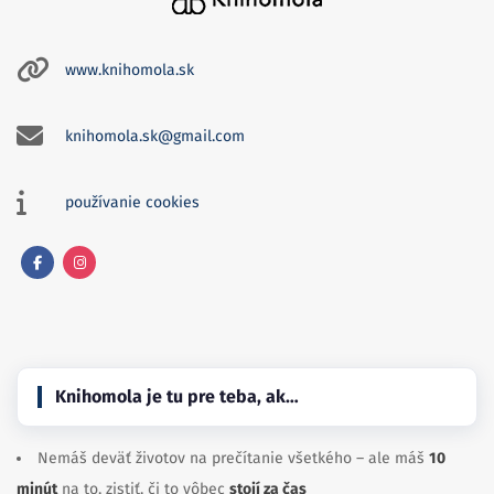
www.knihomola.sk
knihomola.sk@gmail.com
používanie cookies
Facebook
Instagram
Knihomola je tu pre teba, ak…
Nemáš deväť životov na prečítanie všetkého – ale máš
10
minút
na to, zistiť, či to vôbec
stojí za čas