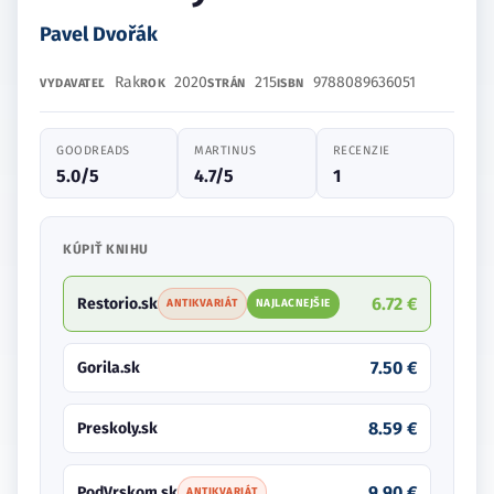
Pavel Dvořák
Rak
2020
215
9788089636051
VYDAVATEĽ
ROK
STRÁN
ISBN
GOODREADS
MARTINUS
RECENZIE
5.0/5
4.7/5
1
KÚPIŤ KNIHU
6.72 €
Restorio.sk
ANTIKVARIÁT
NAJLACNEJŠIE
7.50 €
Gorila.sk
8.59 €
Preskoly.sk
9.90 €
PodVrskom.sk
ANTIKVARIÁT