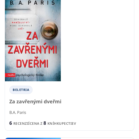
BELETRIA
Za zavřenými dveřmi
B.A. Paris
6
8
RECENZIÍ
CENA Z
KNÍHKUPECTIEV