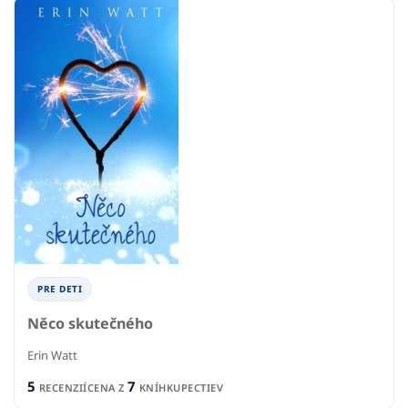
PRE DETI
Něco skutečného
Erin Watt
5
7
RECENZIÍ
CENA Z
KNÍHKUPECTIEV