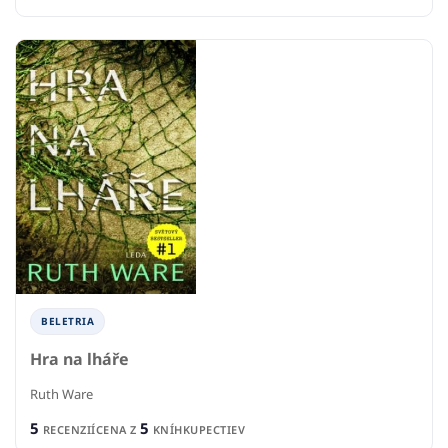
BELETRIA
Hra na lháře
Ruth Ware
5
5
RECENZIÍ
CENA Z
KNÍHKUPECTIEV