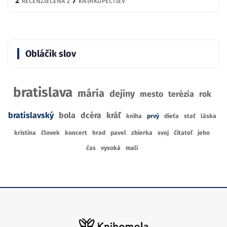
2
7
RECENZIE
CENA Z
KNÍHKUPECTIEV
Obláčik slov
bratislava
mária
dejiny
mesto
terézia
rok
bratislavský
bola
dcéra
kráľ
kniha
prvý
dieťa
stať
láska
kristína
človek
koncert
hrad
pavel
zbierka
svoj
čitateľ
jeho
čas
vysoká
mali