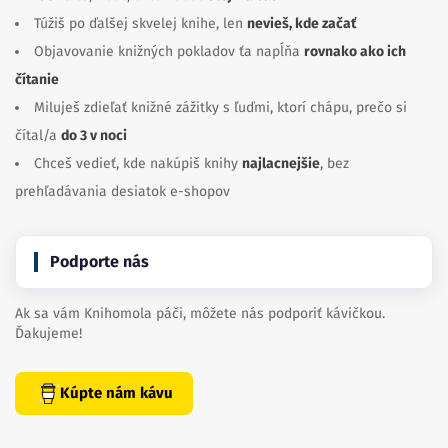
Túžiš po ďalšej skvelej knihe, len
nevieš, kde začať
Objavovanie knižných pokladov ťa napĺňa
rovnako ako ich
čítanie
Miluješ zdieľať knižné zážitky s ľuďmi, ktorí chápu, prečo si
čítal/a
do 3 v noci
Chceš vedieť, kde nakúpiš knihy
najlacnejšie
, bez
prehľadávania desiatok e-shopov
Podporte nás
Ak sa vám Knihomola páči, môžete nás podporiť kávičkou.
Ďakujeme!
Kúpte nám kávu