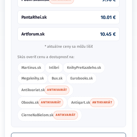
10.01 €
PantaRhei.sk
10.45 €
Artforum.sk
* aktuálne ceny sa môžu líšiť
Skús overiť cenu a dostupnosť na:
Martinus.sk
Inlibri
KnihyPreKazdeho.sk
Megaknihy.sk
Bux.sk
Eurobooks.sk
Antikvariat.sk
ANTIKVARIÁT
Obooks.sk
Antiqart.sk
ANTIKVARIÁT
ANTIKVARIÁT
CierneNaBielom.sk
ANTIKVARIÁT