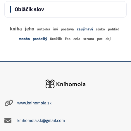
Obláčik slov
kniha
jeho
autorka
iný
postava
zaujímavý
slnko
pohľad
mnoho
predošlý
fanúšik
čas
cela
strana
pot
dej
www.knihomola.sk
knihomola.sk@gmail.com