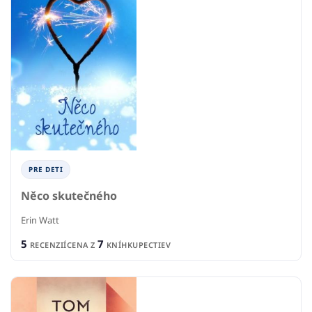
PRE DETI
Něco skutečného
Erin Watt
5
7
RECENZIÍ
CENA Z
KNÍHKUPECTIEV