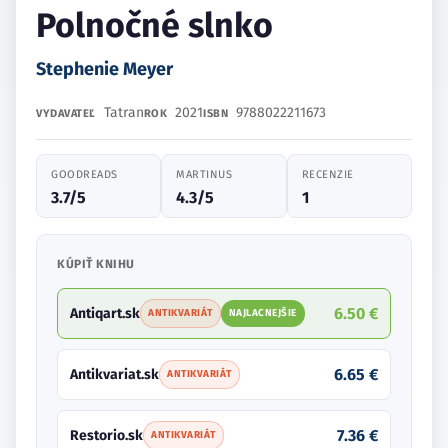
Polnočné slnko
Stephenie Meyer
Tatran
2021
9788022211673
VYDAVATEĽ
ROK
ISBN
GOODREADS
MARTINUS
RECENZIE
3.7/5
4.3/5
1
KÚPIŤ KNIHU
6.50 €
Antiqart.sk
ANTIKVARIÁT
NAJLACNEJŠIE
6.65 €
Antikvariat.sk
ANTIKVARIÁT
7.36 €
Restorio.sk
ANTIKVARIÁT