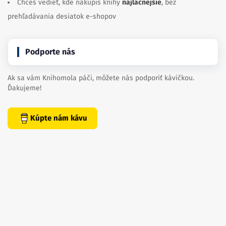
Chceš vedieť, kde nakúpiš knihy
najlacnejšie
, bez
prehľadávania desiatok e-shopov
Podporte nás
Ak sa vám Knihomola páči, môžete nás podporiť kávičkou.
Ďakujeme!
Kúpte nám kávu