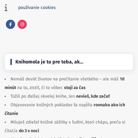
používanie cookies
Facebook
Instagram
Knihomola je tu pre teba, ak…
Nemáš deväť životov na prečítanie všetkého – ale máš
10
minút
na to, zistiť, či to vôbec
stojí za čas
Túžiš po ďalšej skvelej knihe, len
nevieš, kde začať
Objavovanie knižných pokladov ťa napĺňa
rovnako ako ich
čítanie
Miluješ zdieľať knižné zážitky s ľuďmi, ktorí chápu, prečo si
čítal/a
do 3 v noci