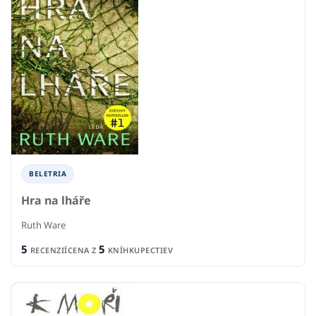
BELETRIA
Hra na lháře
Ruth Ware
5
5
RECENZIÍ
CENA Z
KNÍHKUPECTIEV