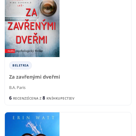
BELETRIA
Za zavřenými dveřmi
B.A. Paris
6
8
RECENZIÍ
CENA Z
KNÍHKUPECTIEV