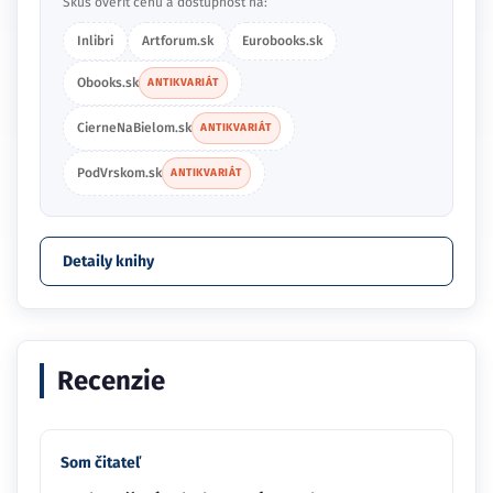
Skús overiť cenu a dostupnosť na:
Inlibri
Artforum.sk
Eurobooks.sk
Obooks.sk
ANTIKVARIÁT
CierneNaBielom.sk
ANTIKVARIÁT
PodVrskom.sk
ANTIKVARIÁT
Detaily knihy
Recenzie
Som čitateľ