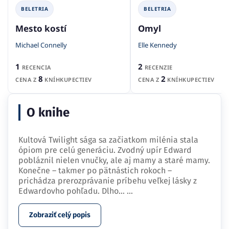
BELETRIA
BELETRIA
Mesto kostí
Omyl
Michael Connelly
Elle Kennedy
1
2
RECENCIA
RECENZIE
8
2
CENA Z
KNÍHKUPECTIEV
CENA Z
KNÍHKUPECTIEV
O knihe
Kultová Twilight sága sa začiatkom milénia stala
ópiom pre celú generáciu. Zvodný upír Edward
pobláznil nielen vnučky, ale aj mamy a staré mamy.
Konečne – takmer po pätnástich rokoch –
prichádza prerozprávanie príbehu veľkej lásky z
Edwardovho pohľadu. Dlho…
...
Zobraziť celý popis