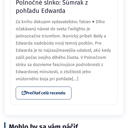
Polnočné slnko: Súmrak z
pohľadu Edwarda
Za knihu ďakujem vydavateľstvu Tatran ♥ Dlho
očakávaný návrat do sveta Twilightu je
jednoznačne triumfom. Ikonický príbeh Belly a
Edwarda nadobúda nový temný podtón. Pre
Edwarda je to najzaujímavejšia udalosť, akú kedy
zažil počas svojho dlhého života. V Polnočnom
slnku sa dozvieme fascinujúce podrobnosti z
Edwardovej minulosti, o zložitosti jeho
vnútorného boja pri pohľade[...]
Prečítať celú recenziu
Mohlo by sa vám páčiť