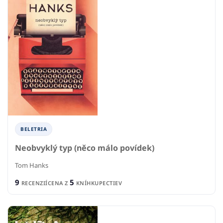
BELETRIA
Neobvyklý typ (něco málo povídek)
Tom Hanks
9
5
RECENZIÍ
CENA Z
KNÍHKUPECTIEV