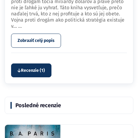
proti drogám točia miliardy dolárov a práve preto
nie je ľahké ju vyhrať. Táto kniha vysvetľuje, prečo
naďalej trvá, kto z nej profituje a kto sú jej obete.
Vojna proti drogám ako politická stratégia existuje
v…
...
Zobraziť celý popis
Recenzie (1)
Posledné recenzie