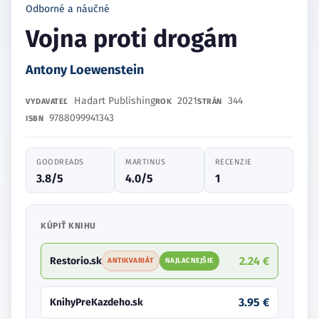
Odborné a náučné
Vojna proti drogám
Antony Loewenstein
Hadart Publishing
2021
344
VYDAVATEĽ
ROK
STRÁN
9788099941343
ISBN
GOODREADS
MARTINUS
RECENZIE
3.8/5
4.0/5
1
KÚPIŤ KNIHU
2.24 €
Restorio.sk
ANTIKVARIÁT
NAJLACNEJŠIE
3.95 €
KnihyPreKazdeho.sk