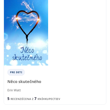
PRE DETI
Něco skutečného
Erin Watt
5
7
RECENZIÍ
CENA Z
KNÍHKUPECTIEV