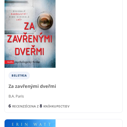
BELETRIA
Za zavřenými dveřmi
B.A. Paris
6
8
RECENZIÍ
CENA Z
KNÍHKUPECTIEV