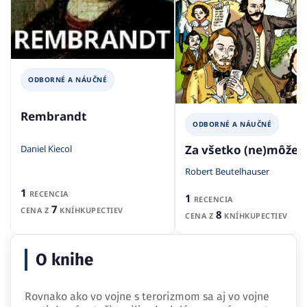
ODBORNÉ A NÁUČNÉ
Rembrandt
ODBORNÉ A NÁUČNÉ
Za všetko (ne)môže Š
Daniel Kiecol
Robert Beutelhauser
1
RECENCIA
1
RECENCIA
7
CENA Z
KNÍHKUPECTIEV
8
CENA Z
KNÍHKUPECTIEV
O knihe
Rovnako ako vo vojne s terorizmom sa aj vo vojne