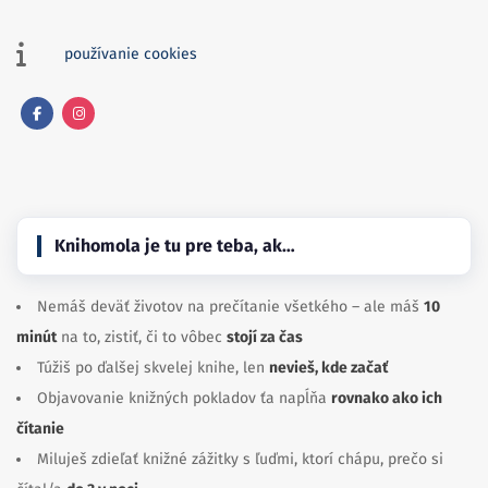
používanie cookies
Facebook
Instagram
Knihomola je tu pre teba, ak…
Nemáš deväť životov na prečítanie všetkého – ale máš
10
minút
na to, zistiť, či to vôbec
stojí za čas
Túžiš po ďalšej skvelej knihe, len
nevieš, kde začať
Objavovanie knižných pokladov ťa napĺňa
rovnako ako ich
čítanie
Miluješ zdieľať knižné zážitky s ľuďmi, ktorí chápu, prečo si