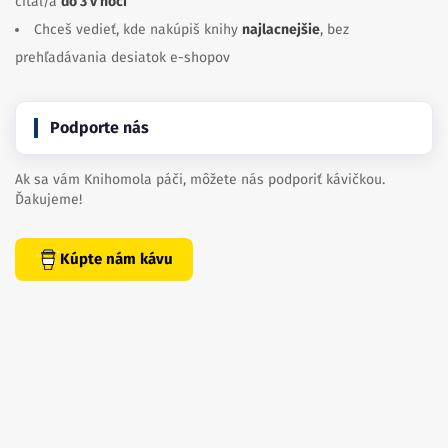
čítal/a
do 3 v noci
Chceš vedieť, kde nakúpiš knihy
najlacnejšie
, bez
prehľadávania desiatok e-shopov
Podporte nás
Ak sa vám Knihomola páči, môžete nás podporiť kávičkou.
Ďakujeme!
Kúpte nám kávu