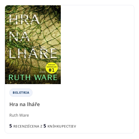
BELETRIA
Hra na lháře
Ruth Ware
5
5
RECENZIÍ
CENA Z
KNÍHKUPECTIEV