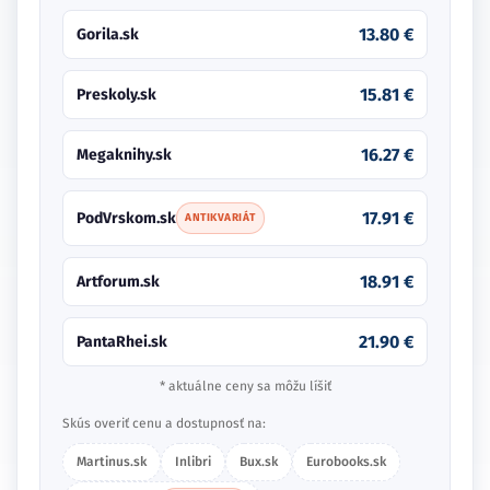
13.80 €
Gorila.sk
15.81 €
Preskoly.sk
16.27 €
Megaknihy.sk
17.91 €
PodVrskom.sk
ANTIKVARIÁT
18.91 €
Artforum.sk
21.90 €
PantaRhei.sk
* aktuálne ceny sa môžu líšiť
Skús overiť cenu a dostupnosť na:
Martinus.sk
Inlibri
Bux.sk
Eurobooks.sk