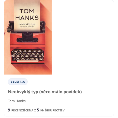
BELETRIA
Neobvyklý typ (něco málo povídek)
Tom Hanks
9
5
RECENZIÍ
CENA Z
KNÍHKUPECTIEV