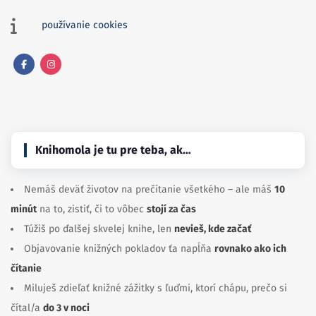
používanie cookies
Facebook
Instagram
Knihomola je tu pre teba, ak…
Nemáš deväť životov na prečítanie všetkého – ale máš
10
minút
na to, zistiť, či to vôbec
stojí za čas
Túžiš po ďalšej skvelej knihe, len
nevieš, kde začať
Objavovanie knižných pokladov ťa napĺňa
rovnako ako ich
čítanie
Miluješ zdieľať knižné zážitky s ľuďmi, ktorí chápu, prečo si
čítal/a
do 3 v noci