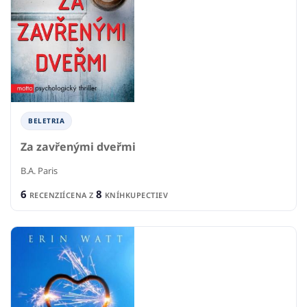
BELETRIA
Za zavřenými dveřmi
B.A. Paris
6
8
RECENZIÍ
CENA Z
KNÍHKUPECTIEV