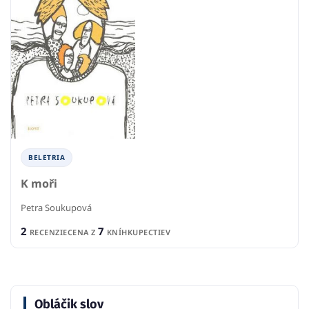
BELETRIA
K moři
Petra Soukupová
2
7
RECENZIE
CENA Z
KNÍHKUPECTIEV
Obláčik slov