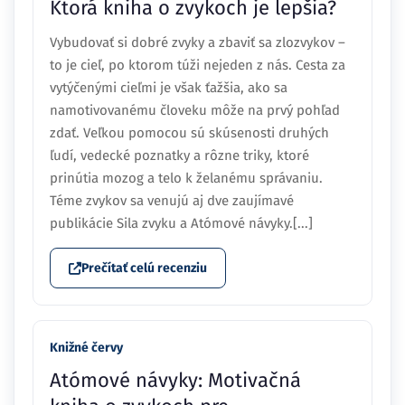
Ktorá kniha o zvykoch je lepšia?
Vybudovať si dobré zvyky a zbaviť sa zlozvykov –
to je cieľ, po ktorom túži nejeden z nás. Cesta za
vytýčenými cieľmi je však ťažšia, ako sa
namotivovanému človeku môže na prvý pohľad
zdať. Veľkou pomocou sú skúsenosti druhých
ľudí, vedecké poznatky a rôzne triky, ktoré
prinútia mozog a telo k želanému správaniu.
Téme zvykov sa venujú aj dve zaujímavé
publikácie Sila zvyku a Atómové návyky.[...]
Prečítať celú recenziu
Knižné červy
Atómové návyky: Motivačná