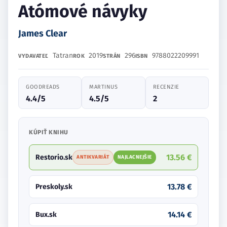
Atómové návyky
James Clear
Tatran
2019
296
9788022209991
VYDAVATEĽ
ROK
STRÁN
ISBN
GOODREADS
MARTINUS
RECENZIE
4.4/5
4.5/5
2
KÚPIŤ KNIHU
13.56 €
Restorio.sk
ANTIKVARIÁT
NAJLACNEJŠIE
13.78 €
Preskoly.sk
14.14 €
Bux.sk