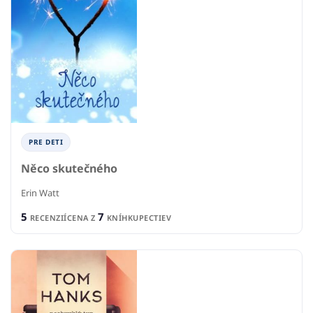
PRE DETI
Něco skutečného
Erin Watt
5
7
RECENZIÍ
CENA Z
KNÍHKUPECTIEV