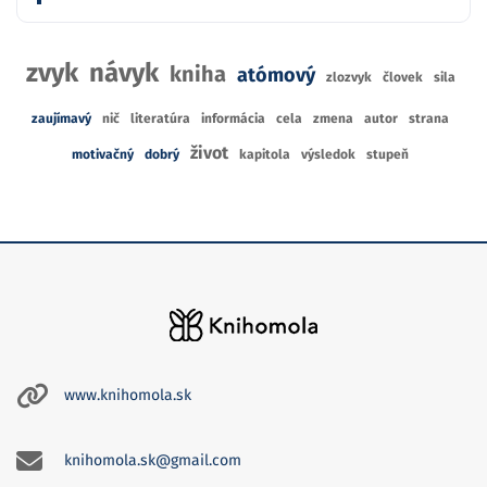
zvyk
návyk
kniha
atómový
zlozvyk
človek
sila
zaujímavý
nič
literatúra
informácia
cela
zmena
autor
strana
život
motivačný
dobrý
kapitola
výsledok
stupeň
www.knihomola.sk
knihomola.sk@gmail.com