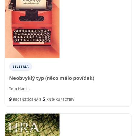
BELETRIA
Neobvyklý typ (něco málo povídek)
Tom Hanks
9
5
RECENZIÍ
CENA Z
KNÍHKUPECTIEV