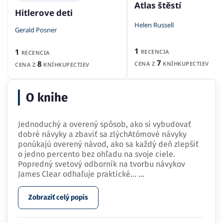
Atlas štěstí
Hitlerove deti
Helen Russell
Gerald Posner
1
1
RECENCIA
RECENCIA
7
8
CENA Z
KNÍHKUPECTIEV
CENA Z
KNÍHKUPECTIEV
O knihe
Jednoduchý a overený spôsob, ako si vybudovať
dobré návyky a zbaviť sa zlýchAtómové návyky
ponúkajú overený návod, ako sa každý deň zlepšiť
o jedno percento bez ohľadu na svoje ciele.
Popredný svetový odborník na tvorbu návykov
James Clear odhaľuje praktické…
...
Zobraziť celý popis