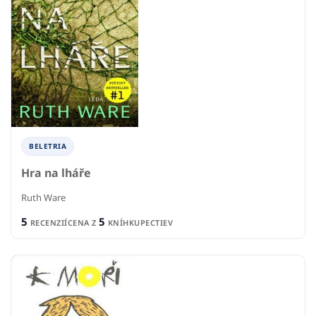
BELETRIA
Hra na lháře
Ruth Ware
5
5
RECENZIÍ
CENA Z
KNÍHKUPECTIEV