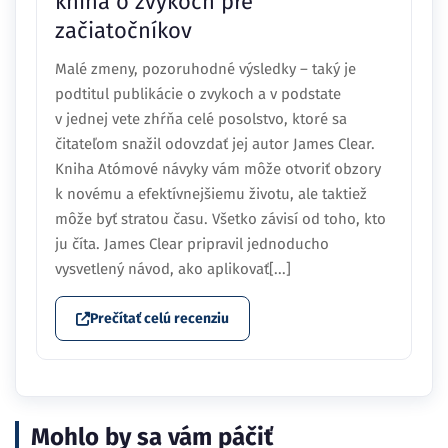
kniha o zvykoch pre
začiatočníkov
Malé zmeny, pozoruhodné výsledky – taký je
podtitul publikácie o zvykoch a v podstate
v jednej vete zhŕňa celé posolstvo, ktoré sa
čitateľom snažil odovzdať jej autor James Clear.
Kniha Atómové návyky vám môže otvoriť obzory
k novému a efektívnejšiemu životu, ale taktiež
môže byť stratou času. Všetko závisí od toho, kto
ju číta. James Clear pripravil jednoducho
vysvetlený návod, ako aplikovať[...]
Prečítať celú recenziu
Mohlo by sa vám páčiť