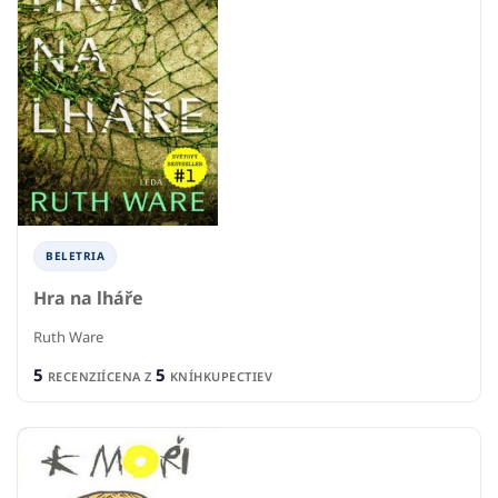
BELETRIA
Hra na lháře
Ruth Ware
5
5
RECENZIÍ
CENA Z
KNÍHKUPECTIEV