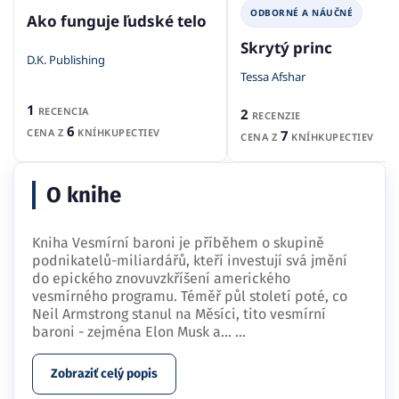
ODBORNÉ A NÁUČNÉ
Ako funguje ľudské telo
Skrytý princ
D.K. Publishing
Tessa Afshar
1
RECENCIA
2
RECENZIE
6
CENA Z
KNÍHKUPECTIEV
7
CENA Z
KNÍHKUPECTIEV
O knihe
Kniha Vesmírní baroni je příběhem o skupině
podnikatelů-miliardářů, kteří investují svá jmění
do epického znovuvzkříšení amerického
vesmírného programu. Téměř půl století poté, co
Neil Armstrong stanul na Měsíci, tito vesmírní
baroni - zejména Elon Musk a…
...
Zobraziť celý popis