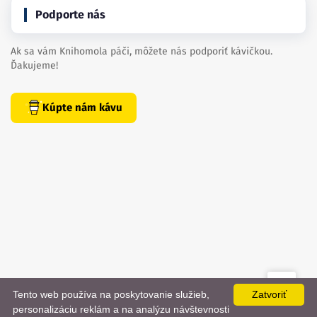
Podporte nás
Ak sa vám Knihomola páči, môžete nás podporiť kávičkou.
Ďakujeme!
Kúpte nám kávu
Tento web používa na poskytovanie služieb,
Zatvoriť
created by
danielhrenak.sk
personalizáciu reklám a na analýzu návštevnosti
Späť