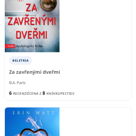
BELETRIA
Za zavřenými dveřmi
B.A. Paris
6
8
RECENZIÍ
CENA Z
KNÍHKUPECTIEV