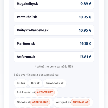
9.89 €
Megaknihy.sk
10.95 €
PantaRhei.sk
10.95 €
KnihyPreKazdeho.sk
16.10 €
Martinus.sk
17.81 €
Artforum.sk
* aktuálne ceny sa môžu líšiť
Skús overiť cenu a dostupnosť na:
Inlibri
Bux.sk
Eurobooks.sk
Antikvariat.sk
ANTIKVARIÁT
Obooks.sk
Antiqart.sk
ANTIKVARIÁT
ANTIKVARIÁT