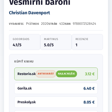
Vesmírní baroni
Christian Davenport
Práh
2020
432
9788072528424
VYDAVATEĽ
ROK
STRÁN
ISBN
GOODREADS
MARTINUS
RECENZIE
4.1/5
5.0/5
1
KÚPIŤ KNIHU
3.12 €
Restorio.sk
ANTIKVARIÁT
NAJLACNEJŠIE
6.40 €
Gorila.sk
8.05 €
Preskoly.sk