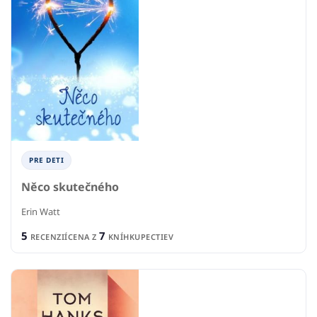
PRE DETI
Něco skutečného
Erin Watt
5
7
RECENZIÍ
CENA Z
KNÍHKUPECTIEV