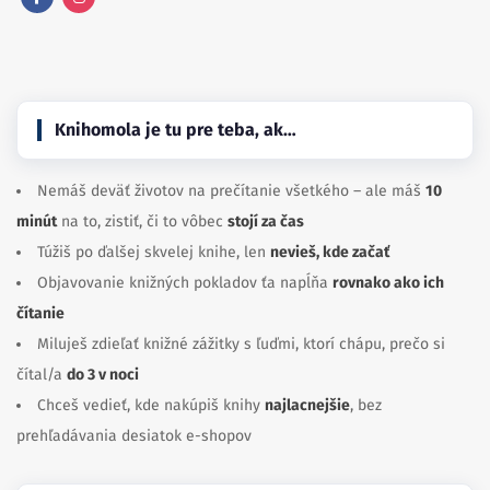
Facebook
Instagram
Knihomola je tu pre teba, ak…
Nemáš deväť životov na prečítanie všetkého – ale máš
10
minút
na to, zistiť, či to vôbec
stojí za čas
Túžiš po ďalšej skvelej knihe, len
nevieš, kde začať
Objavovanie knižných pokladov ťa napĺňa
rovnako ako ich
čítanie
Miluješ zdieľať knižné zážitky s ľuďmi, ktorí chápu, prečo si
čítal/a
do 3 v noci
Chceš vedieť, kde nakúpiš knihy
najlacnejšie
, bez
prehľadávania desiatok e-shopov