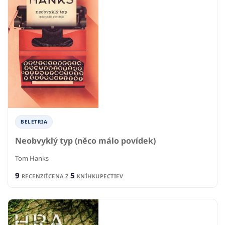
BELETRIA
Neobvyklý typ (něco málo povídek)
Tom Hanks
9
5
RECENZIÍ
CENA Z
KNÍHKUPECTIEV