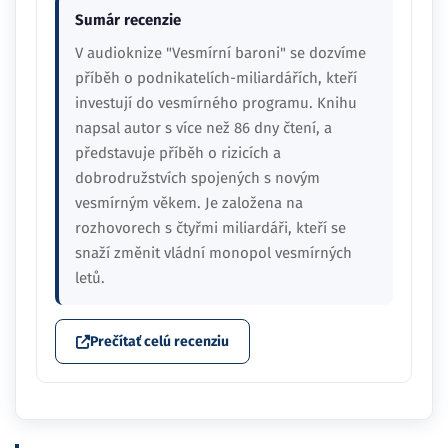
Sumár recenzie
V audioknize "Vesmírní baroni" se dozvíme
příběh o podnikatelích-miliardářích, kteří
investují do vesmírného programu. Knihu
napsal autor s více než 86 dny čtení, a
představuje příběh o rizicích a
dobrodružstvích spojených s novým
vesmírným věkem. Je založena na
rozhovorech s čtyřmi miliardáři, kteří se
snaží změnit vládní monopol vesmírných
letů.
Prečítať celú recenziu