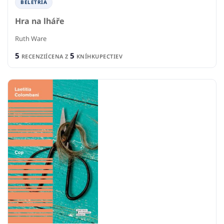
BELETRIA
Hra na lháře
Ruth Ware
5
5
RECENZIÍ
CENA Z
KNÍHKUPECTIEV