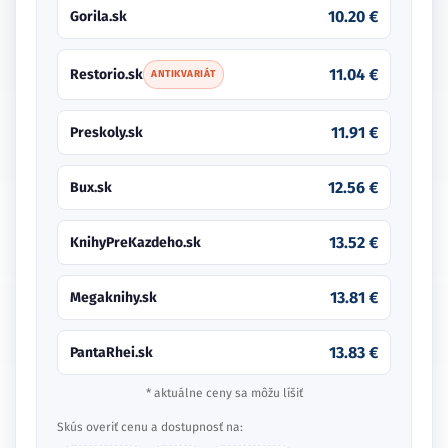
10.20 €
Gorila.sk
11.04 €
Restorio.sk
ANTIKVARIÁT
11.91 €
Preskoly.sk
12.56 €
Bux.sk
13.52 €
KnihyPreKazdeho.sk
13.81 €
Megaknihy.sk
13.83 €
PantaRhei.sk
* aktuálne ceny sa môžu líšiť
Skús overiť cenu a dostupnosť na: