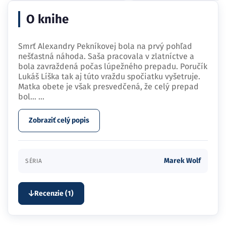
O knihe
Smrť Alexandry Pekníkovej bola na prvý pohľad
nešťastná náhoda. Saša pracovala v zlatníctve a
bola zavraždená počas lúpežného prepadu. Poručík
Lukáš Líška tak aj túto vraždu spočiatku vyšetruje.
Matka obete je však presvedčená, že celý prepad
bol…
...
Zobraziť celý popis
Marek Wolf
SÉRIA
Recenzie (1)