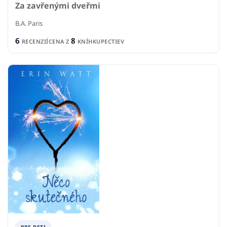
Za zavřenými dveřmi
B.A. Paris
6
8
RECENZIÍ
CENA Z
KNÍHKUPECTIEV