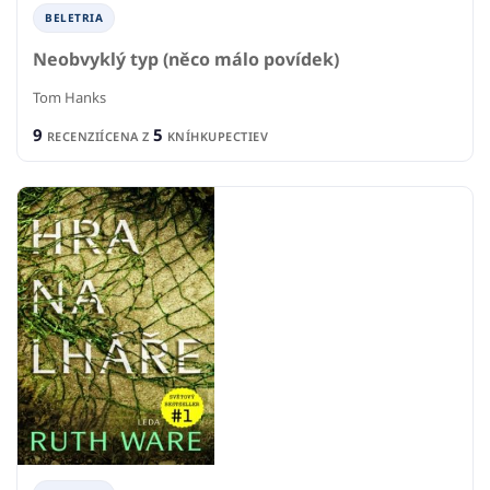
BELETRIA
Neobvyklý typ (něco málo povídek)
Tom Hanks
9
5
RECENZIÍ
CENA Z
KNÍHKUPECTIEV