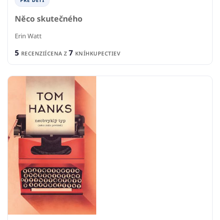
PRE DETI
Něco skutečného
Erin Watt
5
7
RECENZIÍ
CENA Z
KNÍHKUPECTIEV