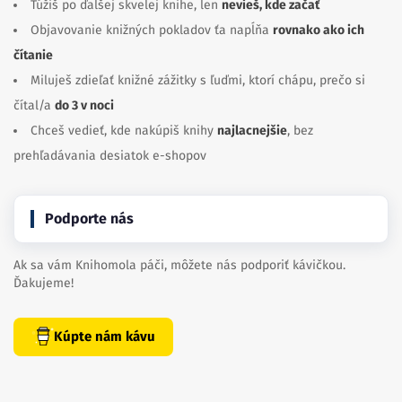
Túžiš po ďalšej skvelej knihe, len
nevieš, kde začať
Objavovanie knižných pokladov ťa napĺňa
rovnako ako ich
čítanie
Miluješ zdieľať knižné zážitky s ľuďmi, ktorí chápu, prečo si
čítal/a
do 3 v noci
Chceš vedieť, kde nakúpiš knihy
najlacnejšie
, bez
prehľadávania desiatok e-shopov
Podporte nás
Ak sa vám Knihomola páči, môžete nás podporiť kávičkou.
Ďakujeme!
Kúpte nám kávu