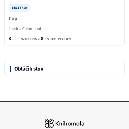
BELETRIA
Cop
Laetitia Colombani
3
8
RECENZIE
CENA Z
KNÍHKUPECTIEV
Obláčik slov