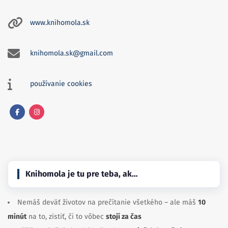
www.knihomola.sk
knihomola.sk@gmail.com
používanie cookies
Facebook
Instagram
Knihomola je tu pre teba, ak…
Nemáš deväť životov na prečítanie všetkého – ale máš
10
minút
na to, zistiť, či to vôbec
stojí za čas