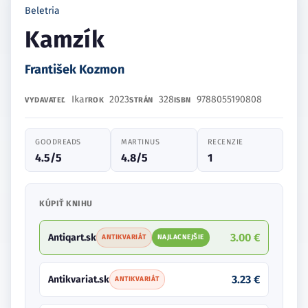
Beletria
Kamzík
František Kozmon
Ikar
2023
328
9788055190808
VYDAVATEĽ
ROK
STRÁN
ISBN
GOODREADS
MARTINUS
RECENZIE
4.5/5
4.8/5
1
KÚPIŤ KNIHU
3.00 €
Antiqart.sk
ANTIKVARIÁT
NAJLACNEJŠIE
3.23 €
Antikvariat.sk
ANTIKVARIÁT