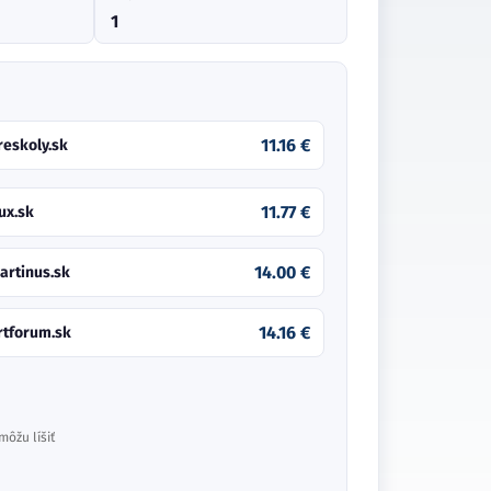
1
11.16 €
reskoly.sk
11.77 €
ux.sk
14.00 €
artinus.sk
14.16 €
rtforum.sk
môžu líšiť