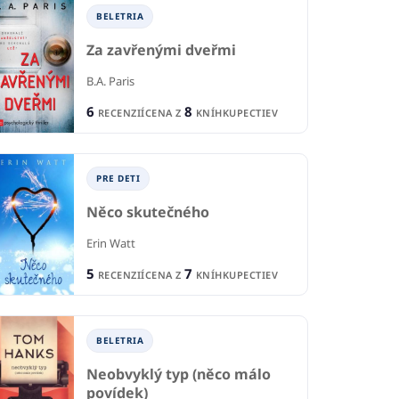
BELETRIA
Za zavřenými dveřmi
B.A. Paris
6
8
RECENZIÍ
CENA Z
KNÍHKUPECTIEV
PRE DETI
Něco skutečného
Erin Watt
5
7
RECENZIÍ
CENA Z
KNÍHKUPECTIEV
BELETRIA
PRE DETI A MLÁDEŽ
Neobvyklý typ (něco málo
TI A MLÁDEŽ
P
Big Mushy Happy
povídek)