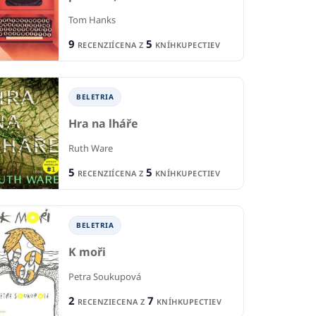
Lump
uka
Po
Tom Hanks
Sarah Andersen
ostradovská
Zuz
9
5
RECENZIÍ
CENA Z
KNÍHKUPECTIEV
1
1
RECENCIA
CIA
R
6
1
CENA Z
KNÍHKUPECTIEV
KNÍHKUPECTVA
CE
BELETRIA
Hra na lháře
Ruth Ware
5
5
RECENZIÍ
CENA Z
KNÍHKUPECTIEV
BELETRIA
K moři
Petra Soukupová
2
7
RECENZIE
CENA Z
KNÍHKUPECTIEV