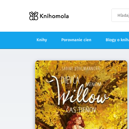
Knihy
Porovnanie cien
Blogy o kni