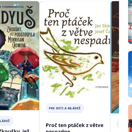
PRE DETI A MLÁDEŽ
MLÁDEŽ
Proč ten ptáček z větve
PRE DE
Zkoušky, jež
nespadne