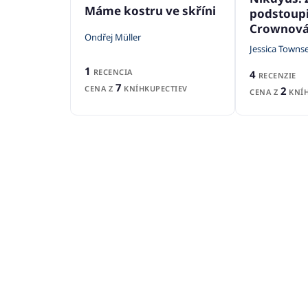
Máme kostru ve skříni
podstoupi
Crownov
Ondřej Müller
Jessica Towns
1
RECENCIA
4
RECENZIE
7
CENA Z
KNÍHKUPECTIEV
2
CENA Z
KNÍH