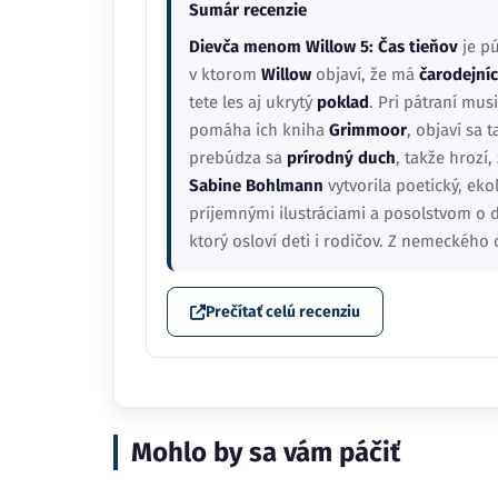
Sumár recenzie
Dievča menom Willow 5: Čas tieňov
je pú
v ktorom
Willow
objaví, že má
čarodejní
tete les aj ukrytý
poklad
. Pri pátraní mu
pomáha ich kniha
Grimmoor
, objaví sa 
prebúdza sa
prírodný duch
, takže hrozí,
Sabine Bohlmann
vytvorila poetický, ek
príjemnými ilustráciami a posolstvom o d
ktorý osloví deti i rodičov. Z nemeckého 
Prečítať celú recenziu
Mohlo by sa vám páčiť