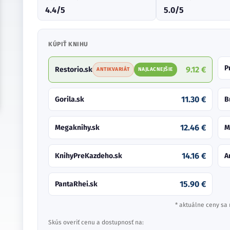
4.4/5
5.0/5
KÚPIŤ KNIHU
P
9.12 €
Restorio.sk
ANTIKVARIÁT
NAJLACNEJŠIE
11.30 €
Gorila.sk
B
12.46 €
Megaknihy.sk
M
14.16 €
KnihyPreKazdeho.sk
A
15.90 €
PantaRhei.sk
* aktuálne ceny sa 
Skús overiť cenu a dostupnosť na: