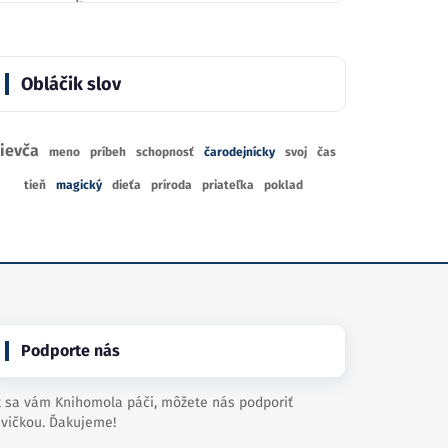
Obláčik slov
ievča
meno
príbeh
schopnosť
čarodejnícky
svoj
čas
tieň
magický
dieťa
príroda
priateľka
poklad
Podporte nás
 sa vám Knihomola páči, môžete nás podporiť
vičkou. Ďakujeme!