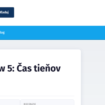
Hľadaj
blog
 5: Čas tieňov
8
RECENZIE