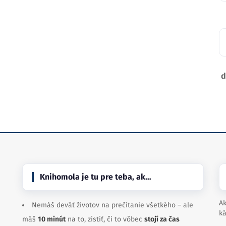
d
Knihomola je tu pre teba, ak…
Ak
Nemáš deväť životov na prečítanie všetkého – ale
ká
máš
10 minút
na to, zistiť, či to vôbec
stojí za čas