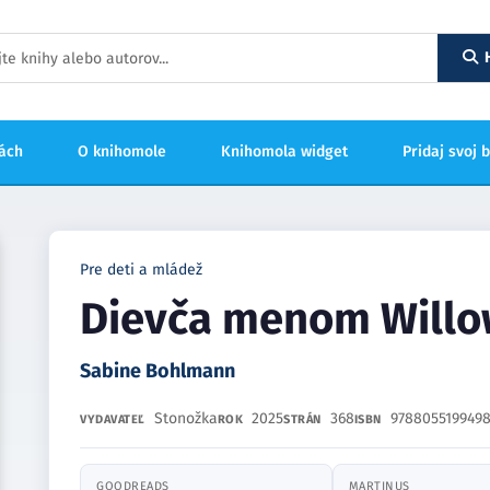
hách
O knihomole
Knihomola widget
Pridaj svoj 
Pre deti a mládež
Dievča menom Willow
Sabine Bohlmann
Stonožka
2025
368
978805519949
VYDAVATEĽ
ROK
STRÁN
ISBN
GOODREADS
MARTINUS