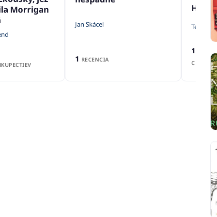
Hravo
la Morrigan
á
Jan Skácel
Tereza V
end
1
RECEN
1
RECENCIA
CENA Z
KUPECTIEV