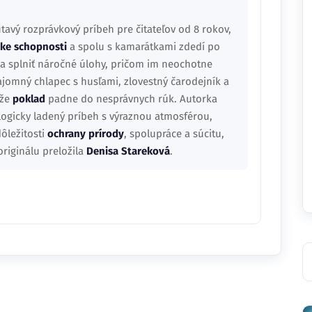
tavý rozprávkový príbeh pre čitateľov od 8 rokov,
cke schopnosti
a spolu s kamarátkami zdedí po
sia splniť náročné úlohy, pričom im neochotne
tajomný chlapec s husľami, zlovestný čarodejník a
 že
poklad
padne do nesprávnych rúk. Autorka
ologicky ladený príbeh s výraznou atmosférou,
ôležitosti
ochrany prírody
, spolupráce a súcitu,
originálu preložila
Denisa Stareková
.