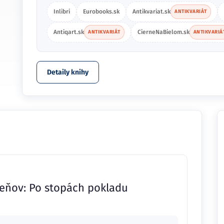
Inlibri
Eurobooks.sk
Antikvariat.sk
ANTIKVARIÁT
Antiqart.sk
CierneNaBielom.sk
ANTIKVARIÁT
ANTIKVARIÁ
Detaily knihy
ieňov: Po stopách pokladu