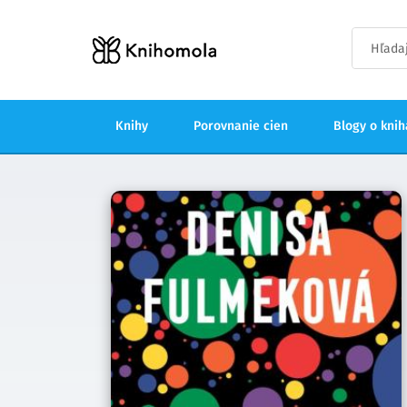
Knihy
Porovnanie cien
Blogy o kni