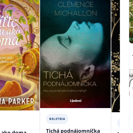
BELETRIA
BELETR
Tichá podnájomníčka
tu ako doma