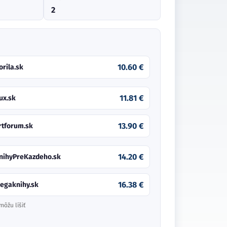
2
10.60 €
orila.sk
11.81 €
ux.sk
13.90 €
rtforum.sk
14.20 €
nihyPreKazdeho.sk
16.38 €
egaknihy.sk
môžu líšiť