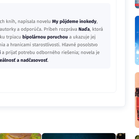
ch kníh, napísala novelu
My pôjdeme inokedy
,
 autorky a odporúča. Príbeh rozpráva
Naďa
, ktorá
tku trpiacu
bipolárnou poruchou
a ukazuje jej
a a hranicami starostlivosti. Hlavné posolstvo
i
a prijať potrebu odborného riešenia; novela je
reálnosť a nadčasovosť
.