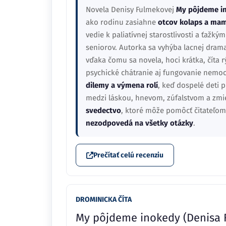
Novela Denisy Fulmekovej
My pôjdeme i
ako rodinu zasiahne
otcov kolaps a mam
vedie k paliatívnej starostlivosti a ťaž
seniorov. Autorka sa vyhýba lacnej drama
vďaka čomu sa novela, hoci krátka, číta 
psychické chátranie aj fungovanie nemocn
dilemy a výmena rolí
, keď dospelé deti p
medzi láskou, hnevom, zúfalstvom a zm
svedectvo
, ktoré môže pomôcť čitateľom
nezodpovedá na všetky otázky
.
Prečítať celú recenziu
DROMINICKA ČÍTA
My pôjdeme inokedy (Denisa 