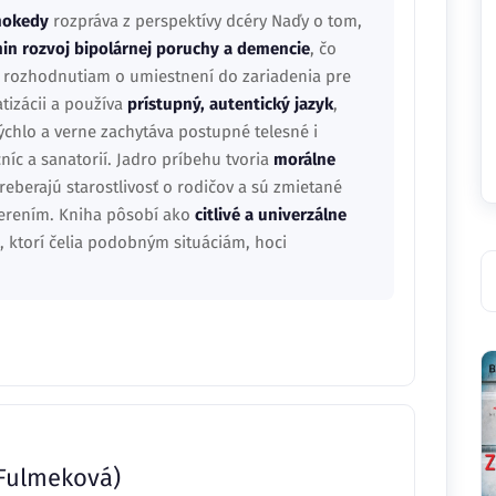
nokedy
rozpráva z perspektívy dcéry Naďy o tom,
in rozvoj bipolárnej poruchy a demencie
, čo
kým rozhodnutiam o umiestnení do zariadenia pre
tizácii a používa
prístupný, autentický jazyk
,
rýchlo a verne zachytáva postupné telesné i
íc a sanatorií. Jadro príbehu tvoria
morálne
reberajú starostlivosť o rodičov a sú zmietané
ierením. Kniha pôsobí ako
citlivé a univerzálne
, ktorí čelia podobným situáciám, hoci
Fulmeková)