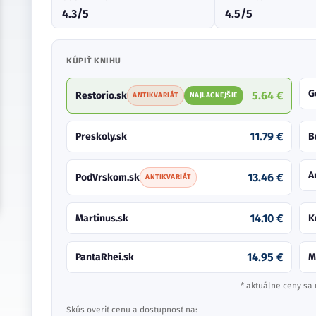
4.3/5
4.5/5
KÚPIŤ KNIHU
G
5.64 €
Restorio.sk
ANTIKVARIÁT
NAJLACNEJŠIE
11.79 €
Preskoly.sk
B
A
13.46 €
PodVrskom.sk
ANTIKVARIÁT
14.10 €
Martinus.sk
K
14.95 €
PantaRhei.sk
M
* aktuálne ceny sa 
Skús overiť cenu a dostupnosť na: