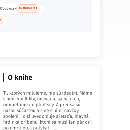
Obooks.sk
ANTIKVARIÁT
T
O knihe
Tí, ktorých milujeme, nie sú ideálni. Máme
s nimi konflikty, hneváme sa na nich,
odmietame im plniť sny. A predsa sú
našou súčasťou a sme s nimi navždy
spojení. To si uvedomuje aj Naďa, hlavná
hrdinka príbehu, ktorá sa musí len pár dní
po úmrtí otca potýkať…
...