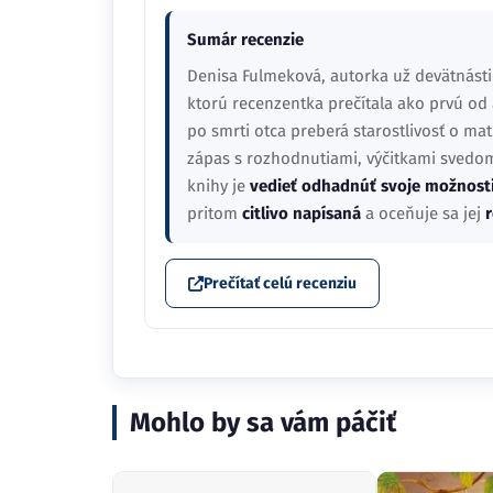
Sumár recenzie
Denisa Fulmeková, autorka už devätnásti
ktorú recenzentka prečítala ako prvú od
po smrti otca preberá starostlivosť o ma
zápas s rozhodnutiami, výčitkami svedomi
knihy je
vedieť odhadnúť svoje možnost
pritom
citlivo napísaná
a oceňuje sa jej
Prečítať celú recenziu
Mohlo by sa vám páčiť