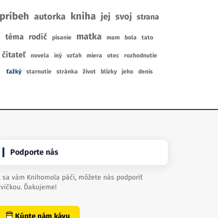
za
Holly Jackson
Ant
príbeh
kniha
autorka
jej
svoj
strana
 Boysová
3
1
matka
RECENZIE
téma
rodič
R
IE
písanie
mam
bola
tato
3
1
CENA Z
KNÍHKUPECTIEV
CE
KNÍHKUPECTVA
čitateľ
novela
iný
vzťah
miera
otec
rozhodnutie
ťažký
starnutie
stránka
život
blízky
jeho
denis
Podporte nás
 sa vám Knihomola páči, môžete nás podporiť
vičkou. Ďakujeme!
Kúpte nám kávu