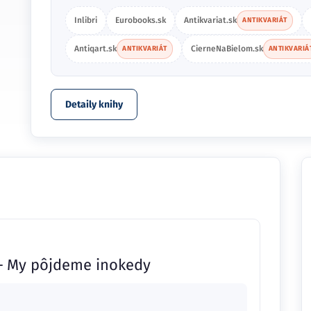
Inlibri
Eurobooks.sk
Antikvariat.sk
ANTIKVARIÁT
Antiqart.sk
CierneNaBielom.sk
ANTIKVARIÁT
ANTIKVARIÁ
Detaily knihy
– My pôjdeme inokedy