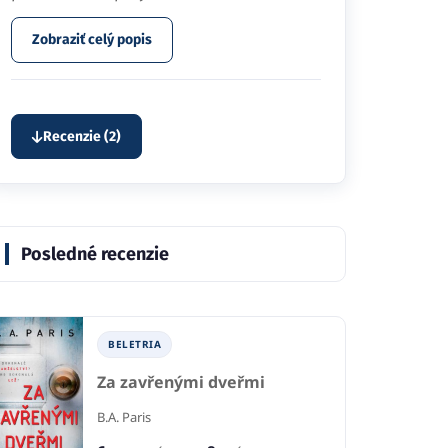
Zobraziť celý popis
Recenzie (2)
Posledné recenzie
BELETRIA
Za zavřenými dveřmi
B.A. Paris