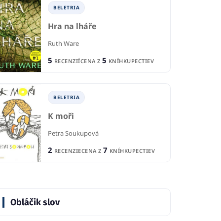
BELETRIA
Hra na lháře
Ruth Ware
5
5
RECENZIÍ
CENA Z
KNÍHKUPECTIEV
BELETRIA
K moři
Petra Soukupová
2
7
RECENZIE
CENA Z
KNÍHKUPECTIEV
BELETRIA
B
Obláčik slov
IA
Ešte nie som mŕtva
Ne