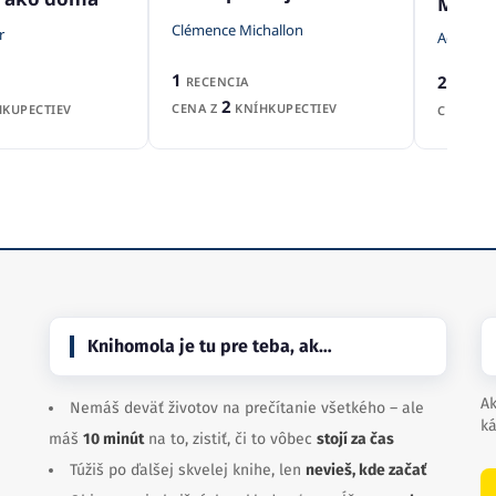
Mimó
Clémence Michallon
r
Adriana
1
2
RECENCIA
RECENZ
2
CENA Z
KNÍHKUPECTIEV
KUPECTIEV
CENA Z
Knihomola je tu pre teba, ak…
Ak
Nemáš deväť životov na prečítanie všetkého – ale
ká
máš
10 minút
na to, zistiť, či to vôbec
stojí za čas
Túžiš po ďalšej skvelej knihe, len
nevieš, kde začať