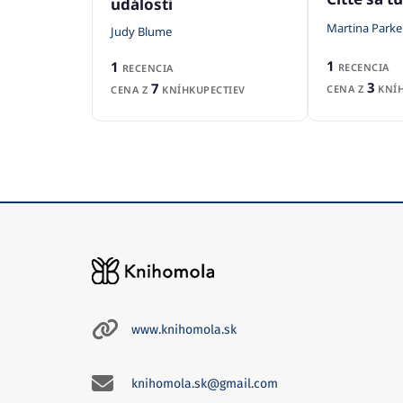
události
Martina Parke
Judy Blume
1
1
RECENCIA
RECENCIA
3
7
CENA Z
KNÍH
CENA Z
KNÍHKUPECTIEV
www.knihomola.sk
knihomola.sk@gmail.com