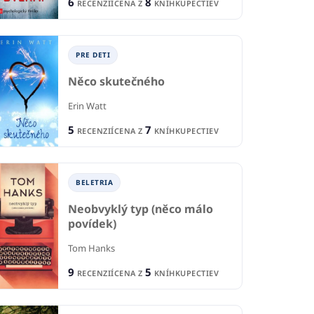
6
8
RECENZIÍ
CENA Z
KNÍHKUPECTIEV
PRE DETI
Něco skutečného
Erin Watt
5
7
RECENZIÍ
CENA Z
KNÍHKUPECTIEV
BELETRIA
Neobvyklý typ (něco málo
povídek)
Tom Hanks
9
5
RECENZIÍ
CENA Z
KNÍHKUPECTIEV