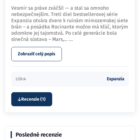
Vesmír sa práve zväčšil — a stal sa omnoho
nebezpečnejším. Tretí diel bestsellerovej série
Expanzia otvára dvere k ruinám mimozemskej siete
brán – a posádka Rocinante možno má kľúč, ktorým
odomkne jej tajomstvá. Po celé generácie bola
slnečná sústava – Mars,…
...
Zobraziť celý popis
Expanzia
SÉRIA
Recenzie (1)
Posledné recenzie