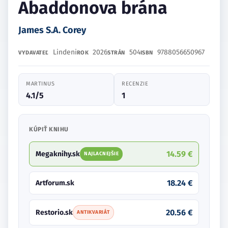
Abaddonova brána
James S.A. Corey
Lindeni
2026
504
9788056650967
VYDAVATEĽ
ROK
STRÁN
ISBN
MARTINUS
RECENZIE
4.1/5
1
KÚPIŤ KNIHU
14.59 €
Megaknihy.sk
NAJLACNEJŠIE
18.24 €
Artforum.sk
20.56 €
Restorio.sk
ANTIKVARIÁT