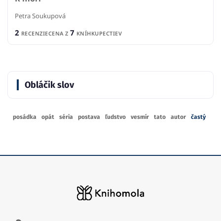
Petra Soukupová
2
7
RECENZIE
CENA Z
KNÍHKUPECTIEV
Obláčik slov
posádka
opát
séria
postava
ľudstvo
vesmír
tato
autor
častý