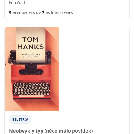
Erin Watt
5
7
RECENZIÍ
CENA Z
KNÍHKUPECTIEV
BELETRIA
Neobvyklý typ (něco málo povídek)