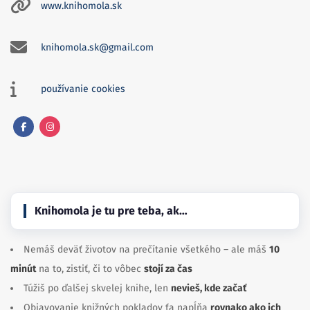
www.knihomola.sk
knihomola.sk@gmail.com
používanie cookies
Facebook
Instagram
Knihomola je tu pre teba, ak…
Nemáš deväť životov na prečítanie všetkého – ale máš
10
minút
na to, zistiť, či to vôbec
stojí za čas
Túžiš po ďalšej skvelej knihe, len
nevieš, kde začať
Objavovanie knižných pokladov ťa napĺňa
rovnako ako ich