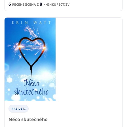
6
8
RECENZIÍ
CENA Z
KNÍHKUPECTIEV
PRE DETI
Něco skutečného