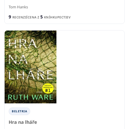
Tom Hanks
9
5
RECENZIÍ
CENA Z
KNÍHKUPECTIEV
BELETRIA
Hra na lháře