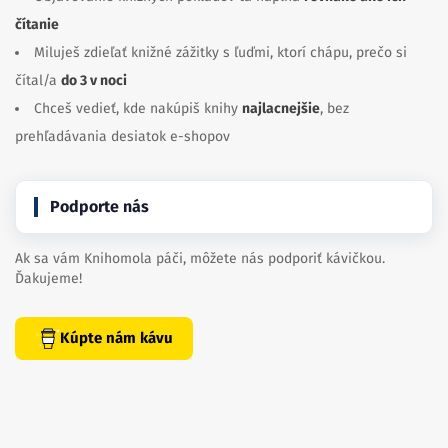
čítanie
Miluješ zdieľať knižné zážitky s ľuďmi, ktorí chápu, prečo si
čítal/a
do 3 v noci
Chceš vedieť, kde nakúpiš knihy
najlacnejšie
, bez
prehľadávania desiatok e-shopov
Podporte nás
Ak sa vám Knihomola páči, môžete nás podporiť kávičkou.
Ďakujeme!
Kúpte nám kávu