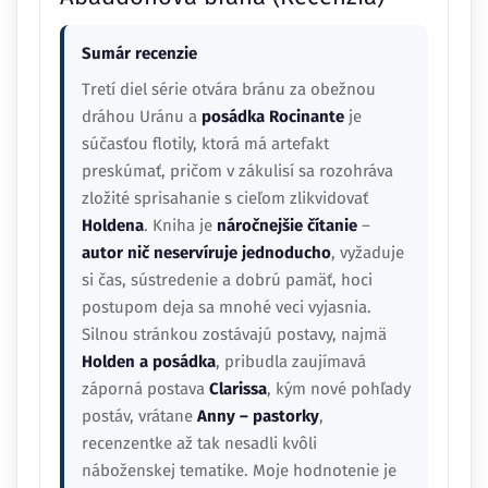
Sumár recenzie
Tretí diel série otvára bránu za obežnou
dráhou Uránu a
posádka Rocinante
je
súčasťou flotily, ktorá má artefakt
preskúmať, pričom v zákulisí sa rozohráva
zložité sprisahanie s cieľom zlikvidovať
Holdena
. Kniha je
náročnejšie čítanie
–
autor nič neservíruje jednoducho
, vyžaduje
si čas, sústredenie a dobrú pamäť, hoci
postupom deja sa mnohé veci vyjasnia.
Silnou stránkou zostávajú postavy, najmä
Holden a posádka
, pribudla zaujímavá
záporná postava
Clarissa
, kým nové pohľady
postáv, vrátane
Anny – pastorky
,
recenzentke až tak nesadli kvôli
náboženskej tematike. Moje hodnotenie je