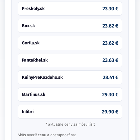
23.30 €
Preskoly.sk
23.62 €
Bux.sk
23.62 €
Gorila.sk
23.63 €
PantaRhei.sk
28.41 €
KnihyPreKazdeho.sk
29.30 €
Martinus.sk
29.90 €
Inlibri
* aktuálne ceny sa môžu líšiť
Skús overiť cenu a dostupnosť na: