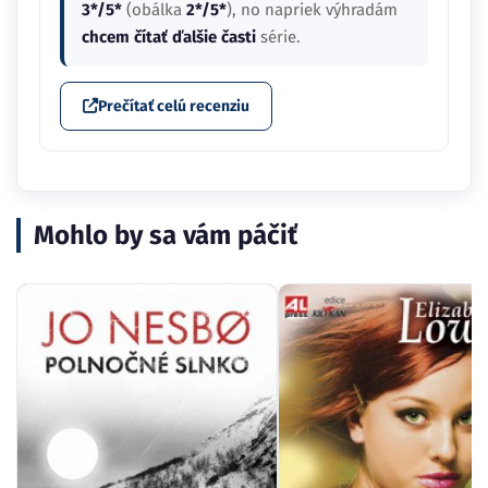
3*/5*
(obálka
2*/5*
), no napriek výhradám
chcem čítať ďalšie časti
série.
Prečítať celú recenziu
Mohlo by sa vám páčiť