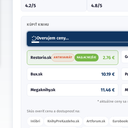
4.2/5
4.8/5
KÚPIŤ KNIHU
Overujem ceny...
G
2.76 €
Restorio.sk
ANTIKVARIÁT
NAJLACNEJŠIE
10.19 €
Bux.sk
P
11.46 €
Megaknihy.sk
M
* aktuálne ceny sa 
Skús overiť cenu a dostupnosť na:
Inlibri
KnihyPreKazdeho.sk
Artforum.sk
Eurobook