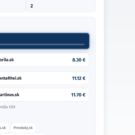
2
8.30 €
orila.sk
11.12 €
antaRhei.sk
11.70 €
artinus.sk
môžu líšiť
s.sk
Preskoly.sk