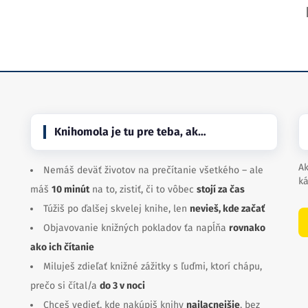
Knihomola je tu pre teba, ak…
Ak
Nemáš deväť životov na prečítanie všetkého – ale
ká
máš
10 minút
na to, zistiť, či to vôbec
stojí za čas
Túžiš po ďalšej skvelej knihe, len
nevieš, kde začať
Objavovanie knižných pokladov ťa napĺňa
rovnako
ako ich čítanie
Miluješ zdieľať knižné zážitky s ľuďmi, ktorí chápu,
prečo si čítal/a
do 3 v noci
Chceš vedieť, kde nakúpiš knihy
najlacnejšie
, bez