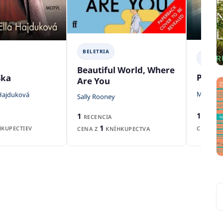
BELETRIA
BELETR
Beautiful World, Where
Príbe
Ska
Are You
Mandy 
 Hajduková
Sally Rooney
1
1
RECEN
RECENCIA
1
CENA Z
KUPECTIEV
CENA Z
KNÍHKUPECTVA