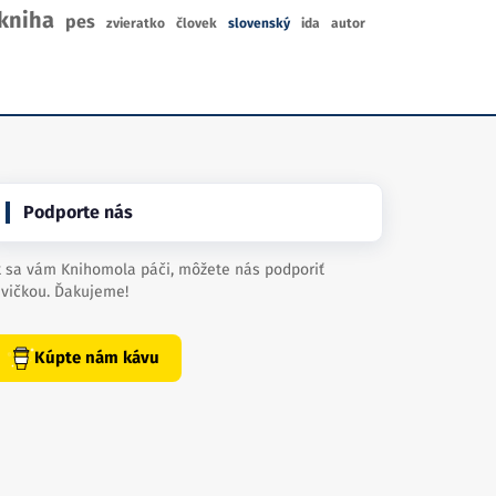
kniha
pes
zvieratko
človek
slovenský
ida
autor
Podporte nás
 sa vám Knihomola páči, môžete nás podporiť
vičkou. Ďakujeme!
Kúpte nám kávu