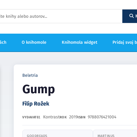
hách
O knihomole
Knihomola widget
Pridaj svoj 
Beletria
Gump
Filip Rožek
Kontrast
2019
9788076421004
VYDAVATEĽ
ROK
ISBN
GOODREADS
MARTINUS