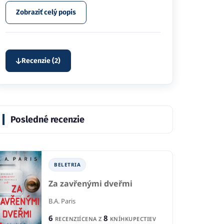
Zobraziť celý popis
Recenzie (2)
Posledné recenzie
BELETRIA
Za zavřenými dveřmi
B.A. Paris
6
8
RECENZIÍ
CENA Z
KNÍHKUPECTIEV