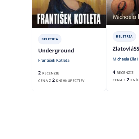
BELETRIA
BELETRIA
ZlatovláS
Underground
Michaela Ella
František Kotleta
4
2
RECENZIE
RECENZIE
2
2
CENA Z
KNÍH
CENA Z
KNÍHKUPECTIEV