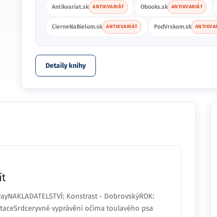
Antikvariat.sk
Obooks.sk
ANTIKVARIÁT
ANTIKVARIÁT
CierneNaBielom.sk
PodVrskom.sk
ANTIKVARIÁT
ANTIKVA
Detaily knihy
ít
rayNAKLADATELSTVÍ: Konstrast - DobrovskýROK:
aceSrdceryvné vyprávění očima toulavého psa