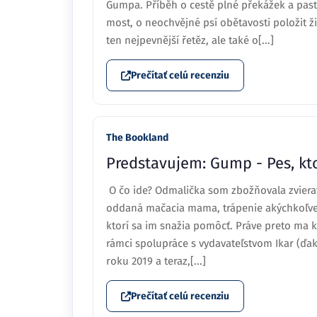
Gumpa. Příběh o cestě plné překážek a past
most, o neochvějné psí obětavosti položit ž
ten nejpevnější řetěz, ale také o[...]
Prečítať celú recenziu
The Bookland
Predstavujem: Gump - Pes, ktor
O čo ide? Odmalička som zbožňovala zviera
oddaná mačacia mama, trápenie akýchkoľvek
ktorí sa im snažia pomôcť. Práve preto ma k
rámci spolupráce s vydavateľstvom Ikar (ďak
roku 2019 a teraz,[...]
Prečítať celú recenziu