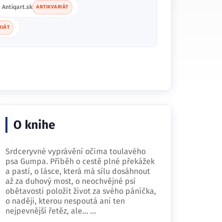
Antiqart.sk
ANTIKVARIÁT
RIÁT
O knihe
Srdceryvné vyprávění očima toulavého
psa Gumpa. Příběh o cestě plné překážek
a pastí, o lásce, která má sílu dosáhnout
až za duhový most, o neochvějné psí
obětavosti položit život za svého páníčka,
o naději, kterou nespoutá ani ten
nejpevnější řetěz, ale…
...