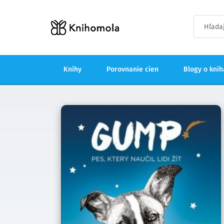
Knihy
Porovnanie cien
Blogy o kni