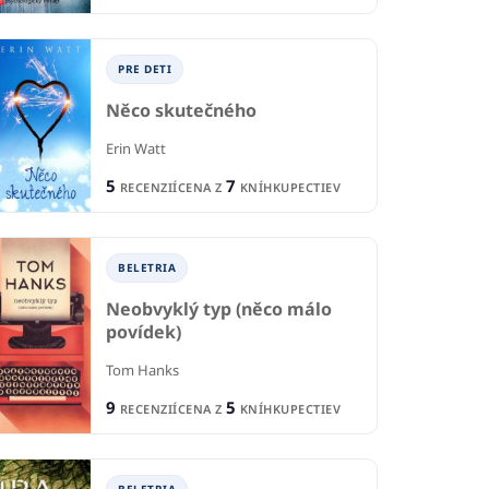
PRE DETI
Něco skutečného
Erin Watt
5
7
RECENZIÍ
CENA Z
KNÍHKUPECTIEV
BELETRIA
Neobvyklý typ (něco málo
povídek)
Tom Hanks
9
5
RECENZIÍ
CENA Z
KNÍHKUPECTIEV