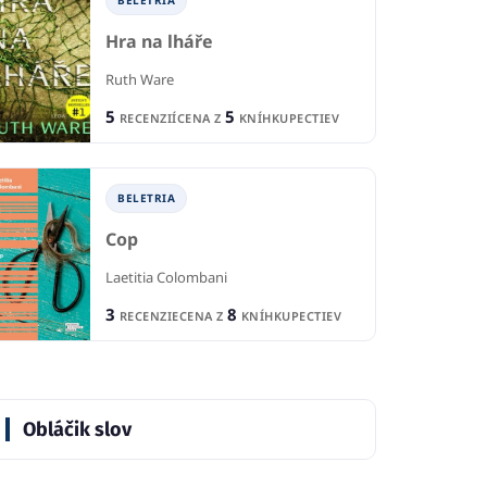
BELETRIA
Hra na lháře
Ruth Ware
BELETRIA
5
5
RECENZIÍ
CENA Z
KNÍHKUPECTIEV
IA
B
Ľúbostné listy z
h pôrodníčky
Ne
Montmartre
BELETRIA
Robotham
Jan
Nicolas Barreau
Cop
1
1
CIA
R
RECENCIA
Laetitia Colombani
4
8
KNÍHKUPECTIEV
CE
CENA Z
KNÍHKUPECTIEV
3
8
RECENZIE
CENA Z
KNÍHKUPECTIEV
Obláčik slov