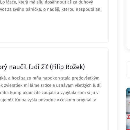
í,o lásce, která má sílu dosáhnout až za duhový
ivot za svého páníčka, o naději, kterou nespoutá ani
ý naučil ľudí žiť (Filip Rožek)
tká, a hoci sa zo mňa napokon stala predovšetkým
 zvieratiek mi láme srdce a uznávam všetkých ľudí,
niha Gump okamžite zaujala a vypýtala som si ju v
ujem!). Kniha vyšla pôvodne v českom origináli v