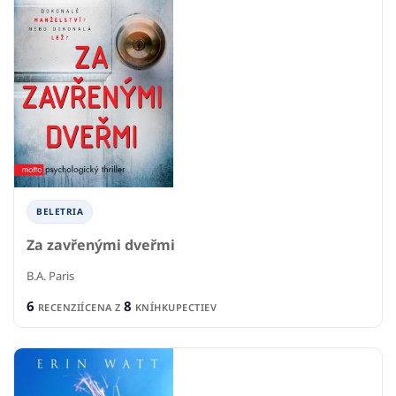
BELETRIA
Za zavřenými dveřmi
B.A. Paris
6
8
RECENZIÍ
CENA Z
KNÍHKUPECTIEV