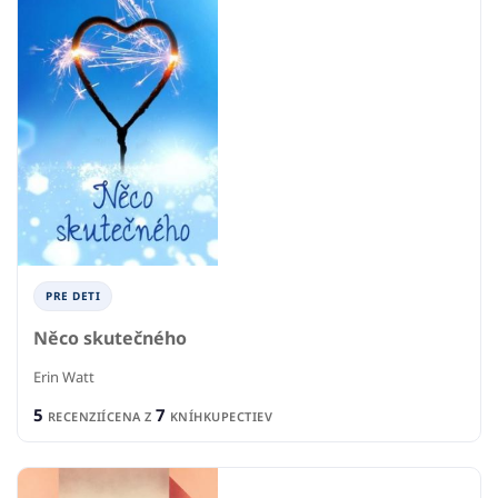
PRE DETI
Něco skutečného
Erin Watt
5
7
RECENZIÍ
CENA Z
KNÍHKUPECTIEV