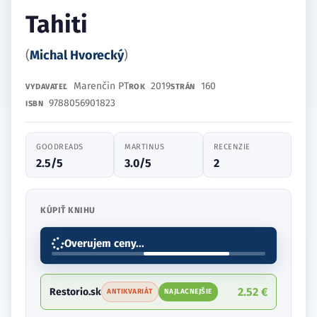
Tahiti
(
Michal Hvorecký
)
Marenčin PT
2019
160
VYDAVATEĽ
ROK
STRÁN
9788056901823
ISBN
GOODREADS
MARTINUS
RECENZIE
2.5/5
3.0/5
2
KÚPIŤ KNIHU
Overujem ceny...
2.52 €
Restorio.sk
ANTIKVARIÁT
NAJLACNEJŠIE