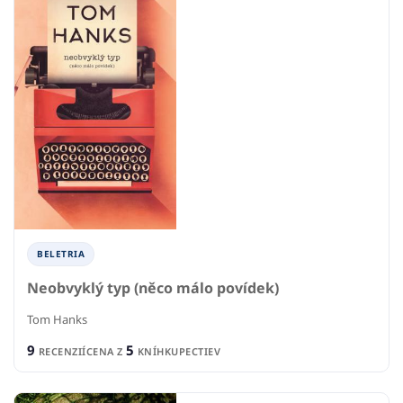
BELETRIA
Neobvyklý typ (něco málo povídek)
Tom Hanks
9
5
RECENZIÍ
CENA Z
KNÍHKUPECTIEV