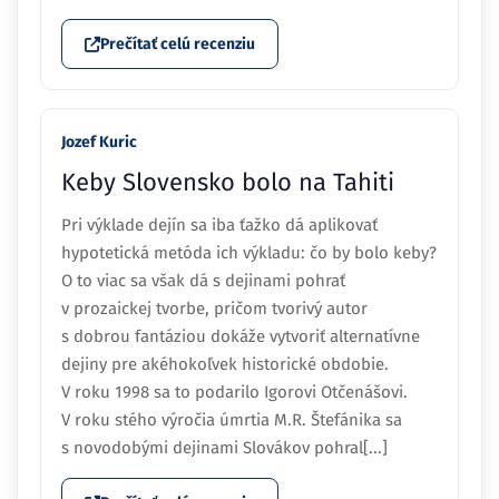
Prečítať celú recenziu
Jozef Kuric
Keby Slovensko bolo na Tahiti
Pri výklade dejín sa iba ťažko dá aplikovať
hypotetická metóda ich výkladu: čo by bolo keby?
O to viac sa však dá s dejinami pohrať
v prozaickej tvorbe, pričom tvorivý autor
s dobrou fantáziou dokáže vytvoriť alternatívne
dejiny pre akéhokoľvek historické obdobie.
V roku 1998 sa to podarilo Igorovi Otčenášovi.
V roku stého výročia úmrtia M.R. Štefánika sa
s novodobými dejinami Slovákov pohral[...]