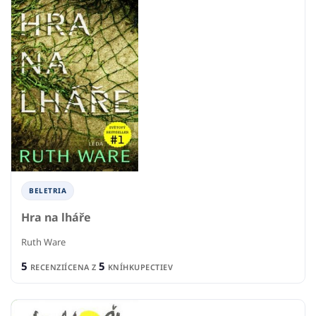
BELETRIA
Hra na lháře
Ruth Ware
5
5
RECENZIÍ
CENA Z
KNÍHKUPECTIEV