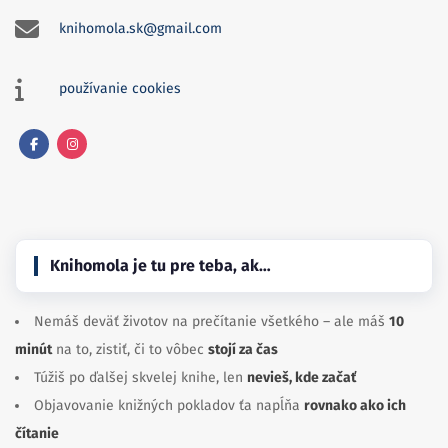
knihomola.sk@gmail.com
používanie cookies
Facebook
Instagram
Knihomola je tu pre teba, ak…
Nemáš deväť životov na prečítanie všetkého – ale máš
10
minút
na to, zistiť, či to vôbec
stojí za čas
Túžiš po ďalšej skvelej knihe, len
nevieš, kde začať
Objavovanie knižných pokladov ťa napĺňa
rovnako ako ich
čítanie