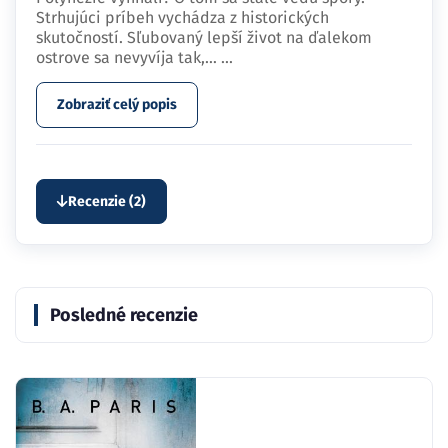
Strhujúci príbeh vychádza z historických
skutočností. Sľubovaný lepší život na ďalekom
ostrove sa nevyvíja tak,…
...
Zobraziť celý popis
Recenzie (2)
Posledné recenzie