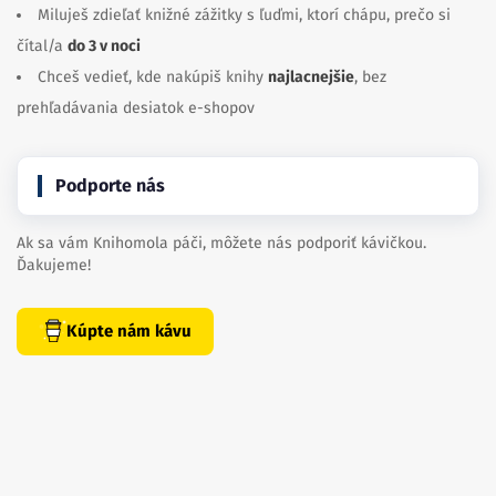
Miluješ zdieľať knižné zážitky s ľuďmi, ktorí chápu, prečo si
čítal/a
do 3 v noci
Chceš vedieť, kde nakúpiš knihy
najlacnejšie
, bez
prehľadávania desiatok e-shopov
Podporte nás
Ak sa vám Knihomola páči, môžete nás podporiť kávičkou.
Ďakujeme!
Kúpte nám kávu