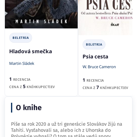
BELETRIA
BELETRIA
Hladová smečka
Psia cesta
Martin Sládek
W. Bruce Cameron
1
1
RECENCIA
RECENCIA
5
7
CENA Z
KNÍHKUPECTIEV
CENA Z
KNÍHKUPECTIEV
O knihe
Píše sa rok 2020 a už tri generácie Slovákov žijú na
Tahiti. Vysťahovali sa, alebo ich z Uhorska do
Polynézie vyhnali? O tom sa stále vedú spory.