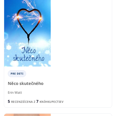
PRE DETI
Něco skutečného
Erin Watt
5
7
RECENZIÍ
CENA Z
KNÍHKUPECTIEV