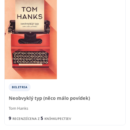
BELETRIA
Neobvyklý typ (něco málo povídek)
Tom Hanks
9
5
RECENZIÍ
CENA Z
KNÍHKUPECTIEV