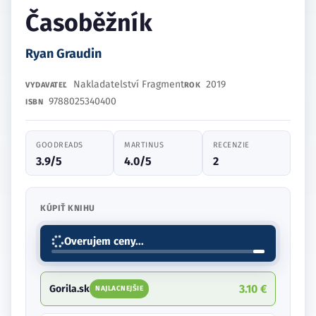
Časoběžník
Ryan Graudin
Nakladatelství Fragment
2019
VYDAVATEĽ
ROK
9788025340400
ISBN
GOODREADS
MARTINUS
RECENZIE
3.9/5
4.0/5
2
KÚPIŤ KNIHU
Overujem ceny...
3.10 €
Gorila.sk
NAJLACNEJŠIE