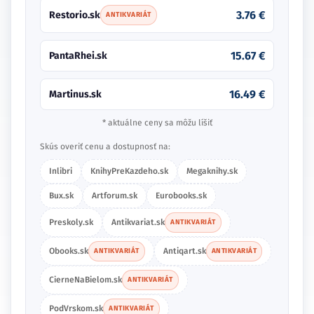
3.76 €
Restorio.sk
ANTIKVARIÁT
15.67 €
PantaRhei.sk
16.49 €
Martinus.sk
* aktuálne ceny sa môžu líšiť
Skús overiť cenu a dostupnosť na:
Inlibri
KnihyPreKazdeho.sk
Megaknihy.sk
Bux.sk
Artforum.sk
Eurobooks.sk
Preskoly.sk
Antikvariat.sk
ANTIKVARIÁT
Obooks.sk
Antiqart.sk
ANTIKVARIÁT
ANTIKVARIÁT
CierneNaBielom.sk
ANTIKVARIÁT
PodVrskom.sk
ANTIKVARIÁT