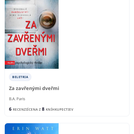
BELETRIA
Za zavřenými dveřmi
B.A. Paris
6
8
RECENZIÍ
CENA Z
KNÍHKUPECTIEV