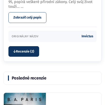
95, popírá veškeré přírodní zákony. Celý svůj život
touží…
...
Zobraziť celý popis
Invictus
ORIGINÁLNY NÁZOV
Recenzie (2)
Posledné recenzie