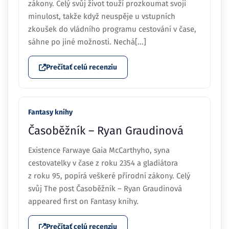
zákony. Celý svůj život touží prozkoumat svoji
minulost, takže když neuspěje u vstupních
zkoušek do vládního programu cestování v čase,
sáhne po jiné možnosti. Nechá[...]
Prečítať celú recenziu
Fantasy knihy
Časoběžník – Ryan Graudinová
Existence Farwaye Gaia McCarthyho, syna
cestovatelky v čase z roku 2354 a gladiátora
z roku 95, popírá veškeré přírodní zákony. Celý
svůj The post Časoběžník – Ryan Graudinová
appeared first on Fantasy knihy.
Prečítať celú recenziu