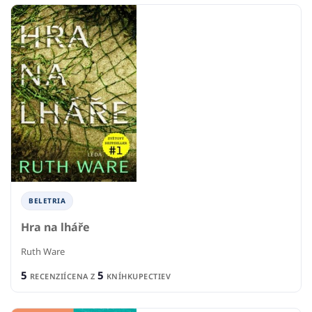
BELETRIA
Hra na lháře
Ruth Ware
5
5
RECENZIÍ
CENA Z
KNÍHKUPECTIEV