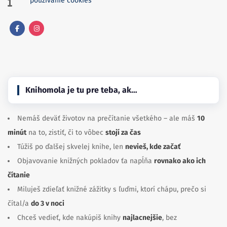
používanie cookies
Facebook
Instagram
Knihomola je tu pre teba, ak…
Nemáš deväť životov na prečítanie všetkého – ale máš
10
minút
na to, zistiť, či to vôbec
stojí za čas
Túžiš po ďalšej skvelej knihe, len
nevieš, kde začať
Objavovanie knižných pokladov ťa napĺňa
rovnako ako ich
čítanie
Miluješ zdieľať knižné zážitky s ľuďmi, ktorí chápu, prečo si
čítal/a
do 3 v noci
Chceš vedieť, kde nakúpiš knihy
najlacnejšie
, bez