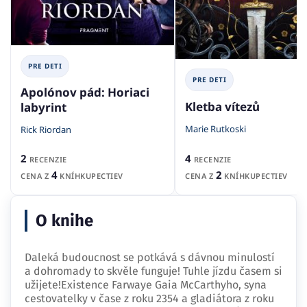
PRE DETI
PRE DETI
Apolónov pád: Horiaci
Kletba vítezů
labyrint
Marie Rutkoski
Rick Riordan
4
2
RECENZIE
RECENZIE
2
4
CENA Z
KNÍHKUPECTIEV
CENA Z
KNÍHKUPECTIEV
O knihe
Daleká budoucnost se potkává s dávnou minulostí
a dohromady to skvěle funguje! Tuhle jízdu časem si
užijete!Existence Farwaye Gaia McCarthyho, syna
cestovatelky v čase z roku 2354 a gladiátora z roku