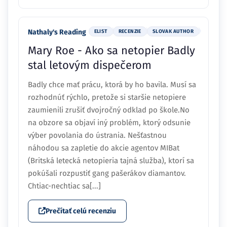
Nathaly's Reading
ELIST
RECENZIE
SLOVAK AUTHOR
Mary Roe - Ako sa netopier Badly
stal letovým dispečerom
Badly chce mať prácu, ktorá by ho bavila. Musí sa
rozhodnúť rýchlo, pretože si staršie netopiere
zaumienili zrušiť dvojročný odklad po škole.No
na obzore sa objaví iný problém, ktorý odsunie
výber povolania do ústrania. Nešťastnou
náhodou sa zapletie do akcie agentov MIBat
(Britská letecká netopieria tajná služba), ktorí sa
pokúšali rozpustiť gang pašerákov diamantov.
Chtiac-nechtiac sa[...]
Prečítať celú recenziu