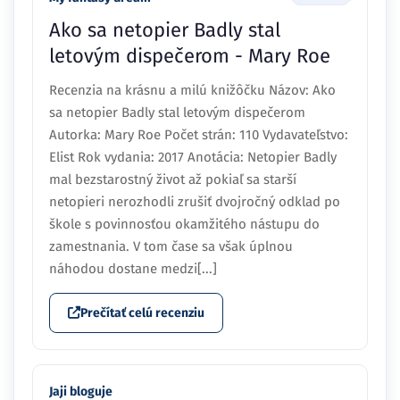
Ako sa netopier Badly stal
letovým dispečerom - Mary Roe
Recenzia na krásnu a milú knižôčku Názov: Ako
sa netopier Badly stal letovým dispečerom
Autorka: Mary Roe Počet strán: 110 Vydavateľstvo:
Elist Rok vydania: 2017 Anotácia: Netopier Badly
mal bezstarostný život až pokiaľ sa starší
netopieri nerozhodli zrušiť dvojročný odklad po
škole s povinnosťou okamžitého nástupu do
zamestnania. V tom čase sa však úplnou
náhodou dostane medzi[...]
Prečítať celú recenziu
Jaji bloguje