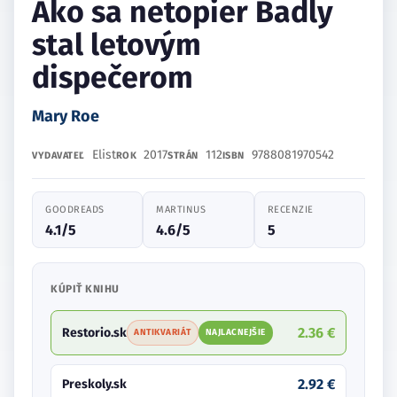
Ako sa netopier Badly
stal letovým
dispečerom
Mary Roe
Elist
2017
112
9788081970542
VYDAVATEĽ
ROK
STRÁN
ISBN
GOODREADS
MARTINUS
RECENZIE
4.1/5
4.6/5
5
KÚPIŤ KNIHU
2.36 €
Restorio.sk
ANTIKVARIÁT
NAJLACNEJŠIE
2.92 €
Preskoly.sk