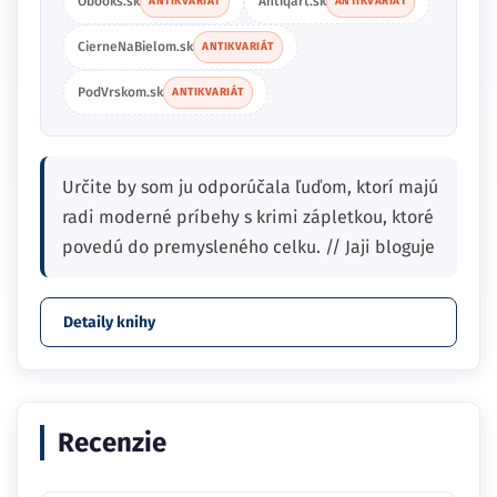
Obooks.sk
Antiqart.sk
ANTIKVARIÁT
ANTIKVARIÁT
CierneNaBielom.sk
ANTIKVARIÁT
PodVrskom.sk
ANTIKVARIÁT
Určite by som ju odporúčala ľuďom, ktorí majú
radi moderné príbehy s krimi zápletkou, ktoré
povedú do premysleného celku. // Jaji bloguje
Detaily knihy
Recenzie