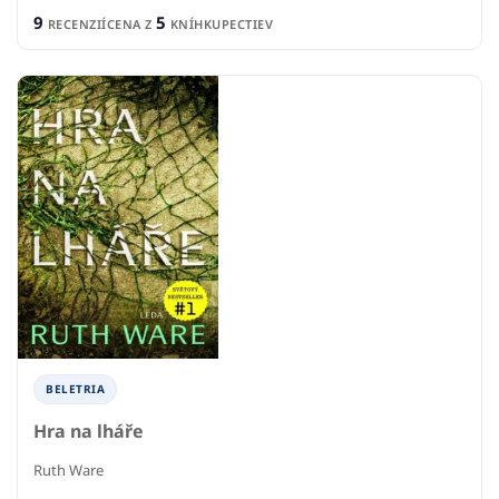
9
5
RECENZIÍ
CENA Z
KNÍHKUPECTIEV
BELETRIA
Hra na lháře
Ruth Ware