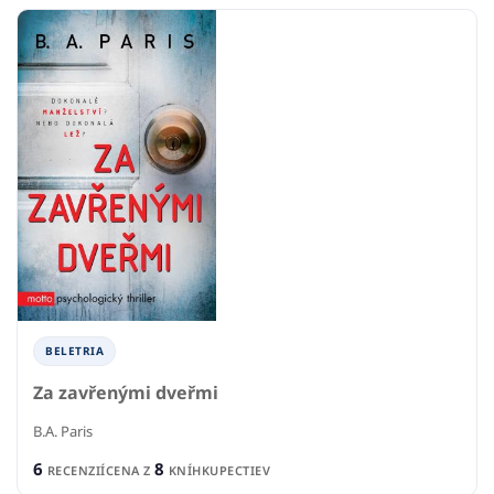
BELETRIA
Za zavřenými dveřmi
B.A. Paris
6
8
RECENZIÍ
CENA Z
KNÍHKUPECTIEV