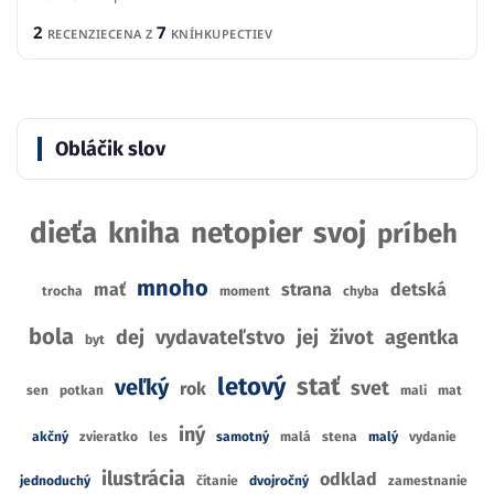
2
7
RECENZIE
CENA Z
KNÍHKUPECTIEV
Obláčik slov
dieťa
kniha
netopier
svoj
príbeh
mnoho
mať
strana
detská
trocha
moment
chyba
bola
dej
vydavateľstvo
jej
život
agentka
byt
letový
stať
veľký
svet
rok
sen
potkan
mali
mat
iný
akčný
zvieratko
les
samotný
malá
stena
malý
vydanie
ilustrácia
odklad
jednoduchý
čítanie
dvojročný
zamestnanie