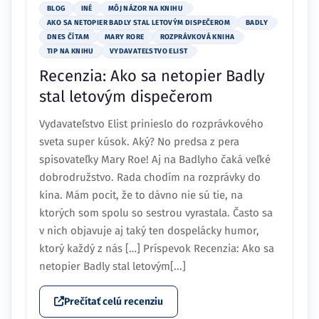
BLOG
INÉ
MÔJ NÁZOR NA KNIHU
AKO SA NETOPIER BADLY STAL LETOVÝM DISPEČEROM
BADLY
DNES ČÍTAM
MARY RORE
ROZPRÁVKOVÁ KNIHA
TIP NA KNIHU
VYDAVATEĽSTVO ELIST
Recenzia: Ako sa netopier Badly
stal letovým dispečerom
Vydavateľstvo Elist prinieslo do rozprávkového
sveta super kúsok. Aký? No predsa z pera
spisovateľky Mary Roe! Aj na Badlyho čaká veľké
dobrodružstvo. Rada chodím na rozprávky do
kina. Mám pocit, že to dávno nie sú tie, na
ktorých som spolu so sestrou vyrastala. Často sa
v nich objavuje aj taký ten dospelácky humor,
ktorý každý z nás […] Príspevok Recenzia: Ako sa
netopier Badly stal letovým[...]
Prečítať celú recenziu