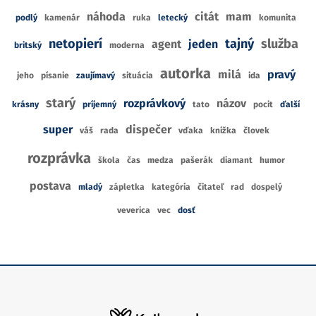
náhoda
citát
mam
podlý
kamenár
ruka
letecký
komunita
netopierí
tajný
služba
agent
jeden
britský
moderna
autorka
milá
pravý
jeho
písanie
zaujímavý
situácia
ida
starý
rozprávkový
názov
krásny
príjemný
tato
pocit
ďalší
super
dispečer
váš
rada
vďaka
knižka
človek
rozprávka
škola
čas
medza
pašerák
diamant
humor
postava
mladý
zápletka
kategória
čitateľ
rad
dospelý
veverica
vec
dosť