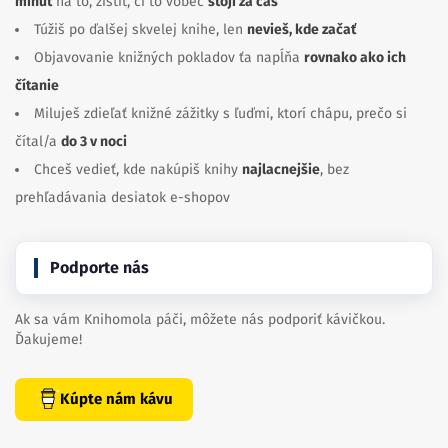
minút
na to, zistiť, či to vôbec
stojí za čas
Túžiš po ďalšej skvelej knihe, len
nevieš, kde začať
Objavovanie knižných pokladov ťa napĺňa
rovnako ako ich
čítanie
Miluješ zdieľať knižné zážitky s ľuďmi, ktorí chápu, prečo si
čítal/a
do 3 v noci
Chceš vedieť, kde nakúpiš knihy
najlacnejšie
, bez
prehľadávania desiatok e-shopov
Podporte nás
Ak sa vám Knihomola páči, môžete nás podporiť kávičkou.
Ďakujeme!
Kúpte nám kávu