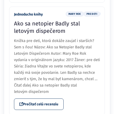
Jednoducho knihy
MARY ROE
PRE DETI
Ako sa netopier Badly stal
letovým dispečerom
Knižka pre deti, ktorá dokáže zaujať i starších?
Sem s ňou! Názov: Ako sa Netopier Badly stal
Letovým Dispečerom Autor: Mary Roe Rok
vydania v originálnom jazyku: 2017 Žáner: pre deti
Séria: žiadna Vitajte vo svete netopierov, kde
každý má svoje povolanie. Len Badly sa nechce
zmieriť s tým, že by mal byť kamenárom, chcel …
Čítať ďalej Ako sa netopier Badly stal
letovým dispečerom
Prečítať celú recenziu