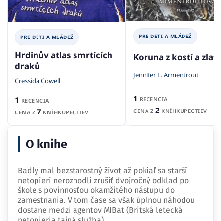
PRE DETI A MLÁDEŽ
PRE DETI A MLÁDEŽ
Hrdinův atlas smrtících
Koruna z kostí a zlat
draků
Jennifer L. Armentrout
Cressida Cowell
1
1
RECENCIA
RECENCIA
2
7
CENA Z
KNÍHKUPECTIEV
CENA Z
KNÍHKUPECTIEV
O knihe
Badly mal bezstarostný život až pokiaľ sa starší
netopieri nerozhodli zrušiť dvojročný odklad po
škole s povinnosťou okamžitého nástupu do
zamestnania. V tom čase sa však úplnou náhodou
dostane medzi agentov MIBat (Britská letecká
netopieria tajná služba),…
...