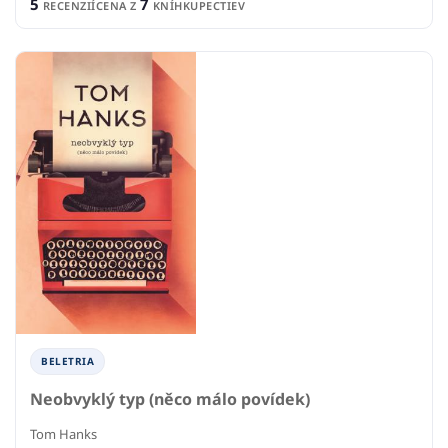
5
7
RECENZIÍ
CENA Z
KNÍHKUPECTIEV
BELETRIA
Neobvyklý typ (něco málo povídek)
Tom Hanks