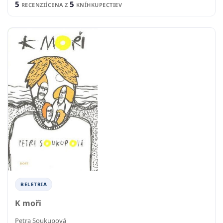
5
5
RECENZIÍ
CENA Z
KNÍHKUPECTIEV
BELETRIA
K moři
Petra Soukupová