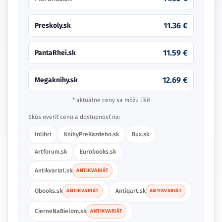
11.36 €
Preskoly.sk
11.59 €
PantaRhei.sk
12.69 €
Megaknihy.sk
* aktuálne ceny sa môžu líšiť
Skús overiť cenu a dostupnosť na:
Inlibri
KnihyPreKazdeho.sk
Bux.sk
Artforum.sk
Eurobooks.sk
Antikvariat.sk
ANTIKVARIÁT
Obooks.sk
Antiqart.sk
ANTIKVARIÁT
ANTIKVARIÁT
CierneNaBielom.sk
ANTIKVARIÁT