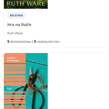
BELETRIA
Hra na lháře
Ruth Ware
5
5
RECENZIÍ
CENA Z
KNÍHKUPECTIEV