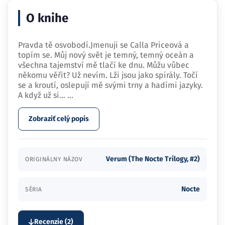
O knihe
Pravda tě osvobodí.Jmenuji se Calla Priceová a
topím se. Můj nový svět je temný, temný oceán a
všechna tajemství mě tlačí ke dnu. Můžu vůbec
někomu věřit? Už nevím. Lži jsou jako spirály. Točí
se a kroutí, oslepují mě svými trny a hadími jazyky.
A když už si…
...
Zobraziť celý popis
Verum (The Nocte Trilogy, #2)
ORIGINÁLNY NÁZOV
Nocte
SÉRIA
Recenzie (2)