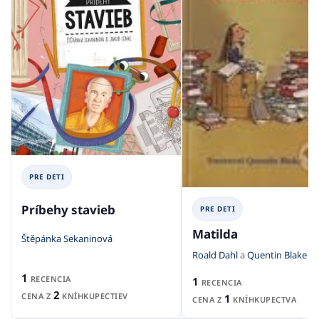
PRE DETI
Príbehy stavieb
PRE DETI
Matilda
Štěpánka Sekaninová
Roald Dahl
a
Quentin Blake
1
RECENCIA
1
RECENCIA
2
CENA Z
KNÍHKUPECTIEV
1
CENA Z
KNÍHKUPECTVA