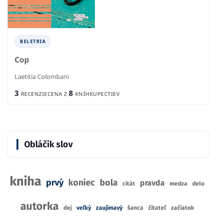
BELETRIA
Cop
Laetitia Colombani
3
8
RECENZIE
CENA Z
KNÍHKUPECTIEV
Obláčik slov
kniha
prvý
koniec
bola
pravda
citát
medza
delo
autorka
dej
veľký
zaujímavý
šanca
čitateľ
začiatok