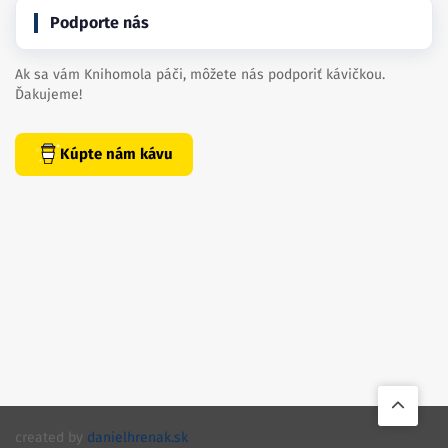
Podporte nás
Ak sa vám Knihomola páči, môžete nás podporiť kávičkou.
Ďakujeme!
Kúpte nám kávu
created by
danielhrenak.sk
Späť