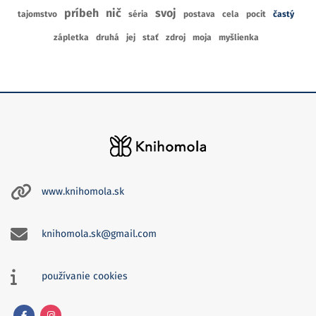
príbeh
nič
svoj
tajomstvo
séria
postava
cela
pocit
častý
zápletka
druhá
jej
stať
zdroj
moja
myšlienka
www.knihomola.sk
knihomola.sk@gmail.com
používanie cookies