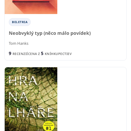
BELETRIA
Neobvyklý typ (něco málo povídek)
Tom Hanks
9
5
RECENZIÍ
CENA Z
KNÍHKUPECTIEV