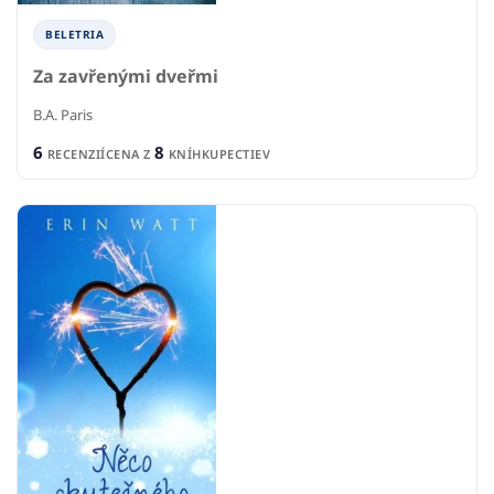
BELETRIA
Za zavřenými dveřmi
B.A. Paris
6
8
RECENZIÍ
CENA Z
KNÍHKUPECTIEV