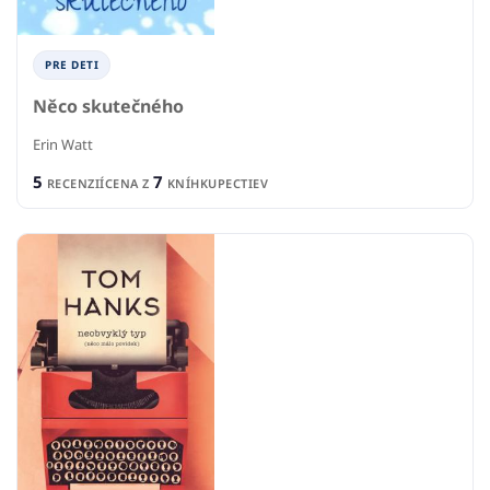
PRE DETI
Něco skutečného
Erin Watt
5
7
RECENZIÍ
CENA Z
KNÍHKUPECTIEV