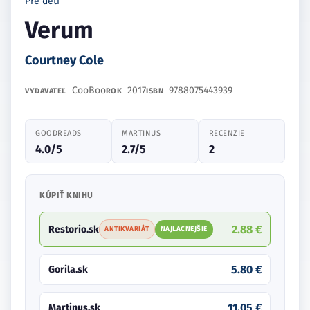
Pre deti
Verum
Courtney Cole
CooBoo
2017
9788075443939
VYDAVATEĽ
ROK
ISBN
GOODREADS
MARTINUS
RECENZIE
4.0/5
2.7/5
2
KÚPIŤ KNIHU
2.88 €
Restorio.sk
ANTIKVARIÁT
NAJLACNEJŠIE
5.80 €
Gorila.sk
11.05 €
Martinus.sk