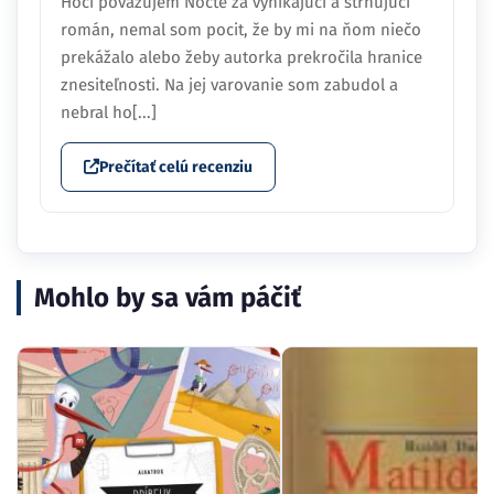
Hoci považujem Nocte za vynikajúci a strhujúci
román, nemal som pocit, že by mi na ňom niečo
prekážalo alebo žeby autorka prekročila hranice
znesiteľnosti. Na jej varovanie som zabudol a
nebral ho[...]
Prečítať celú recenziu
Mohlo by sa vám páčiť