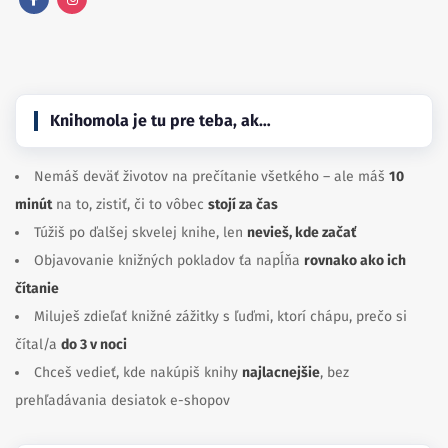
Facebook
Instagram
Knihomola je tu pre teba, ak…
Nemáš deväť životov na prečítanie všetkého – ale máš
10
minút
na to, zistiť, či to vôbec
stojí za čas
Túžiš po ďalšej skvelej knihe, len
nevieš, kde začať
Objavovanie knižných pokladov ťa napĺňa
rovnako ako ich
čítanie
Miluješ zdieľať knižné zážitky s ľuďmi, ktorí chápu, prečo si
čítal/a
do 3 v noci
Chceš vedieť, kde nakúpiš knihy
najlacnejšie
, bez
prehľadávania desiatok e-shopov