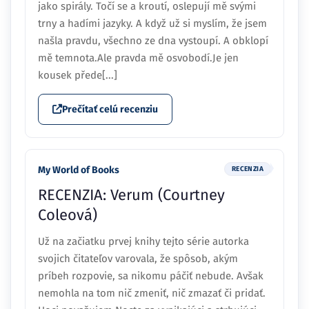
jako spirály. Točí se a kroutí, oslepují mě svými
trny a hadími jazyky. A když už si myslím, že jsem
našla pravdu, všechno ze dna vystoupí. A obklopí
mě temnota.Ale pravda mě osvobodí.Je jen
kousek přede[...]
Prečítať celú recenziu
My World of Books
RECENZIA
RECENZIA: Verum (Courtney
Coleová)
Už na začiatku prvej knihy tejto série autorka
svojich čitateľov varovala, že spôsob, akým
príbeh rozpovie, sa nikomu páčiť nebude. Avšak
nemohla na tom nič zmeniť, nič zmazať či pridať.