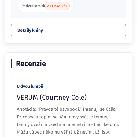
PodVrskom.sk
ANTIKVARIÁT
Detaily knihy
Recenzie
U dvou lumpů
VERUM (Courtney Cole)
Anotácia: "Pravda tě osvobodí." Jmenuji se Calla
Priceová a topím se. Můj nový svět je temný,
temný oceán a všechna tajemství mě tlačí ke dnu.
Můžu vůbec někomu věřit? Už nevím. Lži jsou