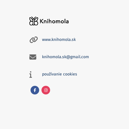
www.knihomola.sk
knihomola.sk@gmail.com
používanie cookies
Facebook
Instagram