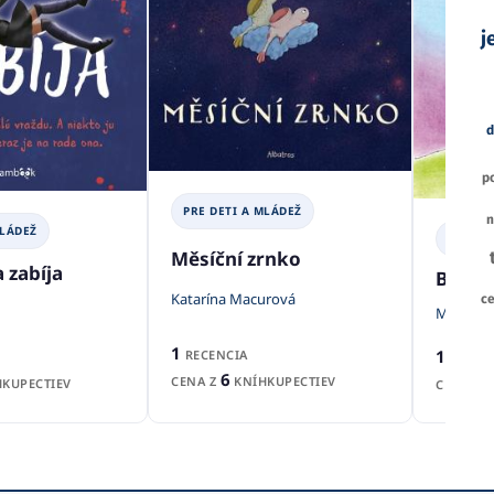
j
d
p
PRE DETI A MLÁDEŽ
n
MLÁDEŽ
PRE DE
Měsíční zrnko
 zabíja
Bež, D
Katarína Macurová
c
Marta Fa
1
1
RECENCIA
RECEN
6
CENA Z
KNÍHKUPECTIEV
KUPECTIEV
CENA Z