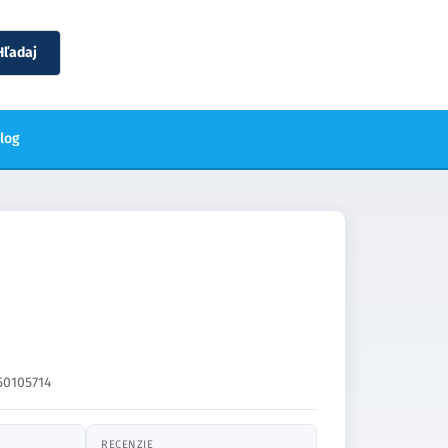
Hľadaj
blog
50105714
RECENZIE