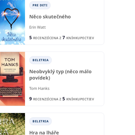
PRE DETI
Něco skutečného
Erin Watt
5
7
RECENZIÍ
CENA Z
KNÍHKUPECTIEV
BELETRIA
Neobvyklý typ (něco málo
povídek)
Tom Hanks
9
5
RECENZIÍ
CENA Z
KNÍHKUPECTIEV
BELETRIA
Hra na lháře