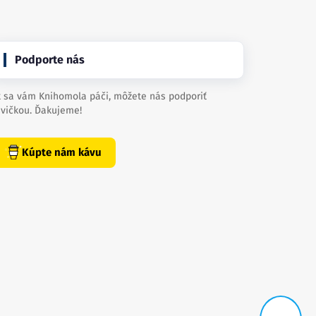
Podporte nás
 sa vám Knihomola páči, môžete nás podporiť
vičkou. Ďakujeme!
Kúpte nám kávu