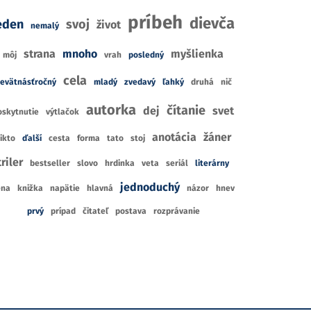
príbeh
dievča
eden
svoj
život
nemalý
strana
mnoho
myšlienka
môj
vrah
posledný
cela
evätnásťročný
mladý
zvedavý
ľahký
druhá
nič
autorka
čítanie
dej
svet
oskytnutie
výtlačok
anotácia
žáner
ikto
ďalší
cesta
forma
tato
stoj
P
TI A MLÁDEŽ
PRE DETI A MLÁDEŽ
triler
bestseller
slovo
hrdinka
veta
seriál
literárny
De
robček, bež
Cruel Beauty
jednoduchý
ena
knižka
napätie
hlavná
názor
hnev
Mar
rtelová
Rosamund Hodge
prvý
prípad
čitateľ
postava
rozprávanie
1
7
R
CIA
RECENZIÍ
9
1
CE
KNÍHKUPECTIEV
CENA Z
KNÍHKUPECTVA