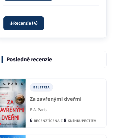
Recenzie (4)
Posledné recenzie
BELETRIA
Za zavřenými dveřmi
B.A. Paris
6
8
RECENZIÍ
CENA Z
KNÍHKUPECTIEV