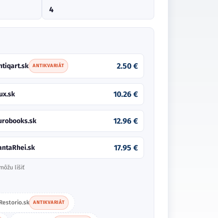
4
2.50 €
ntiqart.sk
ANTIKVARIÁT
10.26 €
ux.sk
12.96 €
urobooks.sk
17.95 €
antaRhei.sk
môžu líšiť
Restorio.sk
ANTIKVARIÁT