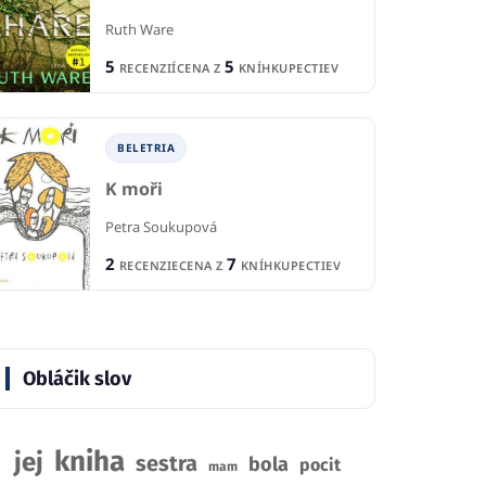
Ruth Ware
5
5
RECENZIÍ
CENA Z
KNÍHKUPECTIEV
BELETRIA
K moři
Petra Soukupová
2
7
RECENZIE
CENA Z
KNÍHKUPECTIEV
Obláčik slov
kniha
jej
sestra
bola
pocit
mam