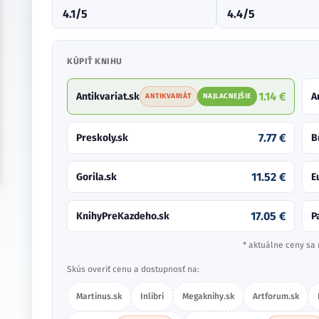
4.1/5
4.4/5
KÚPIŤ KNIHU
1.14 €
Antikvariat.sk
A
ANTIKVARIÁT
NAJLACNEJŠIE
7.77 €
Preskoly.sk
B
11.52 €
Gorila.sk
E
17.05 €
KnihyPreKazdeho.sk
P
* aktuálne ceny sa 
Skús overiť cenu a dostupnosť na:
Martinus.sk
Inlibri
Megaknihy.sk
Artforum.sk