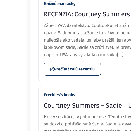
Knižné maniačky
RECENZIA: Courtney Summers 
Žáner: YAVydavateľstvo: CooBooPočet strán:
názov: SadieAnotácia:Sadie to v živote nema
najlepšie ako vedela, len aby prežili, len ab
jablkovom sade, Sadie sa zrúti svet. Je pre
naprieč USA, aby vyskladala mozaiku[...]
Prečítať celú recenziu
Freckles's books
Courtney Summers – Sadie | U
Holky se ztrácejí v jednom kuse. Těmito sl
se dozví o pohřešované Sadie. Sadie je deva