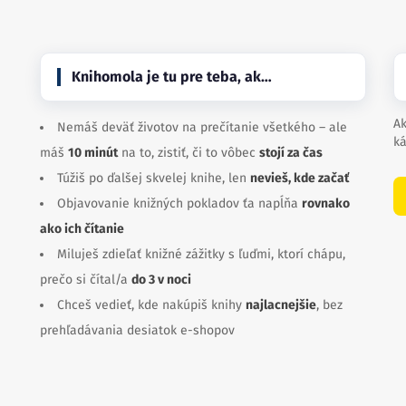
Knihomola je tu pre teba, ak…
Ak
Nemáš deväť životov na prečítanie všetkého – ale
ká
máš
10 minút
na to, zistiť, či to vôbec
stojí za čas
Túžiš po ďalšej skvelej knihe, len
nevieš, kde začať
Objavovanie knižných pokladov ťa napĺňa
rovnako
ako ich čítanie
Miluješ zdieľať knižné zážitky s ľuďmi, ktorí chápu,
prečo si čítal/a
do 3 v noci
Chceš vedieť, kde nakúpiš knihy
najlacnejšie
, bez
prehľadávania desiatok e-shopov