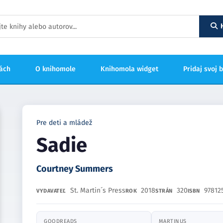
hách
O knihomole
Knihomola widget
Pridaj svoj 
Pre deti a mládež
Sadie
Courtney Summers
St. Martin´s Press
2018
320
97812
VYDAVATEĽ
ROK
STRÁN
ISBN
GOODREADS
MARTINUS