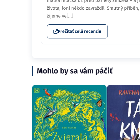
matka feťačka už před pár lety zmizela – a je
života, loni někdo zavraždil. Smutný příběh, 
žijeme ve[...]
Prečítať celú recenziu
Mohlo by sa vám páčiť