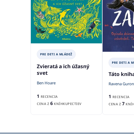
PRE DETI A MLÁDEŽ
PRE DETI A 
Zvieratá a ich úžasný
svet
Táto kniha
Ben Hoare
Ravena Guron
1
1
RECENCIA
RECENCIA
6
7
CENA Z
KNÍHKUPECTIEV
CENA Z
KNÍH