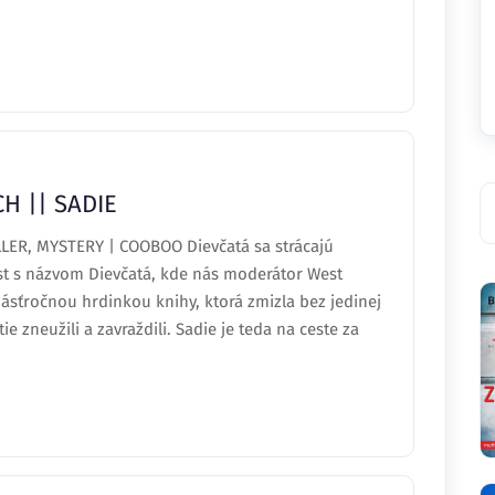
H || SADIE
ER, MYSTERY | COOBOO Dievčatá sa strácajú
ast s názvom Dievčatá, kde nás moderátor West
sťročnou hrdinkou knihy, ktorá zmizla bez jedinej
ie zneužili a zavraždili. Sadie je teda na ceste za