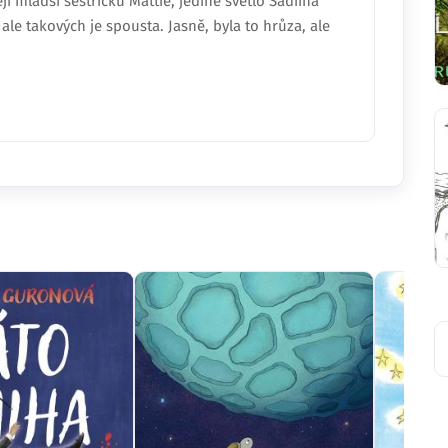
jí mladší sestřičku Mattie, jediné světlo Sadiina
ale takových je spousta. Jasně, byla to hrůza, ale