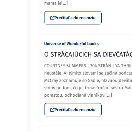
mama je[...]
Prečítať celú recenziu
Universe of Wonderful books
O STRÁCAJÚCICH SA DIEVČATÁC
COURTNEY SUMMERS | 304 STRÁN | YA THRILL
neustále. Aj týmito slovami sa začína podc
McCray zoznamuje so Sadie, hlavnou devätná
stopy po tom, čo jej trinásťročnú sestru Matt
pomstou, odhodlaná vinníkovi[...]
Prečítať celú recenziu