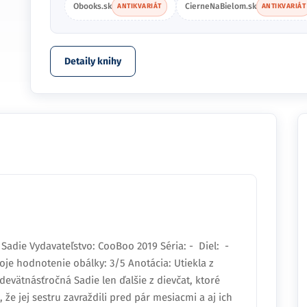
Obooks.sk
CierneNaBielom.sk
ANTIKVARIÁT
ANTIKVARIÁT
Detaily knihy
Sadie Vydavateľstvo: CooBoo 2019 Séria: - Diel: -
oje hodnotenie obálky: 3/5 Anotácia: Utiekla z
evätnásťročná Sadie len ďalšie z dievčat, ktoré
 že jej sestru zavraždili pred pár mesiacmi a aj ich