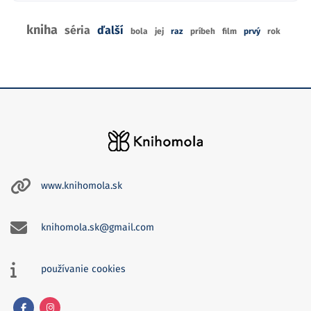
kniha
séria
ďalší
bola
jej
raz
príbeh
film
prvý
rok
www.knihomola.sk
knihomola.sk@gmail.com
používanie cookies