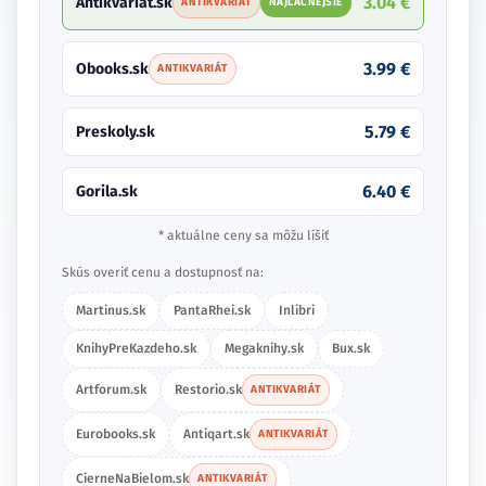
3.04 €
Antikvariat.sk
ANTIKVARIÁT
NAJLACNEJŠIE
3.99 €
Obooks.sk
ANTIKVARIÁT
5.79 €
Preskoly.sk
6.40 €
Gorila.sk
* aktuálne ceny sa môžu líšiť
Skús overiť cenu a dostupnosť na:
Martinus.sk
PantaRhei.sk
Inlibri
KnihyPreKazdeho.sk
Megaknihy.sk
Bux.sk
Artforum.sk
Restorio.sk
ANTIKVARIÁT
Eurobooks.sk
Antiqart.sk
ANTIKVARIÁT
CierneNaBielom.sk
ANTIKVARIÁT