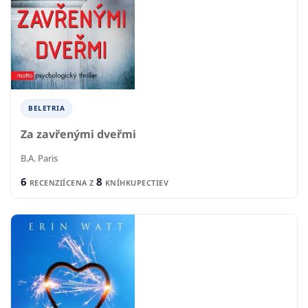
BELETRIA
Za zavřenými dveřmi
B.A. Paris
6
8
RECENZIÍ
CENA Z
KNÍHKUPECTIEV