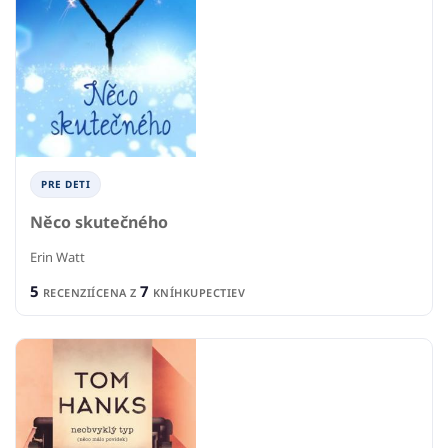
PRE DETI
Něco skutečného
Erin Watt
5
7
RECENZIÍ
CENA Z
KNÍHKUPECTIEV