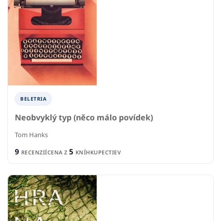
BELETRIA
Neobvyklý typ (něco málo povídek)
Tom Hanks
9
5
RECENZIÍ
CENA Z
KNÍHKUPECTIEV