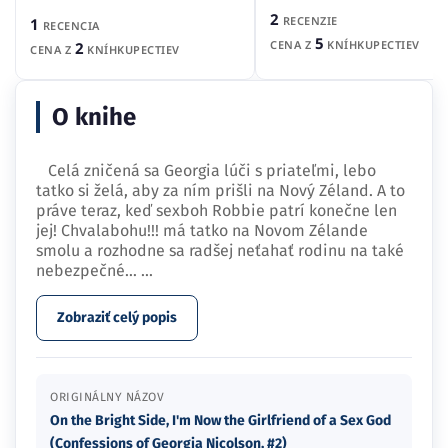
2
RECENZIE
1
RECENCIA
5
CENA Z
KNÍHKUPECTIEV
2
CENA Z
KNÍHKUPECTIEV
O knihe
Celá zničená sa Georgia lúči s priateľmi, lebo
tatko si želá, aby za ním prišli na Nový Zéland. A to
práve teraz, keď sexboh Robbie patrí konečne len
jej! Chvalabohu!!! má tatko na Novom Zélande
smolu a rozhodne sa radšej neťahať rodinu na také
nebezpečné…
...
Zobraziť celý popis
ORIGINÁLNY NÁZOV
On the Bright Side, I'm Now the Girlfriend of a Sex God
(Confessions of Georgia Nicolson, #2)