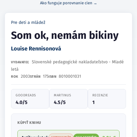
Ako funguje porovnanie cien →
Pre deti a mládež
Som ok, nemám bikiny
Louise Rennisonová
Slovenské pedagogické nakladateľstvo - Mladé
VYDAVATEĽ
letá
2003
175
8010001031
ROK
STRÁN
ISBN
GOODREADS
MARTINUS
RECENZIE
4.0/5
4.5/5
1
KÚPIŤ KNIHU