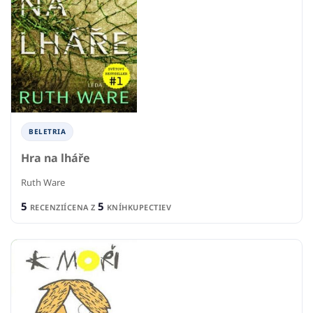
BELETRIA
Hra na lháře
Ruth Ware
5
5
RECENZIÍ
CENA Z
KNÍHKUPECTIEV