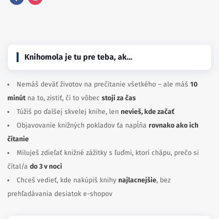
Facebook
Instagram
Knihomola je tu pre teba, ak…
Nemáš deväť životov na prečítanie všetkého – ale máš
10
minút
na to, zistiť, či to vôbec
stojí za čas
Túžiš po ďalšej skvelej knihe, len
nevieš, kde začať
Objavovanie knižných pokladov ťa napĺňa
rovnako ako ich
čítanie
Miluješ zdieľať knižné zážitky s ľuďmi, ktorí chápu, prečo si
čítal/a
do 3 v noci
Chceš vedieť, kde nakúpiš knihy
najlacnejšie
, bez
prehľadávania desiatok e-shopov