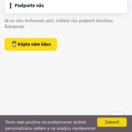
Podporte nás
Ak sa vám Knihomola páči, môžete nás podporiť kávičkou.
Ďakujeme!
Kúpte nám kávu
Tento web používa na poskytovanie služieb,
Zatvoriť
created by
danielhrenak.sk
personalizáciu reklám a na analýzu návštevnosti
Späť
📨