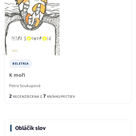
BELETRIA
K moři
Petra Soukupová
2
7
RECENZIE
CENA Z
KNÍHKUPECTIEV
Obláčik slov