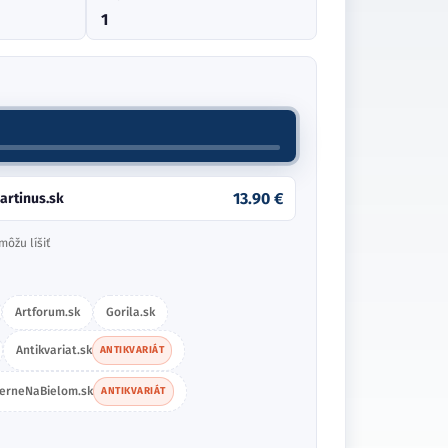
1
13.90 €
artinus.sk
môžu líšiť
Artforum.sk
Gorila.sk
Antikvariat.sk
ANTIKVARIÁT
ierneNaBielom.sk
ANTIKVARIÁT