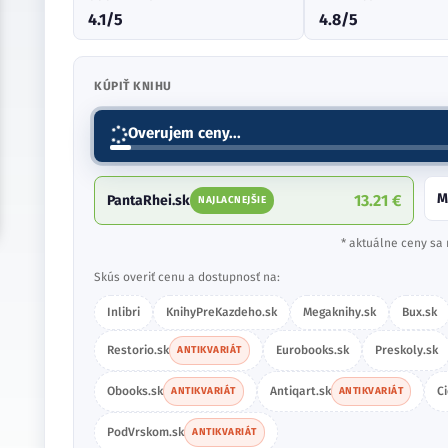
4.1/5
4.8/5
KÚPIŤ KNIHU
Overujem ceny...
M
13.21 €
PantaRhei.sk
NAJLACNEJŠIE
* aktuálne ceny sa 
Skús overiť cenu a dostupnosť na:
Inlibri
KnihyPreKazdeho.sk
Megaknihy.sk
Bux.sk
Restorio.sk
Eurobooks.sk
Preskoly.sk
ANTIKVARIÁT
Obooks.sk
Antiqart.sk
C
ANTIKVARIÁT
ANTIKVARIÁT
PodVrskom.sk
ANTIKVARIÁT