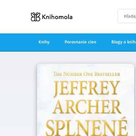
Knihy
Porovnanie cien
Blogy o kni