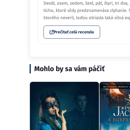
Deväť, osem, sedem, šesť, päť, štyri, tri dva, 
ticho, ktoré vždy predznamenáva zlyhanie. S
ktorého neveril, loďou otriasla taká silná ex
Prečítať celú recenziu
Mohlo by sa vám páčiť