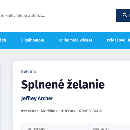
hách
O knihomole
Knihomola widget
Pridaj svoj 
Beletria
Splnené želanie
Jeffrey Archer
Motýľ
2016
9788081641121
VYDAVATEĽ
ROK
ISBN
GOODREADS
MARTINUS