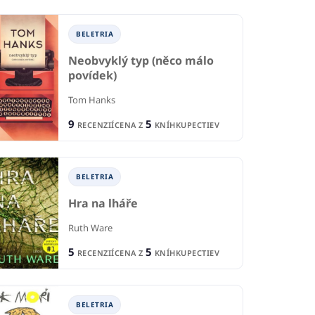
BELETRIA
Neobvyklý typ (něco málo
povídek)
Tom Hanks
9
5
RECENZIÍ
CENA Z
KNÍHKUPECTIEV
BELETRIA
Hra na lháře
Ruth Ware
5
5
RECENZIÍ
CENA Z
KNÍHKUPECTIEV
BELETRIA