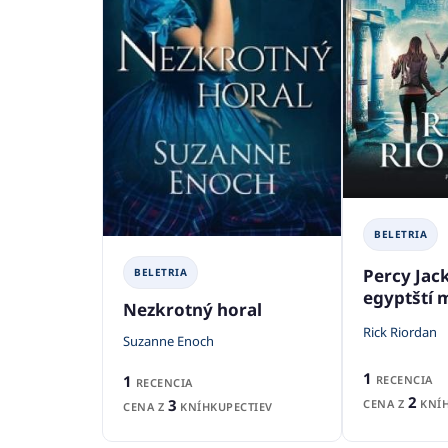
BELETRIA
Percy Jac
BELETRIA
egyptští
Nezkrotný horal
Rick Riordan
Suzanne Enoch
1
1
RECENCIA
RECENCIA
2
3
CENA Z
KNÍH
CENA Z
KNÍHKUPECTIEV