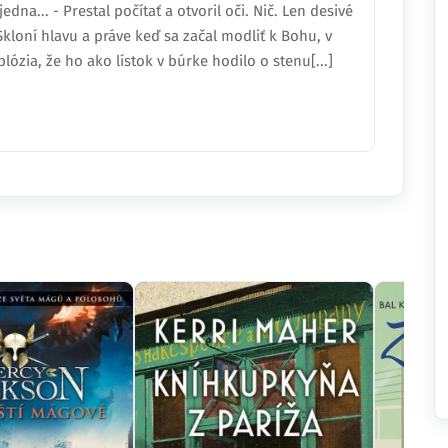
jedna... - Prestal počítať a otvoril oči. Nič. Len desivé
kloní hlavu a práve keď sa začal modliť k Bohu, v
plózia, že ho ako lístok v búrke hodilo o stenu[...]