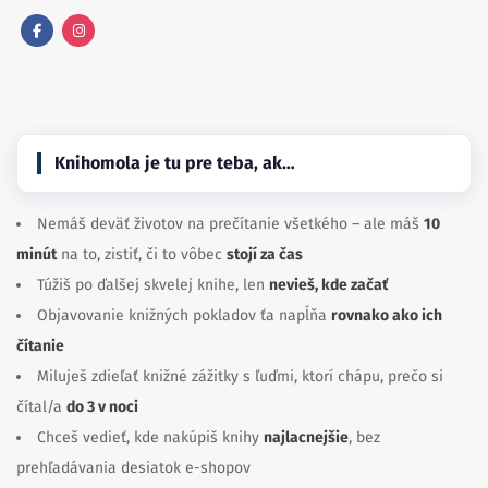
Facebook
Instagram
Knihomola je tu pre teba, ak…
Nemáš deväť životov na prečítanie všetkého – ale máš
10
minút
na to, zistiť, či to vôbec
stojí za čas
Túžiš po ďalšej skvelej knihe, len
nevieš, kde začať
Objavovanie knižných pokladov ťa napĺňa
rovnako ako ich
čítanie
Miluješ zdieľať knižné zážitky s ľuďmi, ktorí chápu, prečo si
čítal/a
do 3 v noci
Chceš vedieť, kde nakúpiš knihy
najlacnejšie
, bez
prehľadávania desiatok e-shopov