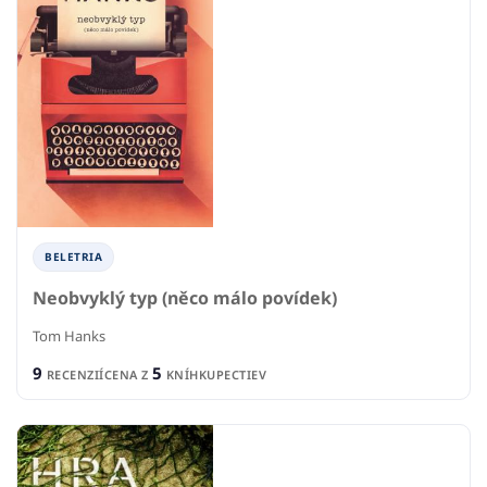
BELETRIA
Neobvyklý typ (něco málo povídek)
Tom Hanks
9
5
RECENZIÍ
CENA Z
KNÍHKUPECTIEV