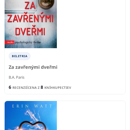
BELETRIA
Za zavřenými dveřmi
B.A. Paris
6
8
RECENZIÍ
CENA Z
KNÍHKUPECTIEV