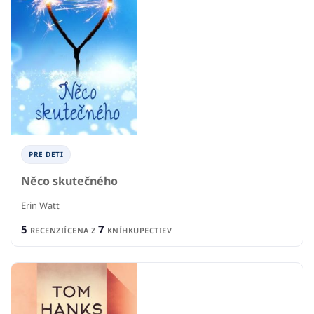
PRE DETI
Něco skutečného
Erin Watt
5
7
RECENZIÍ
CENA Z
KNÍHKUPECTIEV