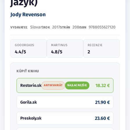
jazyk)
Jody Revenson
Slovart
2017
208
9788055627120
VYDAVATEĽ
ROK
STRÁN
ISBN
GOODREADS
MARTINUS
RECENZIE
4.4/5
4.8/5
2
KÚPIŤ KNIHU
18.32 €
Restorio.sk
ANTIKVARIÁT
NAJLACNEJŠIE
21.90 €
Gorila.sk
23.60 €
Preskoly.sk