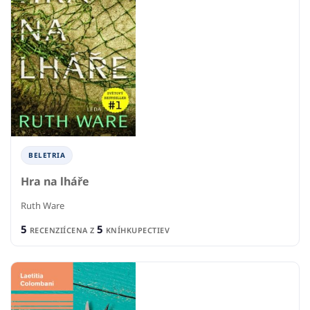
BELETRIA
Hra na lháře
Ruth Ware
5
5
RECENZIÍ
CENA Z
KNÍHKUPECTIEV