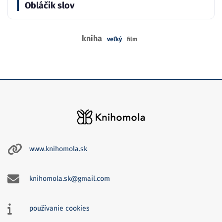
Obláčik slov
kniha
veľký
film
www.knihomola.sk
knihomola.sk@gmail.com
používanie cookies