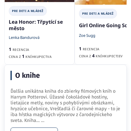
PRE DETI A MLÁDEŽ
PRE DETI A MLÁDEŽ
Lea Honor: Třpytící se
Girl Online Going Sol
město
Zoe Sugg
Lenka Bandurová
1
1
RECENCIA
RECENCIA
4
1
CENA Z
KNÍHKUPECTIEV
CENA Z
KNÍHKUPECTVA
O knihe
Ďalšia unikátna kniha do zbierky filmových kníh o
Harrym Potterovi. Úžasné čokoládové hostiny,
lietajúce metly, noviny s pohyblivými obrázkami,
hryzúce učebnice, Vrešťadlá či čarovné mapy - to je
iba hŕstka magických výtvorov z čarodejníckeho
sveta. Kniha…
...