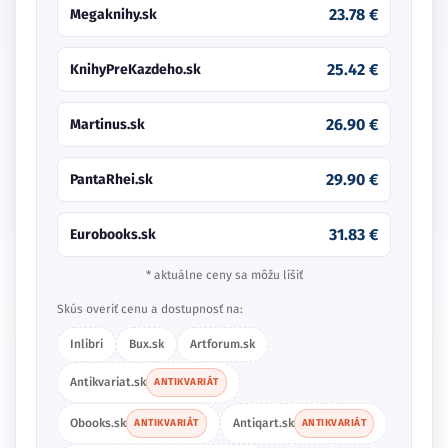
23.78 €
Megaknihy.sk
25.42 €
KnihyPreKazdeho.sk
26.90 €
Martinus.sk
29.90 €
PantaRhei.sk
31.83 €
Eurobooks.sk
* aktuálne ceny sa môžu líšiť
Skús overiť cenu a dostupnosť na:
Inlibri
Bux.sk
Artforum.sk
Antikvariat.sk
ANTIKVARIÁT
Obooks.sk
Antiqart.sk
ANTIKVARIÁT
ANTIKVARIÁT