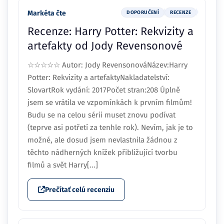
Markéta čte
DOPORUČENÍ
RECENZE
Recenze: Harry Potter: Rekvizity a
artefakty od Jody Revensonové
☆☆☆☆☆ Autor: Jody RevensonováNázev:Harry
Potter: Rekvizity a artefaktyNakladatelství:
SlovartRok vydání: 2017Počet stran:208 Úplně
jsem se vrátila ve vzpomínkách k prvním filmům!
Budu se na celou sérii muset znovu podívat
(teprve asi potřetí za tenhle rok). Nevím, jak je to
možné, ale dosud jsem nevlastnila žádnou z
těchto nádherných knížek přibližující tvorbu
filmů a svět Harry[...]
Prečítať celú recenziu