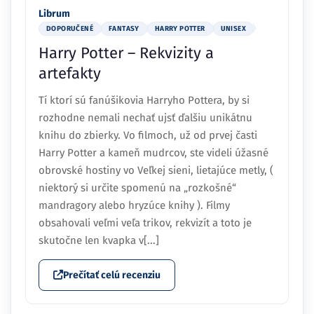
Librum
DOPORUČENÉ
FANTASY
HARRY POTTER
UNISEX
Harry Potter – Rekvizity a
artefakty
Tí ktorí sú fanúšikovia Harryho Pottera, by si
rozhodne nemali nechať ujsť ďalšiu unikátnu
knihu do zbierky. Vo filmoch, už od prvej časti
Harry Potter a kameň mudrcov, ste videli úžasné
obrovské hostiny vo Veľkej sieni, lietajúce metly, (
niektorý si určite spomenú na „rozkošné“
mandragory alebo hryzúce knihy ). Filmy
obsahovali veľmi veľa trikov, rekvizít a toto je
skutočne len kvapka v[...]
Prečítať celú recenziu