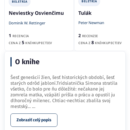
BELETRIA
BELETRIA
Tulák
Neviestky Osvienčimu
Peter Newman
Dominik W. Rettinger
2
1
RECENZIE
RECENCIA
8
5
CENA Z
KNÍHKUPECTIEV
CENA Z
KNÍHKUPECTIEV
O knihe
Šesť generácií žien, šesť historických období, šesť
starých odrôd jabloní.Tridsiatnička Simona stratila
všetko, čo bolo pre ňu dôležité: nečakane jej
zomrela matka, vzápätí prišla o prácu a opustil ju
dlhoročný milenec. Chtiac-nechtiac zbalila svoj
mestský…
...
Zobraziť celý popis