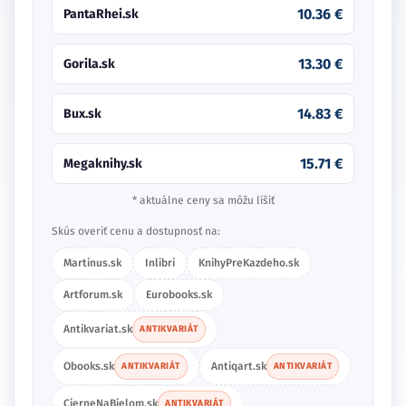
10.36 €
PantaRhei.sk
13.30 €
Gorila.sk
14.83 €
Bux.sk
15.71 €
Megaknihy.sk
* aktuálne ceny sa môžu líšiť
Skús overiť cenu a dostupnosť na:
Martinus.sk
Inlibri
KnihyPreKazdeho.sk
Artforum.sk
Eurobooks.sk
Antikvariat.sk
ANTIKVARIÁT
Obooks.sk
Antiqart.sk
ANTIKVARIÁT
ANTIKVARIÁT
CierneNaBielom.sk
ANTIKVARIÁT