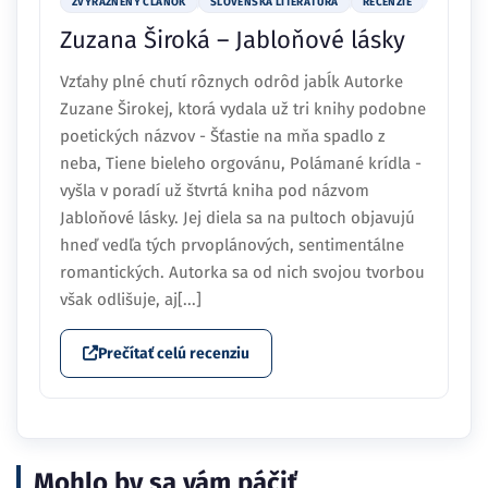
ZVÝRAZNENÝ ČLÁNOK
SLOVENSKÁ LITERATÚRA
RECENZIE
Zuzana Široká – Jabloňové lásky
Vzťahy plné chutí rôznych odrôd jabĺk Autorke
Zuzane Širokej, ktorá vydala už tri knihy podobne
poetických názvov - Šťastie na mňa spadlo z
neba, Tiene bieleho orgovánu, Polámané krídla -
vyšla v poradí už štvrtá kniha pod názvom
Jabloňové lásky. Jej diela sa na pultoch objavujú
hneď vedľa tých prvoplánových, sentimentálne
romantických. Autorka sa od nich svojou tvorbou
však odlišuje, aj[...]
Prečítať celú recenziu
Mohlo by sa vám páčiť