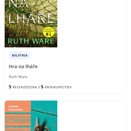
BELETRIA
Hra na lháře
Ruth Ware
5
5
RECENZIÍ
CENA Z
KNÍHKUPECTIEV