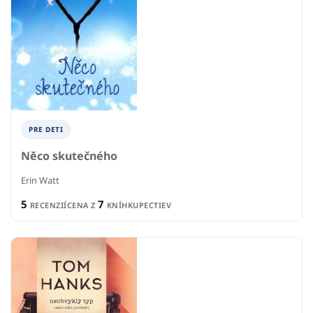
PRE DETI
Něco skutečného
Erin Watt
5
7
RECENZIÍ
CENA Z
KNÍHKUPECTIEV