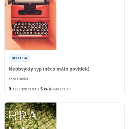
BELETRIA
Neobvyklý typ (něco málo povídek)
Tom Hanks
9
5
RECENZIÍ
CENA Z
KNÍHKUPECTIEV