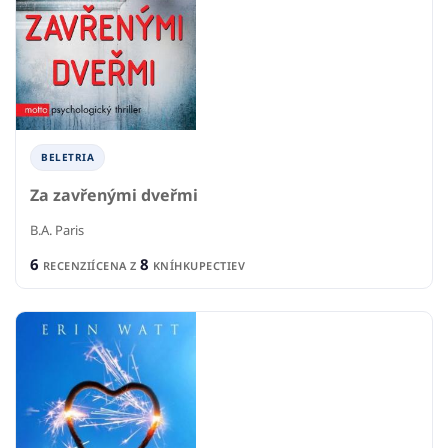
BELETRIA
Za zavřenými dveřmi
B.A. Paris
6
8
RECENZIÍ
CENA Z
KNÍHKUPECTIEV