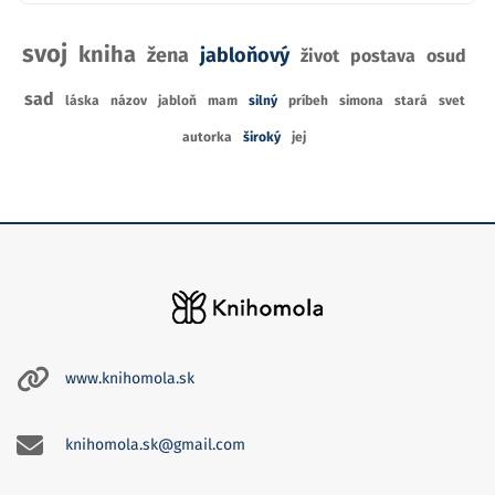
svoj
kniha
žena
jabloňový
život
postava
osud
sad
láska
názov
jabloň
mam
silný
príbeh
simona
stará
svet
autorka
široký
jej
www.knihomola.sk
knihomola.sk@gmail.com