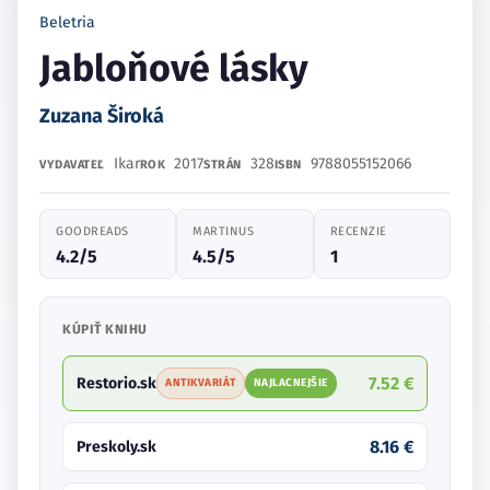
Beletria
Jabloňové lásky
Zuzana Široká
Ikar
2017
328
9788055152066
VYDAVATEĽ
ROK
STRÁN
ISBN
GOODREADS
MARTINUS
RECENZIE
4.2/5
4.5/5
1
KÚPIŤ KNIHU
7.52 €
Restorio.sk
ANTIKVARIÁT
NAJLACNEJŠIE
8.16 €
Preskoly.sk