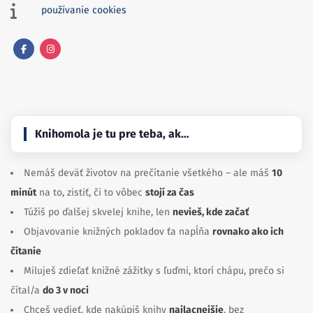
používanie cookies
Facebook
Instagram
Knihomola je tu pre teba, ak…
Nemáš deväť životov na prečítanie všetkého – ale máš
10
minút
na to, zistiť, či to vôbec
stojí za čas
Túžiš po ďalšej skvelej knihe, len
nevieš, kde začať
Objavovanie knižných pokladov ťa napĺňa
rovnako ako ich
čítanie
Miluješ zdieľať knižné zážitky s ľuďmi, ktorí chápu, prečo si
čítal/a
do 3 v noci
Chceš vedieť, kde nakúpiš knihy
najlacnejšie
, bez