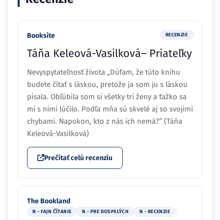
Booksite
RECENZIE
Táňa Keleová-Vasilková– Priateľky
Nevyspytateľnosť života „Dúfam, že túto knihu
budete čítať s láskou, pretože ja som ju s láskou
písala. Obľúbila som si všetky tri ženy a ťažko sa
mi s nimi lúčilo. Podľa mňa sú skvelé aj so svojimi
chybami. Napokon, kto z nás ich nemá?” (Táňa
Keleová-Vasilková)
Prečítať celú recenziu
The Bookland
N - FAJN ČÍTANIE
N - PRE DOSPELÝCH
N - RECENZIE