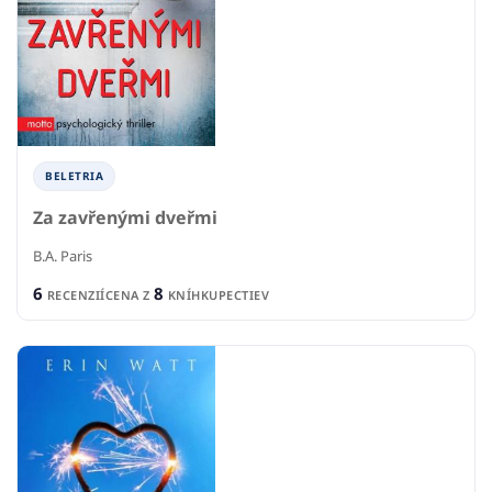
BELETRIA
Za zavřenými dveřmi
B.A. Paris
6
8
RECENZIÍ
CENA Z
KNÍHKUPECTIEV