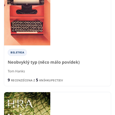
BELETRIA
Neobvyklý typ (něco málo povídek)
Tom Hanks
9
5
RECENZIÍ
CENA Z
KNÍHKUPECTIEV