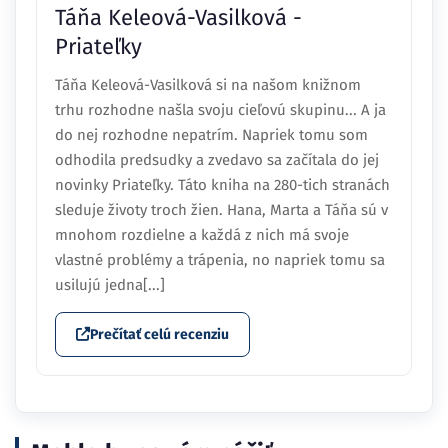
Táňa Keleová-Vasilková -
Priateľky
Táňa Keleová-Vasilková si na našom knižnom
trhu rozhodne našla svoju cieľovú skupinu... A ja
do nej rozhodne nepatrím. Napriek tomu som
odhodila predsudky a zvedavo sa začítala do jej
novinky Priateľky. Táto kniha na 280-tich stranách
sleduje životy troch žien. Hana, Marta a Táňa sú v
mnohom rozdielne a každá z nich má svoje
vlastné problémy a trápenia, no napriek tomu sa
usilujú jedna[...]
Prečítať celú recenziu