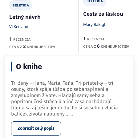
BELETRIA
BELETRIA
Cesta za láskou
Letný návrh
Mary Balogh
Vi Keeland
1
1
RECENCIA
RECENCIA
6
2
CENA Z
KNÍHKUPECTIEV
CENA Z
KNÍHKUPECTIEV
O knihe
Tri ženy – Hana, Marta, Táňa. Tri priateľky – tri
osudy, ktoré spája túžba po sebanaplnení a
zmysluplnom živote. Hľadajú samy seba a
popritom čosi strácajú a iné zasa nachádzajú,
trápia sa aj tešia, jednoducho si so sebou vláčia
balíček života naplnený…
...
Zobraziť celý popis