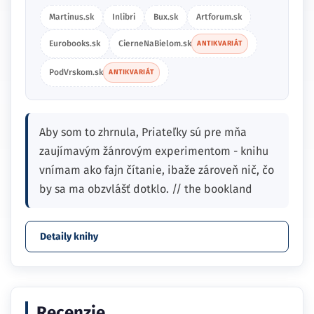
Martinus.sk
Inlibri
Bux.sk
Artforum.sk
Eurobooks.sk
CierneNaBielom.sk
ANTIKVARIÁT
PodVrskom.sk
ANTIKVARIÁT
Aby som to zhrnula, Priateľky sú pre mňa
zaujímavým žánrovým experimentom - knihu
vnímam ako fajn čítanie, ibaže zároveň nič, čo
by sa ma obzvlášť dotklo. // the bookland
Detaily knihy
Recenzie