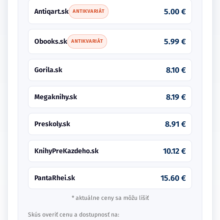
5.00 €
Antiqart.sk
ANTIKVARIÁT
5.99 €
Obooks.sk
ANTIKVARIÁT
8.10 €
Gorila.sk
8.19 €
Megaknihy.sk
8.91 €
Preskoly.sk
10.12 €
KnihyPreKazdeho.sk
15.60 €
PantaRhei.sk
* aktuálne ceny sa môžu líšiť
Skús overiť cenu a dostupnosť na: