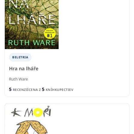
BELETRIA
Hra na lháře
Ruth Ware
5
5
RECENZIÍ
CENA Z
KNÍHKUPECTIEV