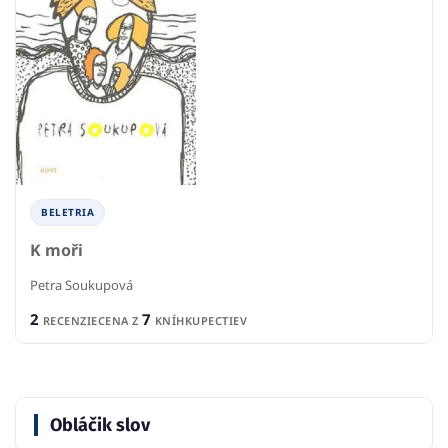
BELETRIA
K moři
Petra Soukupová
2
7
RECENZIE
CENA Z
KNÍHKUPECTIEV
Obláčik slov