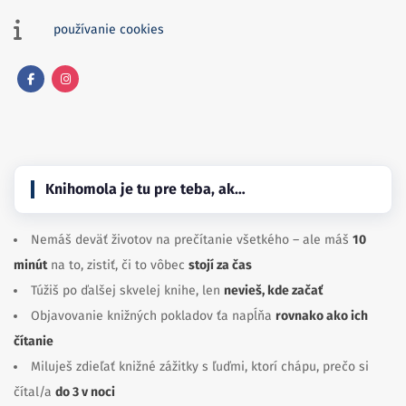
používanie cookies
Facebook
Instagram
Knihomola je tu pre teba, ak…
Nemáš deväť životov na prečítanie všetkého – ale máš
10
minút
na to, zistiť, či to vôbec
stojí za čas
Túžiš po ďalšej skvelej knihe, len
nevieš, kde začať
Objavovanie knižných pokladov ťa napĺňa
rovnako ako ich
čítanie
Miluješ zdieľať knižné zážitky s ľuďmi, ktorí chápu, prečo si
čítal/a
do 3 v noci