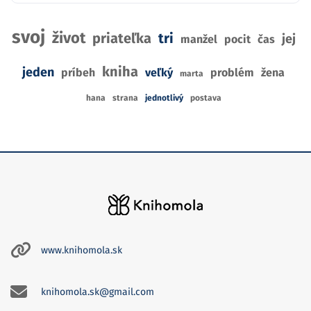
svoj
život
priateľka
tri
jej
manžel
pocit
čas
kniha
jeden
príbeh
veľký
problém
žena
marta
hana
strana
jednotlivý
postava
www.knihomola.sk
knihomola.sk@gmail.com