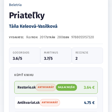
Beletria
Priateľky
Táňa Keleová-Vasilková
Ikar
2017
280
9788055157320
VYDAVATEĽ
ROK
STRÁN
ISBN
GOODREADS
MARTINUS
RECENZIE
3.6/5
3.7/5
2
KÚPIŤ KNIHU
3.64 €
Restorio.sk
ANTIKVARIÁT
NAJLACNEJŠIE
4.75 €
Antikvariat.sk
ANTIKVARIÁT