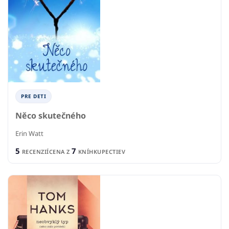
PRE DETI
Něco skutečného
Erin Watt
5
7
RECENZIÍ
CENA Z
KNÍHKUPECTIEV