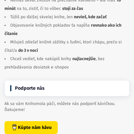
Nemáš deväť životov na prečítanie všetkého – ale máš
10
minút
na to, zistiť, či to vôbec
stojí za čas
Túžiš po ďalšej skvelej knihe, len
nevieš, kde začať
Objavovanie knižných pokladov ťa napĺňa
rovnako ako ich
čítanie
Miluješ zdieľať knižné zážitky s ľuďmi, ktorí chápu, prečo si
čítal/a
do 3 v noci
Chceš vedieť, kde nakúpiš knihy
najlacnejšie
, bez
prehľadávania desiatok e-shopov
Podporte nás
Ak sa vám Knihomola páči, môžete nás podporiť kávičkou.
Ďakujeme!
Kúpte nám kávu