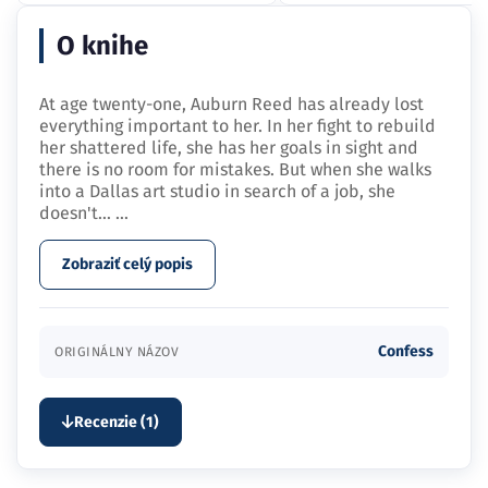
O knihe
At age twenty-one, Auburn Reed has already lost
everything important to her. In her fight to rebuild
her shattered life, she has her goals in sight and
there is no room for mistakes. But when she walks
into a Dallas art studio in search of a job, she
doesn't…
...
Zobraziť celý popis
Confess
ORIGINÁLNY NÁZOV
Recenzie (1)