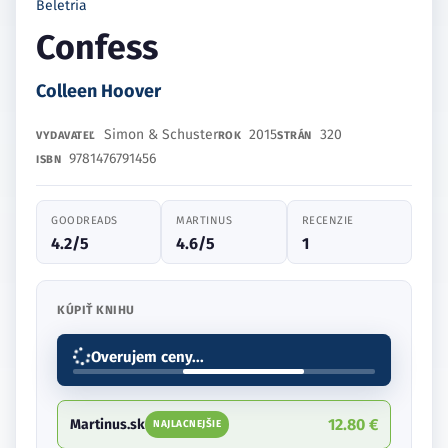
Beletria
Confess
Colleen Hoover
Simon & Schuster
2015
320
VYDAVATEĽ
ROK
STRÁN
9781476791456
ISBN
GOODREADS
MARTINUS
RECENZIE
4.2/5
4.6/5
1
KÚPIŤ KNIHU
Overujem ceny...
12.80 €
Martinus.sk
NAJLACNEJŠIE