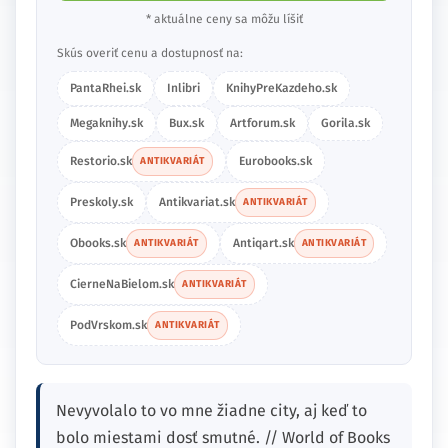
* aktuálne ceny sa môžu líšiť
Skús overiť cenu a dostupnosť na:
PantaRhei.sk
Inlibri
KnihyPreKazdeho.sk
Megaknihy.sk
Bux.sk
Artforum.sk
Gorila.sk
Restorio.sk
Eurobooks.sk
ANTIKVARIÁT
Preskoly.sk
Antikvariat.sk
ANTIKVARIÁT
Obooks.sk
Antiqart.sk
ANTIKVARIÁT
ANTIKVARIÁT
CierneNaBielom.sk
ANTIKVARIÁT
PodVrskom.sk
ANTIKVARIÁT
Nevyvolalo to vo mne žiadne city, aj keď to
bolo miestami dosť smutné. // World of Books