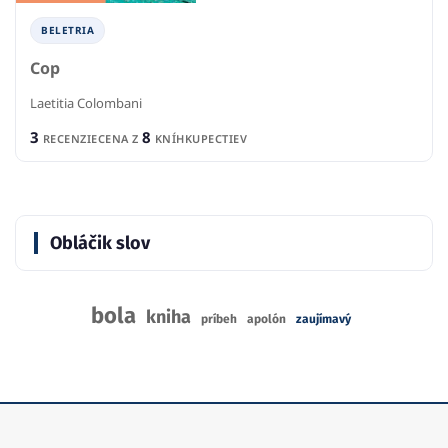
BELETRIA
Cop
Laetitia Colombani
3
8
RECENZIE
CENA Z
KNÍHKUPECTIEV
Obláčik slov
bola
kniha
príbeh
apolón
zaujímavý