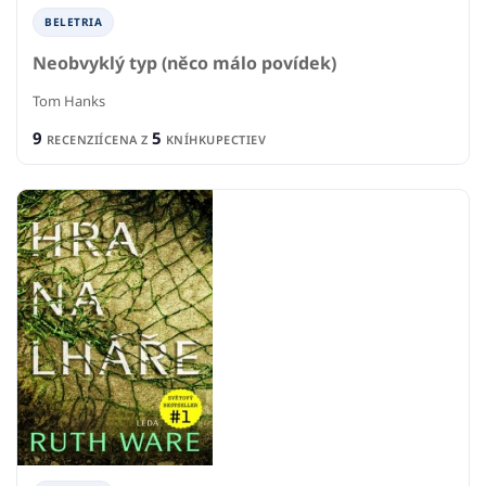
BELETRIA
Neobvyklý typ (něco málo povídek)
Tom Hanks
9
5
RECENZIÍ
CENA Z
KNÍHKUPECTIEV