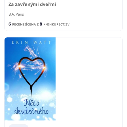
Za zavřenými dveřmi
B.A. Paris
6
8
RECENZIÍ
CENA Z
KNÍHKUPECTIEV