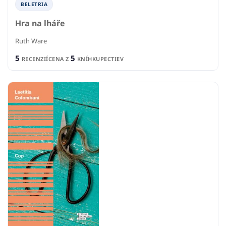
BELETRIA
Hra na lháře
Ruth Ware
5
5
RECENZIÍ
CENA Z
KNÍHKUPECTIEV