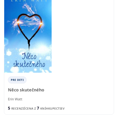
PRE DETI
Něco skutečného
Erin Watt
5
7
RECENZIÍ
CENA Z
KNÍHKUPECTIEV