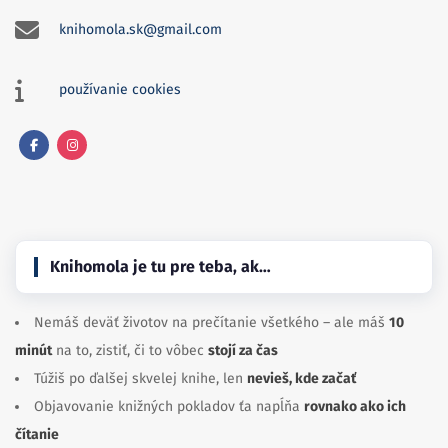
knihomola.sk@gmail.com
používanie cookies
Facebook
Instagram
Knihomola je tu pre teba, ak…
Nemáš deväť životov na prečítanie všetkého – ale máš
10
minút
na to, zistiť, či to vôbec
stojí za čas
Túžiš po ďalšej skvelej knihe, len
nevieš, kde začať
Objavovanie knižných pokladov ťa napĺňa
rovnako ako ich
čítanie