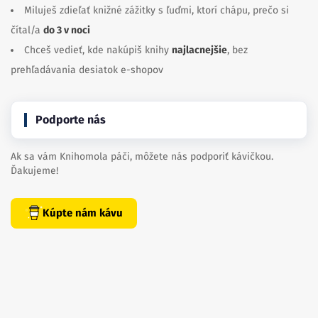
Miluješ zdieľať knižné zážitky s ľuďmi, ktorí chápu, prečo si
čítal/a
do 3 v noci
Chceš vedieť, kde nakúpiš knihy
najlacnejšie
, bez
prehľadávania desiatok e-shopov
Podporte nás
Ak sa vám Knihomola páči, môžete nás podporiť kávičkou.
Ďakujeme!
Kúpte nám kávu