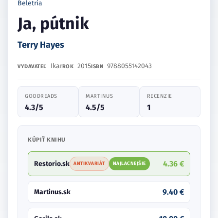
Beletria
Ja, pútnik
Terry Hayes
Ikar
2015
9788055142043
VYDAVATEĽ
ROK
ISBN
GOODREADS
MARTINUS
RECENZIE
4.3/5
4.5/5
1
KÚPIŤ KNIHU
4.36 €
Restorio.sk
ANTIKVARIÁT
NAJLACNEJŠIE
9.40 €
Martinus.sk