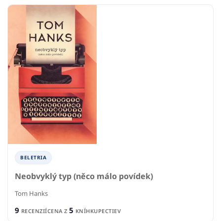
BELETRIA
Neobvyklý typ (něco málo povídek)
Tom Hanks
9
5
RECENZIÍ
CENA Z
KNÍHKUPECTIEV