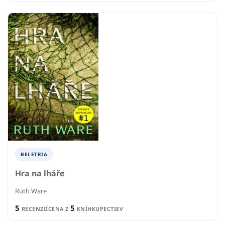
BELETRIA
Hra na lháře
Ruth Ware
5
5
RECENZIÍ
CENA Z
KNÍHKUPECTIEV