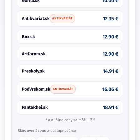
10.00 €
Gorila.sk
12.35 €
Antikvariat.sk
ANTIKVARIÁT
12.90 €
Bux.sk
12.90 €
Artforum.sk
14.91 €
Preskoly.sk
16.06 €
PodVrskom.sk
ANTIKVARIÁT
18.91 €
PantaRhei.sk
* aktuálne ceny sa môžu líšiť
Skús overiť cenu a dostupnosť na: