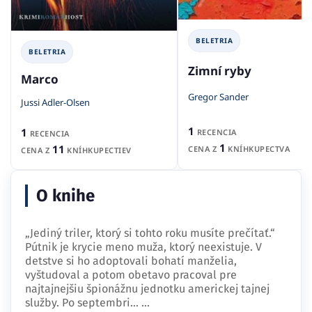
BELETRIA
BELETRIA
Zimní ryby
Marco
Gregor Sander
Jussi Adler-Olsen
1
1
RECENCIA
RECENCIA
1
11
CENA Z
KNÍHKUPECTVA
CENA Z
KNÍHKUPECTIEV
O knihe
„Jediný triler, ktorý si tohto roku musíte prečítať.“
Pútnik je krycie meno muža, ktorý neexistuje. V
detstve si ho adoptovali bohatí manželia,
vyštudoval a potom obetavo pracoval pre
najtajnejšiu špionážnu jednotku americkej tajnej
služby. Po septembri…
...