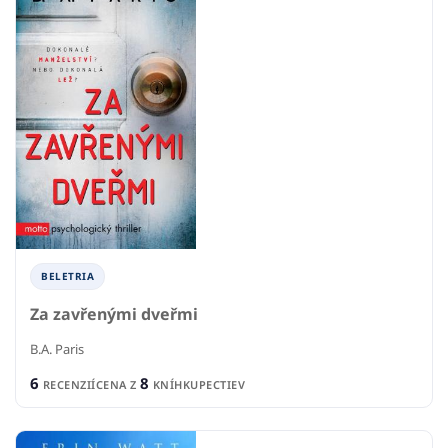
BELETRIA
Za zavřenými dveřmi
B.A. Paris
6
8
RECENZIÍ
CENA Z
KNÍHKUPECTIEV