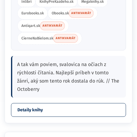
Inlibri
KnihyPreKazdeho.sk
Megaknihy.sk
Eurobooks.sk
Obooks.sk
ANTIKVARIÁT
Antiqart.sk
ANTIKVARIÁT
CierneNaBielom.sk
ANTIKVARIÁT
A tak vám poviem, svalovica na očiach z
rýchlosti čítania. Najlepší príbeh v tomto
žánri, aký som tento rok dostala do rúk. // The
Octoberry
Detaily knihy