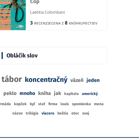
Cop
Laetitia Colombani
3
8
RECENZIE
CENA Z
KNÍHKUPECTIEV
Obláčik slov
tábor
koncentračný
väzeň
jeden
peklo
mnoho
kniha
jak
kapitola
americký
rmáda
kopček
byľ
stať
firma
louis
spomienka
mena
názov
trilógia
viacero
beštia
otec
svoj