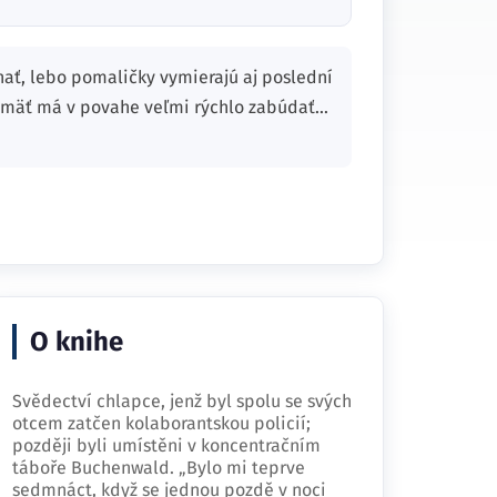
nať, lebo pomaličky vymierajú aj poslední
amäť má v povahe veľmi rýchlo zabúdať...
O knihe
Svědectví chlapce, jenž byl spolu se svých
otcem zatčen kolaborantskou policií;
později byli umístěni v koncentračním
táboře Buchenwald. „Bylo mi teprve
sedmnáct, když se jednou pozdě v noci