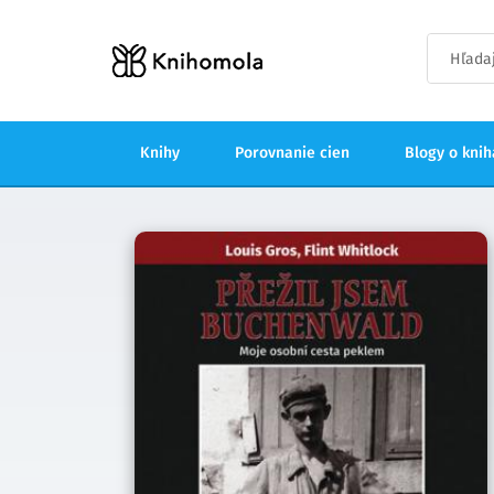
Knihy
Porovnanie cien
Blogy o kni