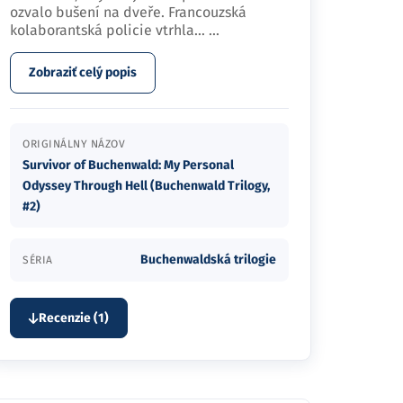
ozvalo bušení na dveře. Francouzská
kolaborantská policie vtrhla…
...
Zobraziť celý popis
ORIGINÁLNY NÁZOV
Survivor of Buchenwald: My Personal
Odyssey Through Hell (Buchenwald Trilogy,
#2)
Buchenwaldská trilogie
SÉRIA
Recenzie (1)