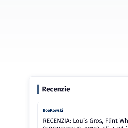
Recenzie
BooKowski
RECENZIA: Louis Gros, Flint W