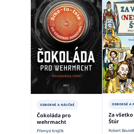
ODBORNÉ A 
ODBORNÉ A NÁUČNÉ
Za všetko
Čokoláda pro
Štúr
wehrmacht
Robert Beutel
Přemysl Krejčík