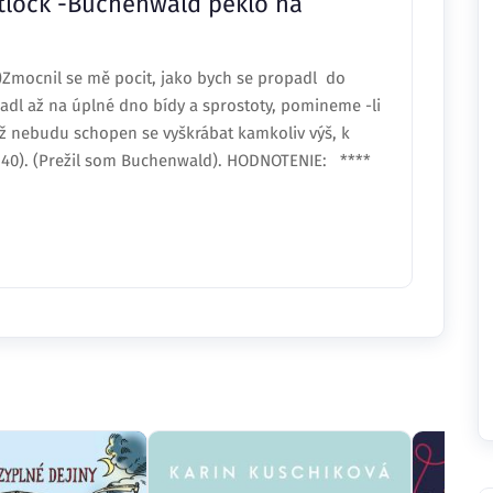
itlock -Buchenwald peklo na
mocnil se mě pocit, jako bych se propadl do
padl až na úplné dno bídy a sprostoty, pomineme -li
ž nebudu schopen se vyškrábat kamkoliv výš, k
s.40). (Prežil som Buchenwald). HODNOTENIE: ****