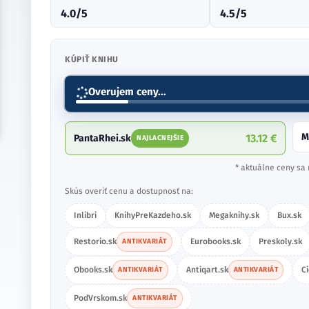
4.0/5
4.5/5
KÚPIŤ KNIHU
Overujem ceny...
M
13.12 €
PantaRhei.sk
NAJLACNEJŠIE
* aktuálne ceny sa 
Skús overiť cenu a dostupnosť na:
Inlibri
KnihyPreKazdeho.sk
Megaknihy.sk
Bux.sk
Restorio.sk
Eurobooks.sk
Preskoly.sk
ANTIKVARIÁT
Obooks.sk
Antiqart.sk
C
ANTIKVARIÁT
ANTIKVARIÁT
PodVrskom.sk
ANTIKVARIÁT