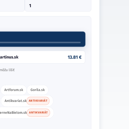
1
13.81 €
artinus.sk
môžu líšiť
Artforum.sk
Gorila.sk
Antikvariat.sk
ANTIKVARIÁT
ierneNaBielom.sk
ANTIKVARIÁT