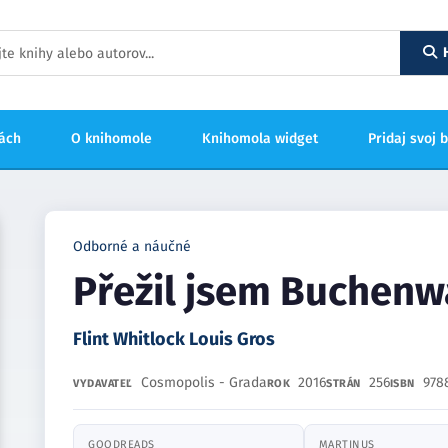
hách
O knihomole
Knihomola widget
Pridaj svoj 
Odborné a náučné
Přežil jsem Buchenw
Flint Whitlock Louis Gros
Cosmopolis - Grada
2016
256
978
VYDAVATEĽ
ROK
STRÁN
ISBN
GOODREADS
MARTINUS