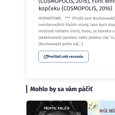
(COSMOPOLIS, 2016), Flint Wh
kopčeku (COSMOPOLIS, 2016)
HODNOTENIE: *** (Prežil som Buchenwald)Z
neiniternejších hlubin nicoty. Jako bych do
možnosť náhleho úmrtí, bodu, ze kterého u
jakékmukoliv jasnému nebo jistému cíly." (
(Buchenwald peklo na[...]
Prečítať celú recenziu
Mohlo by sa vám páčiť