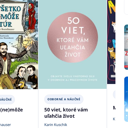
ODBOR
ODBORNÉ A NÁUČNÉ
NÁUČNÉ
Mačky 
50 viet, ktoré vám
 (ne)môže
uľahčia život
Kimberli
Karin Kuschik
hauser