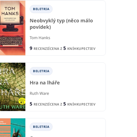
1
2
CIA
RECENCIA
R
BELETRIA
1
7
KNÍHKUPECTVA
CENA Z
KNÍHKUPECTIEV
CE
Neobvyklý typ (něco málo
povídek)
Tom Hanks
9
5
RECENZIÍ
CENA Z
KNÍHKUPECTIEV
BELETRIA
Hra na lháře
Ruth Ware
5
5
RECENZIÍ
CENA Z
KNÍHKUPECTIEV
BELETRIA