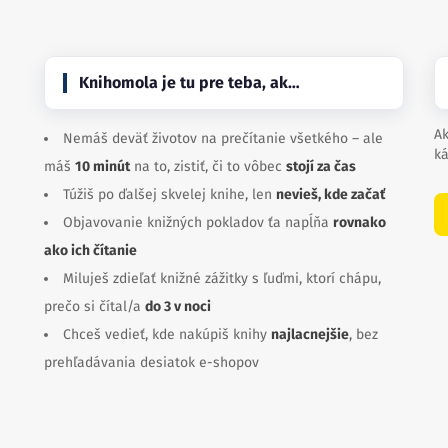
Knihomola je tu pre teba, ak…
Ak
Nemáš deväť životov na prečítanie všetkého – ale
ká
máš
10 minút
na to, zistiť, či to vôbec
stojí za čas
Túžiš po ďalšej skvelej knihe, len
nevieš, kde začať
Objavovanie knižných pokladov ťa napĺňa
rovnako
ako ich čítanie
Miluješ zdieľať knižné zážitky s ľuďmi, ktorí chápu,
prečo si čítal/a
do 3 v noci
Chceš vedieť, kde nakúpiš knihy
najlacnejšie
, bez
prehľadávania desiatok e-shopov