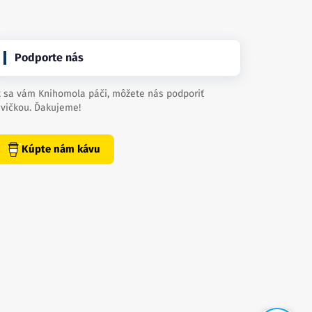
Podporte nás
 sa vám Knihomola páči, môžete nás podporiť
vičkou. Ďakujeme!
Kúpte nám kávu