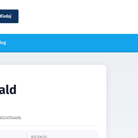
Hľadaj
blog
ald
8024754406
RECENZIE