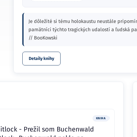
Je dôležité si tému holokaustu neustále pripomí
pamätníci týchto tragických udalostí a ľudská p
// BooKowski
Detaily knihy
KNIHA
hitlock - Prežil som Buchenwald