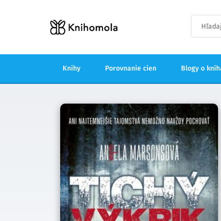
Knihy
Porovnanie cien
Blogy o kni