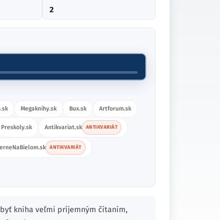
2
.sk
Megaknihy.sk
Bux.sk
Artforum.sk
Preskoly.sk
Antikvariat.sk
ANTIKVARIÁT
ierneNaBielom.sk
ANTIKVARIÁT
byť kniha veľmi príjemným čítaním,