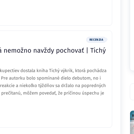
RECENZIA
vá nemožno navždy pochovať | Tichý
upectiev dostala kniha Tichý výkrik, ktorá pochádza
. Pre autorku bolo spomínané dielo debutom, no i
e reakcie a niekoľko týždňov sa držalo na popredných
 prečítanú, môžem povedať, že príčinou úspechu je