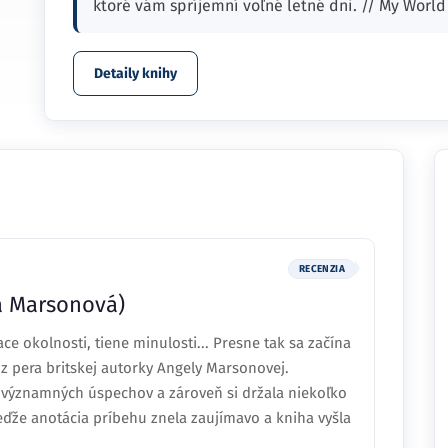
ktoré vám spríjemní voľné letné dni. // My World
Detaily knihy
RECENZIA
la Marsonová)
ce okolnosti, tiene minulosti... Presne tak sa začína
 z pera britskej autorky Angely Marsonovej.
významných úspechov a zároveň si držala niekoľko
ďže anotácia príbehu znela zaujímavo a kniha vyšla