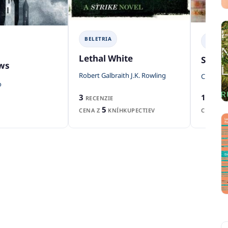
BELETRIA
BELETR
Lethal White
Son of
ows
Robert Galbraith J.K. Rowling
C.D. Pay
o
3
1
RECENZIE
RECEN
5
CENA Z
KNÍHKUPECTIEV
CENA Z