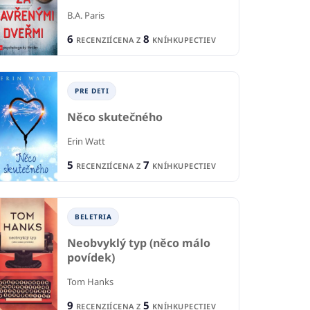
B.A. Paris
6
8
RECENZIÍ
CENA Z
KNÍHKUPECTIEV
PRE DETI
Něco skutečného
Erin Watt
5
7
RECENZIÍ
CENA Z
KNÍHKUPECTIEV
BELETRIA
Neobvyklý typ (něco málo
povídek)
Tom Hanks
9
5
RECENZIÍ
CENA Z
KNÍHKUPECTIEV