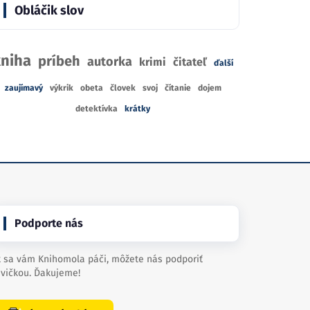
Obláčik slov
kniha
príbeh
autorka
krimi
čitateľ
ďalší
zaujímavý
výkrik
obeta
človek
svoj
čítanie
dojem
detektívka
krátky
Podporte nás
 sa vám Knihomola páči, môžete nás podporiť
vičkou. Ďakujeme!