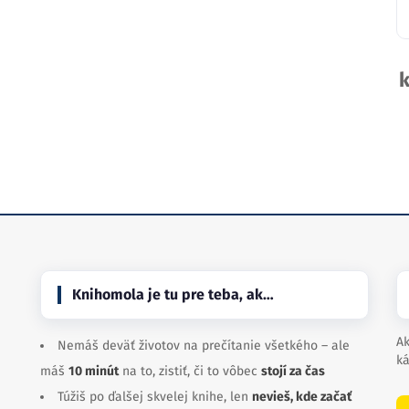
Knihomola je tu pre teba, ak…
Ak
Nemáš deväť životov na prečítanie všetkého – ale
ká
máš
10 minút
na to, zistiť, či to vôbec
stojí za čas
Túžiš po ďalšej skvelej knihe, len
nevieš, kde začať