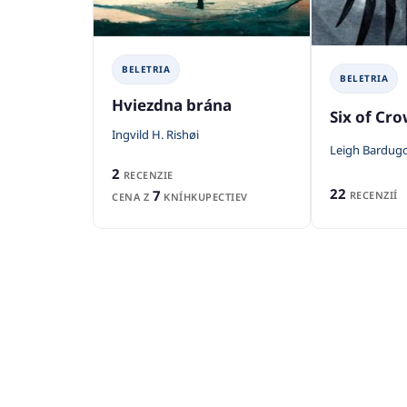
BELETRIA
BELETRIA
Hviezdna brána
Six of Cr
Ingvild H. Rishøi
Leigh Bardug
2
RECENZIE
22
7
RECENZIÍ
CENA Z
KNÍHKUPECTIEV