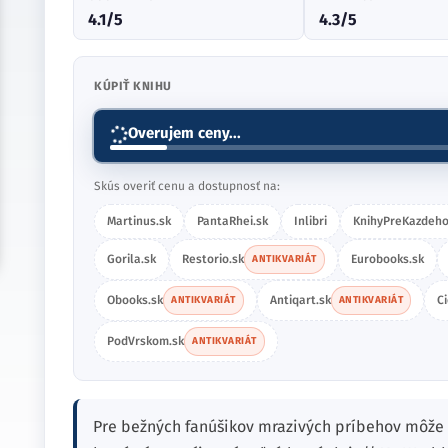
4.1/5
4.3/5
KÚPIŤ KNIHU
Overujem ceny...
Skús overiť cenu a dostupnosť na:
Martinus.sk
PantaRhei.sk
Inlibri
KnihyPreKazdeho
Gorila.sk
Restorio.sk
Eurobooks.sk
ANTIKVARIÁT
Obooks.sk
Antiqart.sk
C
ANTIKVARIÁT
ANTIKVARIÁT
PodVrskom.sk
ANTIKVARIÁT
Pre bežných fanúšikov mrazivých príbehov môže 