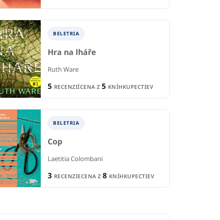
BELETRIA
B
IA
BELETRIA
Hra na lháře
 Youth in Revolt
Pl
Niekto ako ty
Ruth Ware
ne
Adriana Macháčová
Baj
5
5
RECENZIÍ
CENA Z
KNÍHKUPECTIEV
1
CIA
RECENCIA
6
1
R
4
KNÍHKUPECTVA
CENA Z
KNÍHKUPECTIEV
BELETRIA
Cop
Laetitia Colombani
3
8
RECENZIE
CENA Z
KNÍHKUPECTIEV