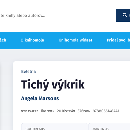
hách
O knihomole
Knihomola widget
Pridaj svoj 
Beletria
Tichý výkrik
Angela Marsons
Ikar
2016
376
9788055148441
VYDAVATEĽ
ROK
STRÁN
ISBN
GOODREADS
MARTINUS