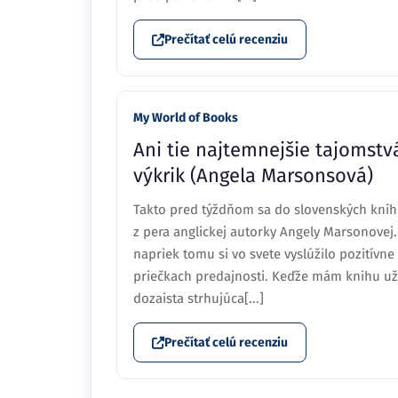
Prečítať celú recenziu
My World of Books
Ani tie najtemnejšie tajomst
výkrik (Angela Marsonsová)
Takto pred týždňom sa do slovenských kníhk
z pera anglickej autorky Angely Marsonovej
napriek tomu si vo svete vyslúžilo pozitívn
priečkach predajnosti. Keďže mám knihu už
dozaista strhujúca[...]
Prečítať celú recenziu