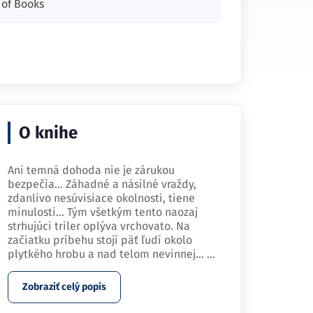
 of Books
O knihe
Ani temná dohoda nie je zárukou
bezpečia... Záhadné a násilné vraždy,
zdanlivo nesúvisiace okolnosti, tiene
minulosti... Tým všetkým tento naozaj
strhujúci triler oplýva vrchovato. Na
začiatku príbehu stojí päť ľudí okolo
plytkého hrobu a nad telom nevinnej…
...
Zobraziť celý popis