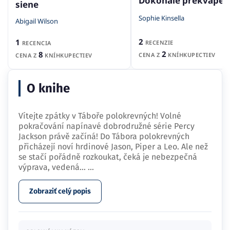
Dokonalé prekvapen
siene
Sophie Kinsella
Abigail Wilson
2
1
RECENZIE
RECENCIA
2
8
CENA Z
KNÍHKUPECTIEV
CENA Z
KNÍHKUPECTIEV
O knihe
Vítejte zpátky v Táboře polokrevných! Volné
pokračování napínavé dobrodružné série Percy
Jackson právě začíná! Do Tábora polokrevných
přicházejí noví hrdinové Jason, Piper a Leo. Ale než
se stačí pořádně rozkoukat, čeká je nebezpečná
výprava, vedená…
...
Zobraziť celý popis