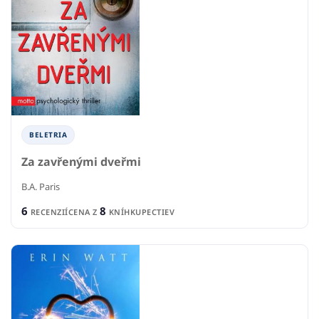
BELETRIA
Za zavřenými dveřmi
B.A. Paris
6
8
RECENZIÍ
CENA Z
KNÍHKUPECTIEV