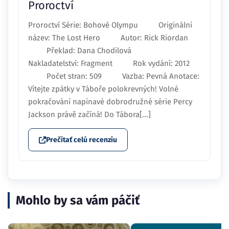
Proroctví
Proroctví Série: Bohové Olympu Originální
název: The Lost Hero Autor: Rick Riordan
Překlad: Dana Chodilová
Nakladatelství: Fragment Rok vydání: 2012
Počet stran: 509 Vazba: Pevná Anotace:
Vítejte zpátky v Táboře polokrevných! Volné
pokračování napínavé dobrodružné série Percy
Jackson právě začíná! Do Tábora[...]
Prečítať celú recenziu
Mohlo by sa vám páčiť