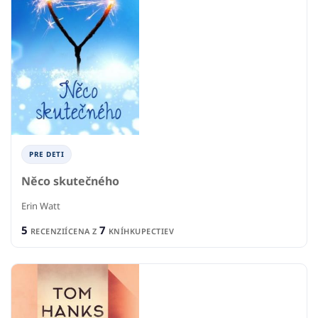
PRE DETI
Něco skutečného
Erin Watt
5
7
RECENZIÍ
CENA Z
KNÍHKUPECTIEV