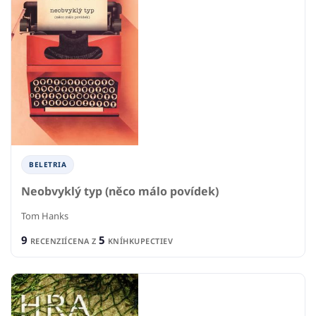
BELETRIA
Neobvyklý typ (něco málo povídek)
Tom Hanks
9
5
RECENZIÍ
CENA Z
KNÍHKUPECTIEV