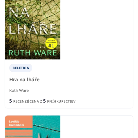
BELETRIA
Hra na lháře
Ruth Ware
5
5
RECENZIÍ
CENA Z
KNÍHKUPECTIEV