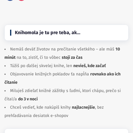
Facebook
Instagram
Knihomola je tu pre teba, ak…
Nemáš deväť životov na prečítanie všetkého – ale máš
10
minút
na to, zistiť, či to vôbec
stojí za čas
Túžiš po ďalšej skvelej knihe, len
nevieš, kde začať
Objavovanie knižných pokladov ťa napĺňa
rovnako ako ich
čítanie
Miluješ zdieľať knižné zážitky s ľuďmi, ktorí chápu, prečo si
čítal/a
do 3 v noci
Chceš vedieť, kde nakúpiš knihy
najlacnejšie
, bez
prehľadávania desiatok e-shopov