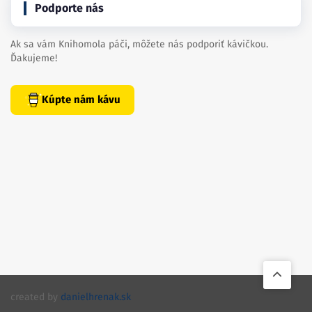
Podporte nás
Ak sa vám Knihomola páči, môžete nás podporiť kávičkou.
Ďakujeme!
Kúpte nám kávu
created by
danielhrenak.sk
Späť