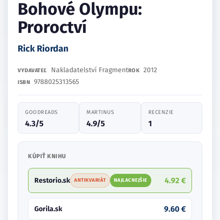
Bohové Olympu:
Proroctví
Rick Riordan
Nakladatelství Fragment
2012
VYDAVATEĽ
ROK
9788025313565
ISBN
GOODREADS
MARTINUS
RECENZIE
4.3/5
4.9/5
1
KÚPIŤ KNIHU
4.92 €
Restorio.sk
ANTIKVARIÁT
NAJLACNEJŠIE
9.60 €
Gorila.sk