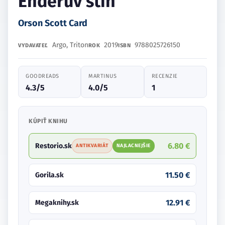
Enderův stín
Orson Scott Card
Argo, Triton
2019
9788025726150
VYDAVATEĽ
ROK
ISBN
GOODREADS
MARTINUS
RECENZIE
4.3/5
4.0/5
1
KÚPIŤ KNIHU
6.80 €
Restorio.sk
ANTIKVARIÁT
NAJLACNEJŠIE
11.50 €
Gorila.sk
12.91 €
Megaknihy.sk