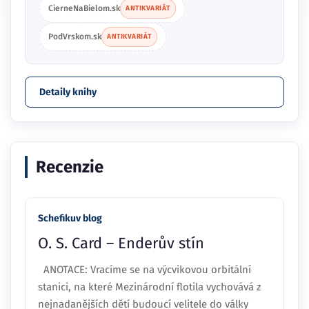
CierneNaBielom.sk
ANTIKVARIÁT
PodVrskom.sk
ANTIKVARIÁT
Detaily knihy
Recenzie
Schefikuv blog
O. S. Card – Enderův stín
ANOTACE: Vracíme se na výcvikovou orbitální
stanici, na které Mezinárodní flotila vychovává z
nejnadanějších dětí budoucí velitele do války