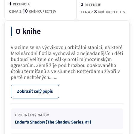
1
2
RECENCIA
RECENZIE
10
8
CENA Z
KNÍHKUPECTIEV
CENA Z
KNÍHKUPECTIEV
O knihe
Vracíme se na výcvikovou orbitální stanici, na které
Mezinárodní flotila vychovává z nejnadanějších dětí
budoucí velitele do války proti mimozemským
agresorům. Země žije pod hrozbou opakovaného
útoku termiťanů a ve slumech Rotterdamu živoří v
partě nechtěných…
...
Zobraziť celý popis
ORIGINÁLNY NÁZOV
Ender's Shadow (The Shadow Series, #1)