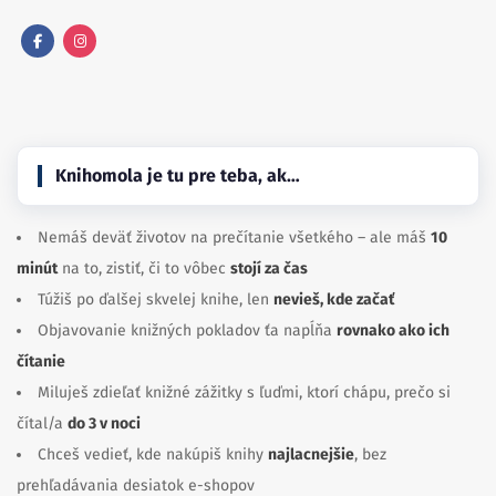
Facebook
Instagram
Knihomola je tu pre teba, ak…
Nemáš deväť životov na prečítanie všetkého – ale máš
10
minút
na to, zistiť, či to vôbec
stojí za čas
Túžiš po ďalšej skvelej knihe, len
nevieš, kde začať
Objavovanie knižných pokladov ťa napĺňa
rovnako ako ich
čítanie
Miluješ zdieľať knižné zážitky s ľuďmi, ktorí chápu, prečo si
čítal/a
do 3 v noci
Chceš vedieť, kde nakúpiš knihy
najlacnejšie
, bez
prehľadávania desiatok e-shopov