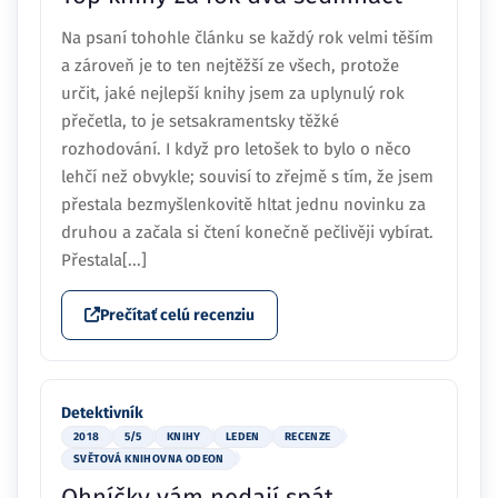
Na psaní tohohle článku se každý rok velmi těším
a zároveň je to ten nejtěžší ze všech, protože
určit, jaké nejlepší knihy jsem za uplynulý rok
přečetla, to je setsakramentsky těžké
rozhodování. I když pro letošek to bylo o něco
lehčí než obvykle; souvisí to zřejmě s tím, že jsem
přestala bezmyšlenkovitě hltat jednu novinku za
druhou a začala si čtení konečně pečlivěji vybírat.
Přestala[...]
Prečítať celú recenziu
Detektivník
2018
5/5
KNIHY
LEDEN
RECENZE
SVĚTOVÁ KNIHOVNA ODEON
Ohníčky vám nedají spát