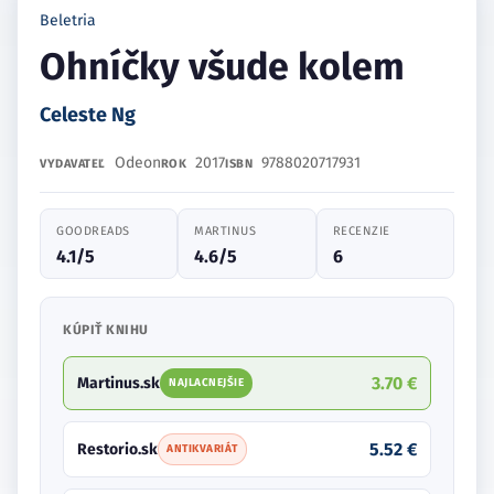
Beletria
Ohníčky všude kolem
Celeste Ng
Odeon
2017
9788020717931
VYDAVATEĽ
ROK
ISBN
GOODREADS
MARTINUS
RECENZIE
4.1/5
4.6/5
6
KÚPIŤ KNIHU
3.70 €
Martinus.sk
NAJLACNEJŠIE
5.52 €
Restorio.sk
ANTIKVARIÁT