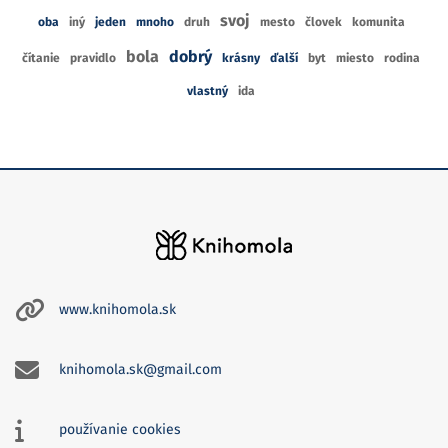
svoj
oba
iný
jeden
mnoho
druh
mesto
človek
komunita
bola
dobrý
čítanie
pravidlo
krásny
ďalší
byt
miesto
rodina
vlastný
ida
www.knihomola.sk
knihomola.sk@gmail.com
používanie cookies