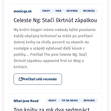
monicqa.sk
KNIHY
IKAR
NOVINKA
RECENZIA
Celeste Ng: Stačí škrtnúť zápalkou
My knižní blogeri máme niekedy ťažké povolanie.
Každý obyčajný knihomoľ sa môže po prečítaní
dobrej knihy na chvíľu ponoriť na okamih do
nostalgie a vzápätí vyťahovať ďalší kúsok z
poličky.… Prečítať The post Celeste Ng: Stačí
škrtnúť zápalkou appeared first on Blog o
knihách.
Prečítať celú recenziu
What Jane Read
KNIHY
TIP NA KNIHU
ZÁPISNÍK
Top knihy za rok dva sedmnáct