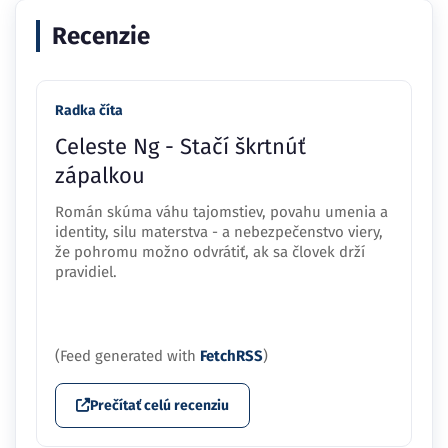
Recenzie
Radka číta
Celeste Ng - Stačí škrtnúť
zápalkou
Román skúma váhu tajomstiev, povahu umenia a
identity, silu materstva - a nebezpečenstvo viery,
že pohromu možno odvrátiť, ak sa človek drží
pravidiel.
(Feed generated with
FetchRSS
)
Prečítať celú recenziu