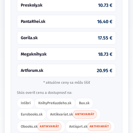
10.73 €
Preskoly.sk
16.40 €
PantaRhei.sk
17.55 €
Gorila.sk
18.73 €
Megaknihy.sk
20.95 €
Artforum.sk
* aktuálne ceny sa môžu líšiť
Skús overiť cenu a dostupnosť na:
Inlibri
KnihyPreKazdeho.sk
Bux.sk
Eurobooks.sk
Antikvariat.sk
ANTIKVARIÁT
Obooks.sk
Antiqart.sk
ANTIKVARIÁT
ANTIKVARIÁT