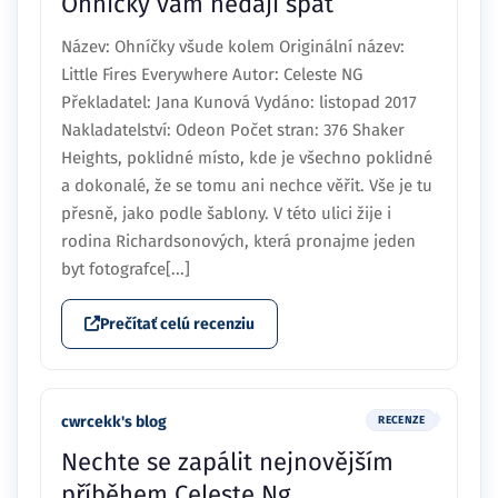
Ohníčky vám nedají spát
Název: Ohníčky všude kolem Originální název:
Little Fires Everywhere Autor: Celeste NG
Překladatel: Jana Kunová Vydáno: listopad 2017
Nakladatelství: Odeon Počet stran: 376 Shaker
Heights, poklidné místo, kde je všechno poklidné
a dokonalé, že se tomu ani nechce věřit. Vše je tu
přesně, jako podle šablony. V této ulici žije i
rodina Richardsonových, která pronajme jeden
byt fotografce[...]
Prečítať celú recenziu
cwrcekk's blog
RECENZE
Nechte se zapálit nejnovějším
příběhem Celeste Ng