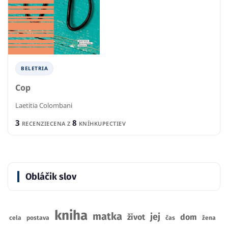
BELETRIA
Cop
Laetitia Colombani
3
8
RECENZIE
CENA Z
KNÍHKUPECTIEV
Obláčik slov
kniha
matka
jej
život
dom
cela
postava
čas
žena