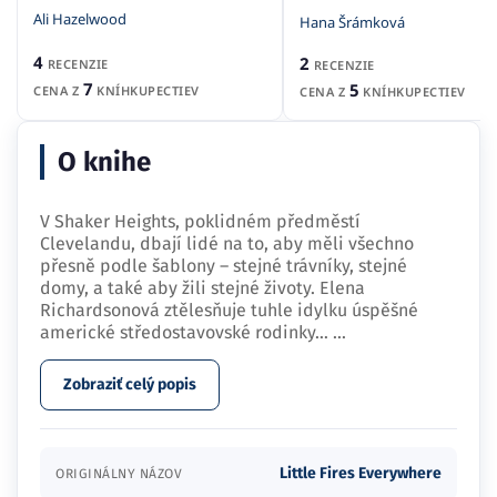
Ali Hazelwood
Hana Šrámková
4
2
RECENZIE
RECENZIE
7
5
CENA Z
KNÍHKUPECTIEV
CENA Z
KNÍHKUPECTIEV
O knihe
V Shaker Heights, poklidném předměstí
Clevelandu, dbají lidé na to, aby měli všechno
přesně podle šablony – stejné trávníky, stejné
domy, a také aby žili stejné životy. Elena
Richardsonová ztělesňuje tuhle idylku úspěšné
americké středostavovské rodinky…
...
Zobraziť celý popis
Little Fires Everywhere
ORIGINÁLNY NÁZOV