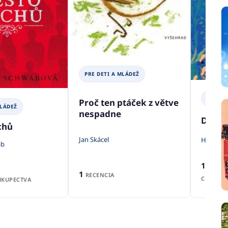
PRE DETI A MLÁDEŽ
PRE DE
Proč ten ptáček z větve
MLÁDEŽ
nespadne
Dopis
chů
Jan Skácel
Hyeon A
ab
1
RECEN
1
RECENCIA
CENA Z
KUPECTVA