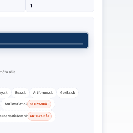
1
môžu líšiť
hy.sk
Bux.sk
Artforum.sk
Gorila.sk
Antikvariat.sk
ANTIKVARIÁT
ierneNaBielom.sk
ANTIKVARIÁT