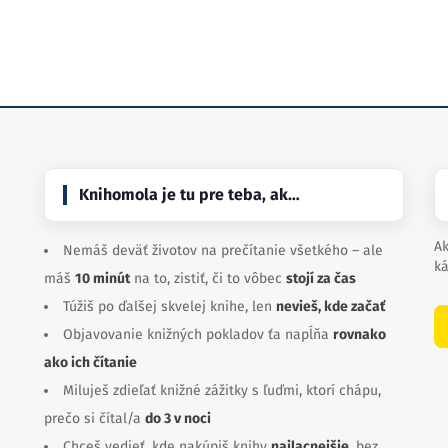
Knihomola je tu pre teba, ak…
Ak
Nemáš deväť životov na prečítanie všetkého – ale
ká
máš
10 minút
na to, zistiť, či to vôbec
stojí za čas
Túžiš po ďalšej skvelej knihe, len
nevieš, kde začať
Objavovanie knižných pokladov ťa napĺňa
rovnako
ako ich čítanie
Miluješ zdieľať knižné zážitky s ľuďmi, ktorí chápu,
prečo si čítal/a
do 3 v noci
Chceš vedieť, kde nakúpiš knihy
najlacnejšie
, bez