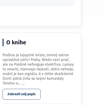
O knihe
Prašina je tajuplné místo, temný ostrov
uprostřed zářící Prahy. Nikdo neví proč,
ale na Prašině nefunguje elektřina. Lampy
tu nesvítí, tramvaje nejezdí, rádio nehraje,
mobil je bez signálu. A v téhle strašidelné
čtvrti pátrá Jirka se svými kamarády
Tondou a…
...
Zobraziť celý popis