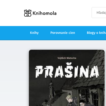
Knihy
Porovnanie cien
Blogy o kni