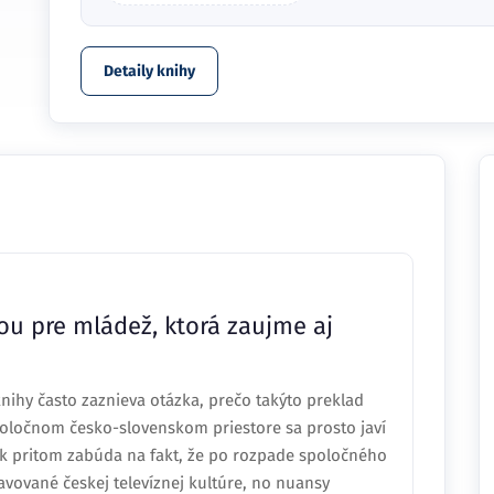
Detaily knihy
ou pre mládež, ktorá zaujme aj
ihy často zaznieva otázka, prečo takýto preklad
spoločnom česko-slovenskom priestore sa prosto javí
ak pritom zabúda na fakt, že po rozpade spoločného
tavované českej televíznej kultúre, no nuansy