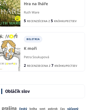
Hra na lháře
Ruth Ware
5
5
RECENZIÍ
CENA Z
KNÍHKUPECTIEV
BELETRIA
K moři
Petra Soukupová
2
7
RECENZIE
CENA Z
KNÍHKUPECTIEV
Obláčik slov
prašina
český
kniha
svet
pokrok
čas
súčasný