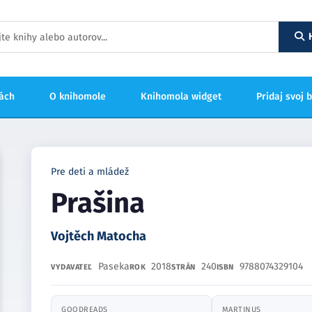
hách
O knihomole
Knihomola widget
Pridaj svoj 
Pre deti a mládež
Prašina
Vojtěch Matocha
Paseka
2018
240
9788074329104
VYDAVATEĽ
ROK
STRÁN
ISBN
GOODREADS
MARTINUS