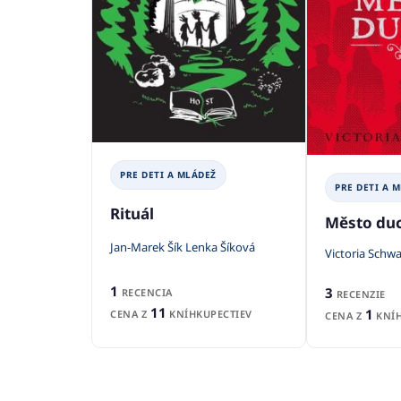
PRE DETI A MLÁDEŽ
PRE DETI A 
Rituál
Město du
Jan-Marek Šík Lenka Šíková
Victoria Schw
1
3
RECENCIA
RECENZIE
11
1
CENA Z
KNÍHKUPECTIEV
CENA Z
KNÍH