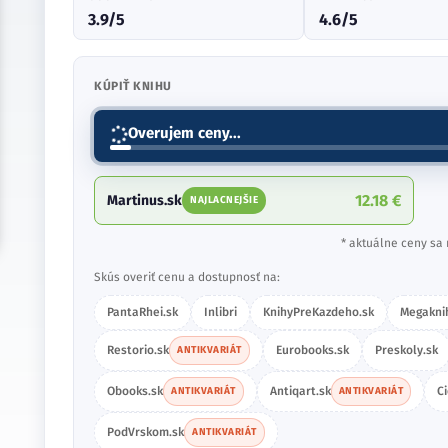
3.9/5
4.6/5
KÚPIŤ KNIHU
Overujem ceny...
12.18 €
Martinus.sk
NAJLACNEJŠIE
* aktuálne ceny sa 
Skús overiť cenu a dostupnosť na:
PantaRhei.sk
Inlibri
KnihyPreKazdeho.sk
Megakni
Restorio.sk
Eurobooks.sk
Preskoly.sk
ANTIKVARIÁT
Obooks.sk
Antiqart.sk
C
ANTIKVARIÁT
ANTIKVARIÁT
PodVrskom.sk
ANTIKVARIÁT