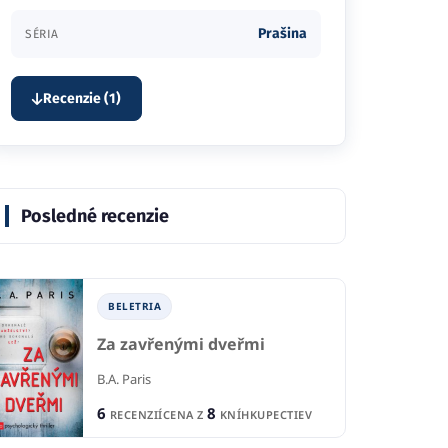
Prašina
SÉRIA
Recenzie (1)
Posledné recenzie
BELETRIA
Za zavřenými dveřmi
B.A. Paris
6
8
RECENZIÍ
CENA Z
KNÍHKUPECTIEV