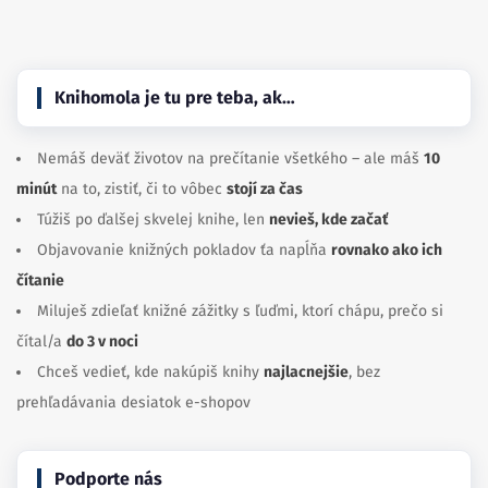
Knihomola je tu pre teba, ak…
Nemáš deväť životov na prečítanie všetkého – ale máš
10
minút
na to, zistiť, či to vôbec
stojí za čas
Túžiš po ďalšej skvelej knihe, len
nevieš, kde začať
Objavovanie knižných pokladov ťa napĺňa
rovnako ako ich
čítanie
Miluješ zdieľať knižné zážitky s ľuďmi, ktorí chápu, prečo si
čítal/a
do 3 v noci
Chceš vedieť, kde nakúpiš knihy
najlacnejšie
, bez
prehľadávania desiatok e-shopov
Podporte nás