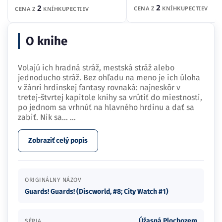
2
2
CENA Z
KNÍHKUPECTIEV
CENA Z
KNÍHKUPECTIEV
O knihe
Volajú ich hradná stráž, mestská stráž alebo
jednoducho stráž. Bez ohľadu na meno je ich úloha
v žánri hrdinskej fantasy rovnaká: najneskôr v
tretej-štvrtej kapitole knihy sa vrútiť do miestnosti,
po jednom sa vrhnúť na hlavného hrdinu a dať sa
zabiť. Nik sa…
...
Zobraziť celý popis
ORIGINÁLNY NÁZOV
Guards! Guards! (Discworld, #8; City Watch #1)
Úžasná Plochozem
SÉRIA