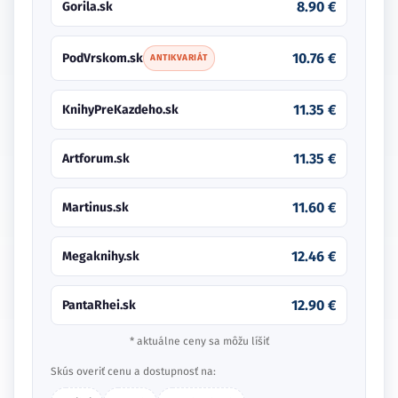
8.90 €
Gorila.sk
10.76 €
PodVrskom.sk
ANTIKVARIÁT
11.35 €
KnihyPreKazdeho.sk
11.35 €
Artforum.sk
11.60 €
Martinus.sk
12.46 €
Megaknihy.sk
12.90 €
PantaRhei.sk
* aktuálne ceny sa môžu líšiť
Skús overiť cenu a dostupnosť na: