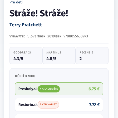
Pre deti
Stráže! Stráže!
Terry Pratchett
Slovart
2019
9788055638973
VYDAVATEĽ
ROK
ISBN
GOODREADS
MARTINUS
RECENZIE
4.3/5
4.8/5
2
KÚPIŤ KNIHU
6.75 €
Preskoly.sk
NAJLACNEJŠIE
7.72 €
Restorio.sk
ANTIKVARIÁT