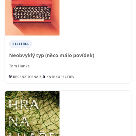
BELETRIA
Neobvyklý typ (něco málo povídek)
Tom Hanks
9
5
RECENZIÍ
CENA Z
KNÍHKUPECTIEV