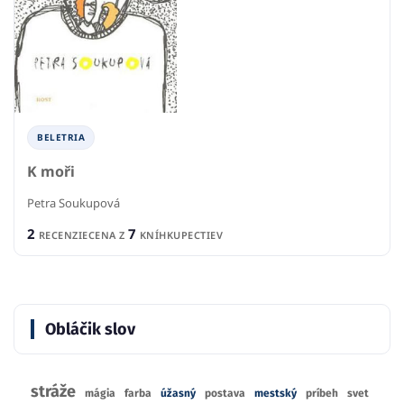
BELETRIA
K moři
Petra Soukupová
2
7
RECENZIE
CENA Z
KNÍHKUPECTIEV
Obláčik slov
stráže
mágia
farba
úžasný
postava
mestský
príbeh
svet