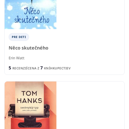
PRE DETI
Něco skutečného
Erin Watt
5
7
RECENZIÍ
CENA Z
KNÍHKUPECTIEV