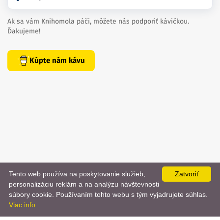
Ak sa vám Knihomola páči, môžete nás podporiť kávičkou.
Ďakujeme!
Kúpte nám kávu
Tento web používa na poskytovanie služieb,
Zatvoriť
personalizáciu reklám a na analýzu návštevnosti
📨
súbory cookie. Používaním tohto webu s tým vyjadrujete súhlas.
created by
danielhrenak.sk
Späť
Viac info
Knihomola. 2017 - 2026.