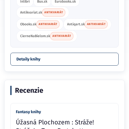
Inlibri
Bux.sk
Eurobooks.sk
Antikvariat.sk
ANTIKVARIÁT
Obooks.sk
Antiqart.sk
ANTIKVARIÁT
ANTIKVARIÁT
CierneNaBielom.sk
ANTIKVARIÁT
Detaily knihy
Recenzie
Fantasy knihy
Úžasná Plochozem : Stráže!