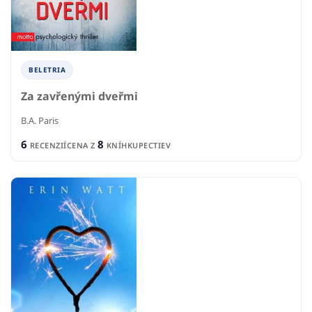
BELETRIA
Za zavřenými dveřmi
B.A. Paris
6
8
RECENZIÍ
CENA Z
KNÍHKUPECTIEV