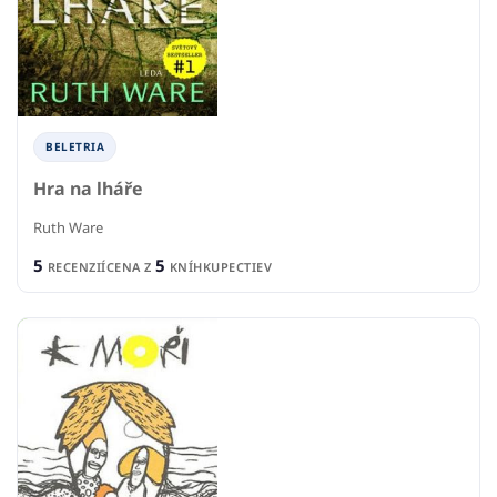
BELETRIA
Hra na lháře
Ruth Ware
5
5
RECENZIÍ
CENA Z
KNÍHKUPECTIEV