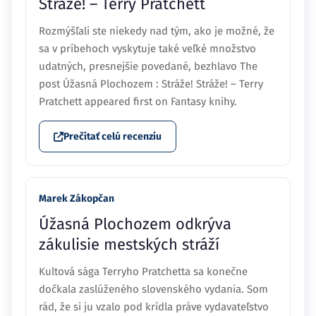
Stráže! – Terry Pratchett
Rozmýšľali ste niekedy nad tým, ako je možné, že
sa v príbehoch vyskytuje také veľké množstvo
udatných, presnejšie povedané, bezhlavo The
post Úžasná Plochozem : Stráže! Stráže! – Terry
Pratchett appeared first on Fantasy knihy.
Prečítať celú recenziu
Marek Zákopčan
Úžasná Plochozem odkrýva
zákulisie mestských stráží
Kultová sága Terryho Pratchetta sa konečne
dočkala zaslúženého slovenského vydania. Som
rád, že si ju vzalo pod krídla práve vydavateľstvo