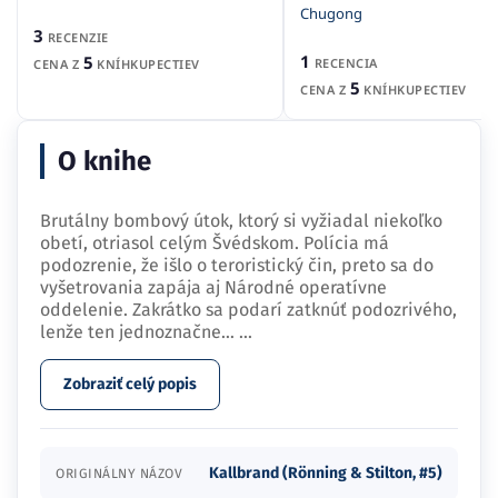
Chugong
3
RECENZIE
1
5
RECENCIA
CENA Z
KNÍHKUPECTIEV
5
CENA Z
KNÍHKUPECTIEV
O knihe
Brutálny bombový útok, ktorý si vyžiadal niekoľko
obetí, otriasol celým Švédskom. Polícia má
podozrenie, že išlo o teroristický čin, preto sa do
vyšetrovania zapája aj Národné operatívne
oddelenie. Zakrátko sa podarí zatknúť podozrivého,
lenže ten jednoznačne…
...
Zobraziť celý popis
Kallbrand (Rönning & Stilton, #5)
ORIGINÁLNY NÁZOV