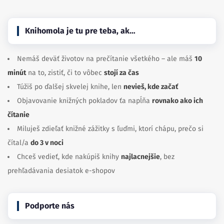
Knihomola je tu pre teba, ak…
Nemáš deväť životov na prečítanie všetkého – ale máš
10
minút
na to, zistiť, či to vôbec
stojí za čas
Túžiš po ďalšej skvelej knihe, len
nevieš, kde začať
Objavovanie knižných pokladov ťa napĺňa
rovnako ako ich
čítanie
Miluješ zdieľať knižné zážitky s ľuďmi, ktorí chápu, prečo si
čítal/a
do 3 v noci
Chceš vedieť, kde nakúpiš knihy
najlacnejšie
, bez
prehľadávania desiatok e-shopov
Podporte nás