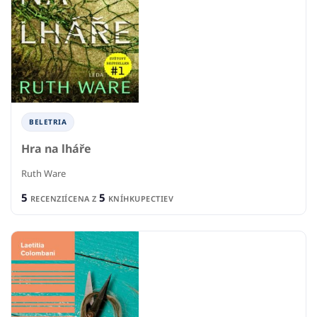
BELETRIA
Hra na lháře
Ruth Ware
5
5
RECENZIÍ
CENA Z
KNÍHKUPECTIEV