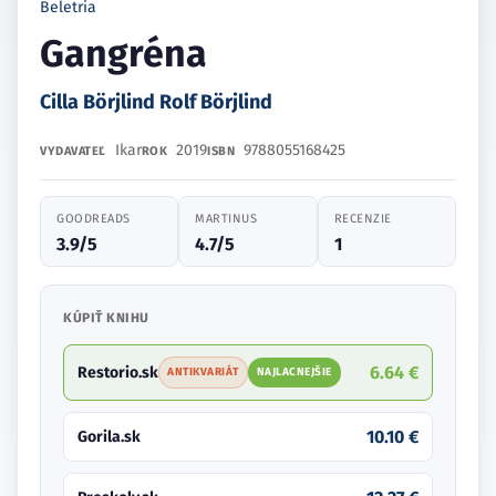
Beletria
Gangréna
Cilla Börjlind Rolf Börjlind
Ikar
2019
9788055168425
VYDAVATEĽ
ROK
ISBN
GOODREADS
MARTINUS
RECENZIE
3.9/5
4.7/5
1
KÚPIŤ KNIHU
6.64 €
Restorio.sk
ANTIKVARIÁT
NAJLACNEJŠIE
10.10 €
Gorila.sk