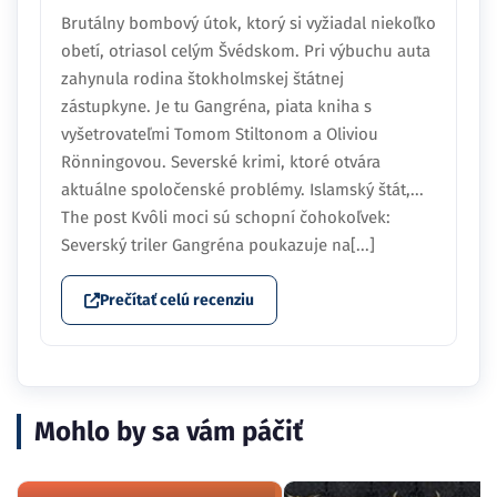
Brutálny bombový útok, ktorý si vyžiadal niekoľko
obetí, otriasol celým Švédskom. Pri výbuchu auta
zahynula rodina štokholmskej štátnej
zástupkyne. Je tu Gangréna, piata kniha s
vyšetrovateľmi Tomom Stiltonom a Oliviou
Rönningovou. Severské krimi, ktoré otvára
aktuálne spoločenské problémy. Islamský štát,...
The post Kvôli moci sú schopní čohokoľvek:
Severský triler Gangréna poukazuje na[...]
Prečítať celú recenziu
Mohlo by sa vám páčiť