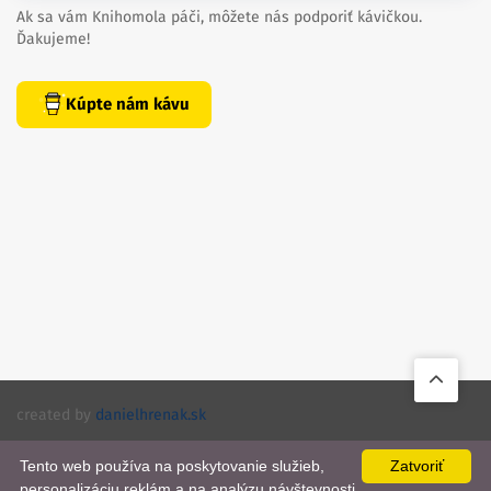
Ak sa vám Knihomola páči, môžete nás podporiť kávičkou.
Ďakujeme!
Kúpte nám kávu
created by
danielhrenak.sk
Späť
Knihomola. 2017 - 2026.
na
Tento web používa na poskytovanie služieb,
Zatvoriť
personalizáciu reklám a na analýzu návštevnosti