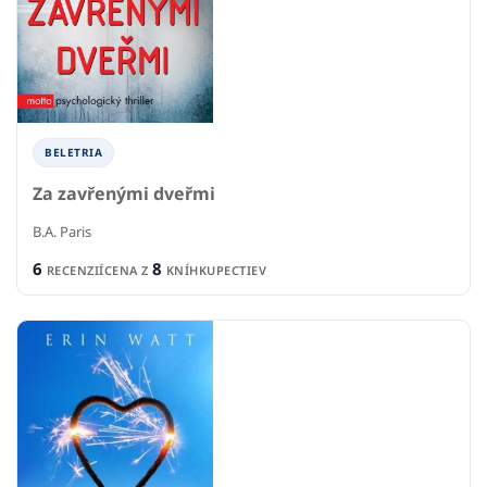
BELETRIA
Za zavřenými dveřmi
B.A. Paris
6
8
RECENZIÍ
CENA Z
KNÍHKUPECTIEV