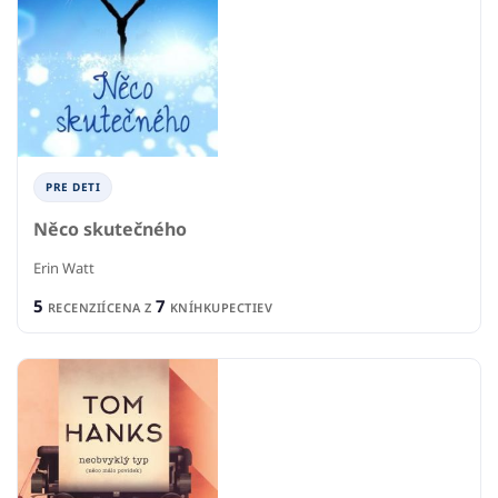
PRE DETI
Něco skutečného
Erin Watt
5
7
RECENZIÍ
CENA Z
KNÍHKUPECTIEV