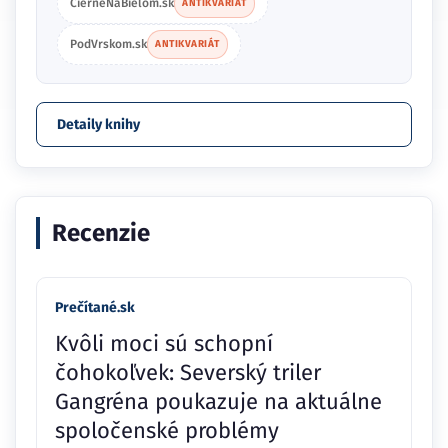
CierneNaBielom.sk
ANTIKVARIÁT
PodVrskom.sk
ANTIKVARIÁT
Detaily knihy
Recenzie
Prečítané.sk
Kvôli moci sú schopní
čohokoľvek: Severský triler
Gangréna poukazuje na aktuálne
spoločenské problémy