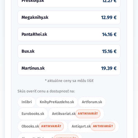
12.27 €
Preskoly.sk
12.99 €
Megaknihy.sk
14.16 €
PantaRhei.sk
15.16 €
Bux.sk
19.39 €
Martinus.sk
* aktuálne ceny sa môžu líšiť
Skús overiť cenu a dostupnosť na:
Inlibri
KnihyPreKazdeho.sk
Artforum.sk
Eurobooks.sk
Antikvariat.sk
ANTIKVARIÁT
Obooks.sk
Antiqart.sk
ANTIKVARIÁT
ANTIKVARIÁT