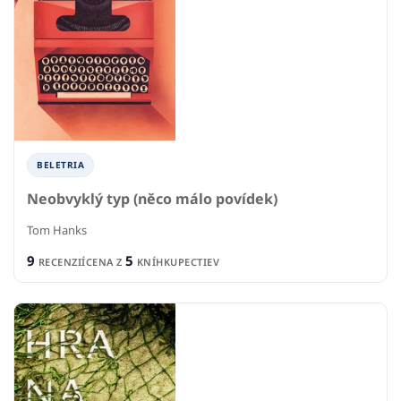
BELETRIA
Neobvyklý typ (něco málo povídek)
Tom Hanks
9
5
RECENZIÍ
CENA Z
KNÍHKUPECTIEV