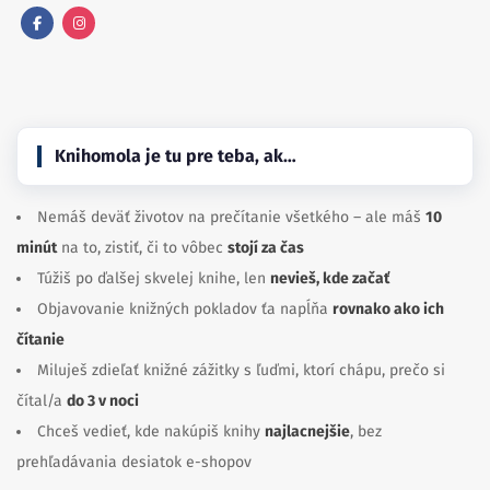
Facebook
Instagram
Knihomola je tu pre teba, ak…
Nemáš deväť životov na prečítanie všetkého – ale máš
10
minút
na to, zistiť, či to vôbec
stojí za čas
Túžiš po ďalšej skvelej knihe, len
nevieš, kde začať
Objavovanie knižných pokladov ťa napĺňa
rovnako ako ich
čítanie
Miluješ zdieľať knižné zážitky s ľuďmi, ktorí chápu, prečo si
čítal/a
do 3 v noci
Chceš vedieť, kde nakúpiš knihy
najlacnejšie
, bez
prehľadávania desiatok e-shopov