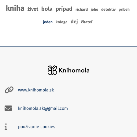
kniha
bola
prípad
život
richard
jeho
detektív
príbeh
dej
jeden
kolega
čitateľ
www.knihomola.sk
knihomola.sk@gmail.com
používanie cookies