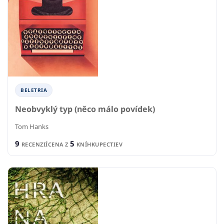
BELETRIA
Neobvyklý typ (něco málo povídek)
Tom Hanks
9
5
RECENZIÍ
CENA Z
KNÍHKUPECTIEV