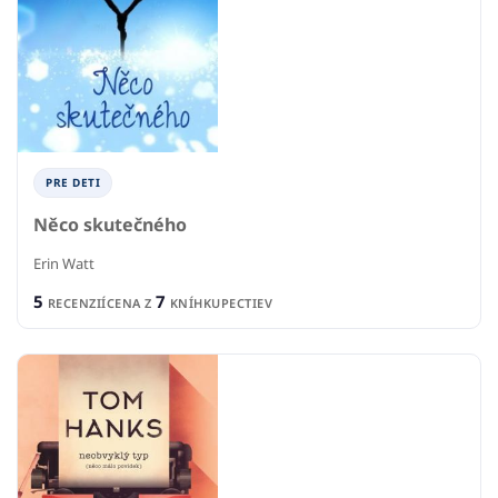
PRE DETI
Něco skutečného
Erin Watt
5
7
RECENZIÍ
CENA Z
KNÍHKUPECTIEV