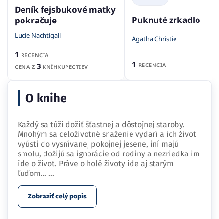
Deník fejsbukové matky
Puknuté zrkadlo
pokračuje
Lucie Nachtigall
Agatha Christie
1
RECENCIA
1
RECENCIA
3
CENA Z
KNÍHKUPECTIEV
O knihe
Každý sa túži dožiť šťastnej a dôstojnej staroby.
Mnohým sa celoživotné snaženie vydarí a ich život
vyústi do vysnívanej pokojnej jesene, iní majú
smolu, dožijú sa ignorácie od rodiny a nezriedka im
ide o život. Práve o holé životy ide aj starým
ľuďom…
...
Zobraziť celý popis