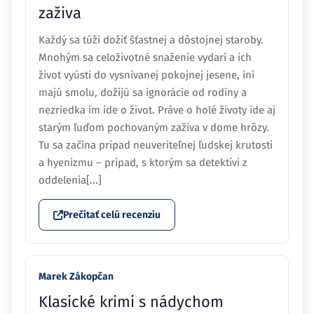
zaživa
Každý sa túži dožiť šťastnej a dôstojnej staroby.
Mnohým sa celoživotné snaženie vydarí a ich
život vyústi do vysnívanej pokojnej jesene, iní
majú smolu, dožijú sa ignorácie od rodiny a
nezriedka im ide o život. Práve o holé životy ide aj
starým ľuďom pochovaným zaživa v dome hrôzy.
Tu sa začína prípad neuveriteľnej ľudskej krutosti
a hyenizmu – prípad, s ktorým sa detektívi z
oddelenia[...]
Prečítať celú recenziu
Marek Zákopčan
Klasické krimi s nádychom