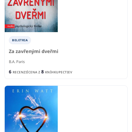
BELETRIA
Za zavřenými dveřmi
B.A. Paris
6
8
RECENZIÍ
CENA Z
KNÍHKUPECTIEV