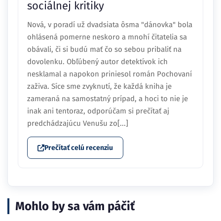
sociálnej kritiky
Nová, v poradí už dvadsiata ôsma "dánovka" bola
ohlásená pomerne neskoro a mnohí čitatelia sa
obávali, či si budú mať čo so sebou pribaliť na
dovolenku. Obľúbený autor detektívok ich
nesklamal a napokon priniesol román Pochovaní
zaživa. Síce sme zvyknutí, že každá kniha je
zameraná na samostatný prípad, a hoci to nie je
inak ani tentoraz, odporúčam si prečítať aj
predchádzajúcu Venušu zo[...]
Prečítať celú recenziu
Mohlo by sa vám páčiť