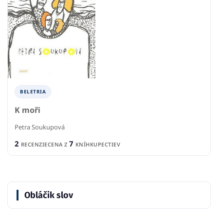
BELETRIA
K moři
Petra Soukupová
2
7
RECENZIE
CENA Z
KNÍHKUPECTIEV
Obláčik slov