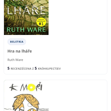
BELETRIA
Hra na lháře
Ruth Ware
5
5
RECENZIÍ
CENA Z
KNÍHKUPECTIEV