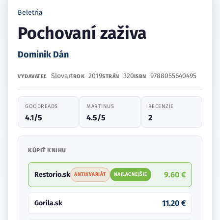
Beletria
Pochovaní zaživa
Dominik Dán
Slovart
2019
320
9788055640495
VYDAVATEĽ
ROK
STRÁN
ISBN
GOODREADS
MARTINUS
RECENZIE
4.1/5
4.5/5
2
KÚPIŤ KNIHU
9.60 €
Restorio.sk
ANTIKVARIÁT
NAJLACNEJŠIE
11.20 €
Gorila.sk