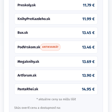
11.79 €
Preskoly.sk
11.99 €
KnihyPreKazdeho.sk
13.45 €
Bux.sk
13.46 €
PodVrskom.sk
ANTIKVARIÁT
13.69 €
Megaknihy.sk
13.90 €
Artforum.sk
14.95 €
PantaRhei.sk
* aktuálne ceny sa môžu líšiť
Skús overiť cenu a dostupnosť na: