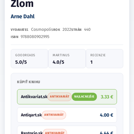
Zlom
Arne Dahl
Cosmopolis
2022
440
VYDAVATEĽ
ROK
STRÁN
9788080902995
ISBN
GOODREADS
MARTINUS
RECENZIE
5.0/5
4.0/5
1
KÚPIŤ KNIHU
3.33 €
Antikvariat.sk
ANTIKVARIÁT
NAJLACNEJŠIE
4.00 €
Antiqart.sk
ANTIKVARIÁT
4.44 €
Restorio.sk
ANTIKVARIÁT