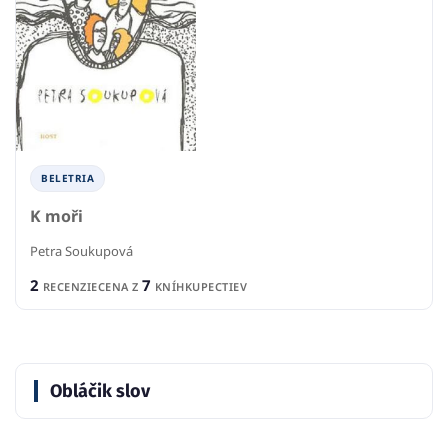
BELETRIA
K moři
Petra Soukupová
2
7
RECENZIE
CENA Z
KNÍHKUPECTIEV
Obláčik slov