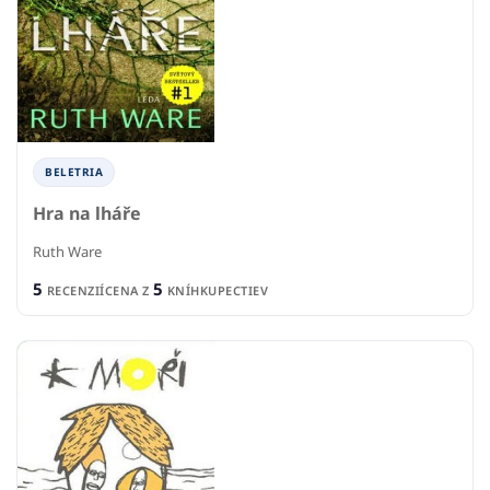
BELETRIA
Hra na lháře
Ruth Ware
5
5
RECENZIÍ
CENA Z
KNÍHKUPECTIEV