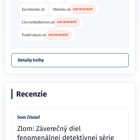
Eurobooks.sk
Obooks.sk
ANTIKVARIÁT
CierneNaBielom.sk
ANTIKVARIÁT
PodVrskom.sk
ANTIKVARIÁT
Detaily knihy
Recenzie
Som čitateľ
Zlom: Záverečný diel
fenomenálnej detektívnej série