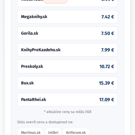
7.42 €
Megaknihy.sk
7.50 €
Gorila.sk
7.99 €
KnihyPreKazdeho.sk
10.72 €
Preskoly.sk
15.39 €
Bux.sk
17.09 €
PantaRhei.sk
* aktuálne ceny sa môžu líšiť
Skús overiť cenu a dostupnosť na:
Martinus.sk
Inlibri
Artforum.sk