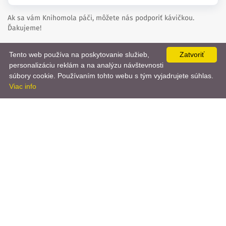
Ak sa vám Knihomola páči, môžete nás podporiť kávičkou.
Ďakujeme!
Tento web používa na poskytovanie služieb,
Zatvoriť
Kúpte nám kávu
personalizáciu reklám a na analýzu návštevnosti
📨
súbory cookie. Používaním tohto webu s tým vyjadrujete súhlas.
Viac info
created by
danielhrenak.sk
Späť
Knihomola. 2017 - 2026.
na