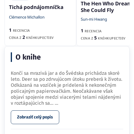
The Hen Who Dream
Tichá podnájomníčka
She Could Fly
Clémence Michallon
Sun-mi Hwang
1
1
RECENCIA
RECENCIA
2
5
CENA Z
KNÍHKUPECTIEV
CENA Z
KNÍHKUPECTIEV
O knihe
Končí sa mrazivá jar a do Švédska prichádza skoré
leto. Deer sa po zdrvujúcom útoku preberá k životu.
Odkázaná na vozíček je pridelená k nekonečným
policajným papierovačkám. Neočakávane však
objaví spojenie medzi viacerými telami nájdenými
v roztápajúcich sa…
...
Zobraziť celý popis