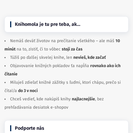
Knihomola je tu pre teba, ak…
Nemáš deväť životov na prečítanie všetkého – ale máš
10
minút
na to, zistiť, či to vôbec
stojí za čas
Túžiš po ďalšej skvelej knihe, len
nevieš, kde začať
Objavovanie knižných pokladov ťa napĺňa
rovnako ako ich
čítanie
Miluješ zdieľať knižné zážitky s ľuďmi, ktorí chápu, prečo si
čítal/a
do 3 v noci
Chceš vedieť, kde nakúpiš knihy
najlacnejšie
, bez
prehľadávania desiatok e-shopov
Podporte nás