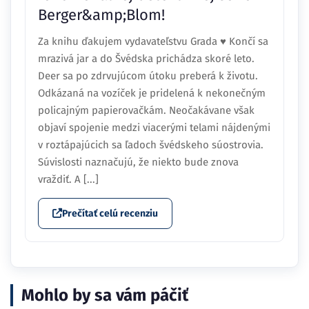
Berger&amp;Blom!
Za knihu ďakujem vydavateľstvu Grada ♥ Končí sa
mrazivá jar a do Švédska prichádza skoré leto.
Deer sa po zdrvujúcom útoku preberá k životu.
Odkázaná na vozíček je pridelená k nekonečným
policajným papierovačkám. Neočakávane však
objaví spojenie medzi viacerými telami nájdenými
v roztápajúcich sa ľadoch švédskeho súostrovia.
Súvislosti naznačujú, že niekto bude znova
vraždiť. A [...]
Prečítať celú recenziu
Mohlo by sa vám páčiť