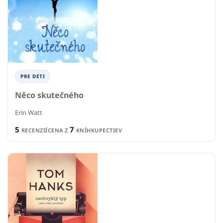
PRE DETI
Něco skutečného
Erin Watt
5
7
RECENZIÍ
CENA Z
KNÍHKUPECTIEV