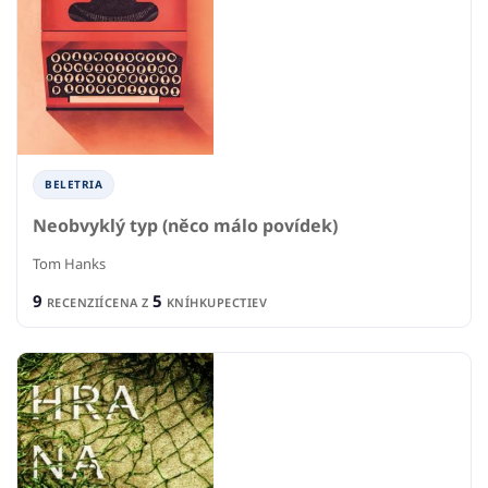
BELETRIA
Neobvyklý typ (něco málo povídek)
Tom Hanks
9
5
RECENZIÍ
CENA Z
KNÍHKUPECTIEV