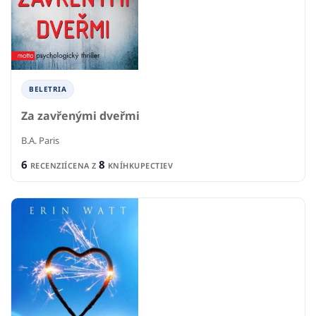
BELETRIA
Za zavřenými dveřmi
B.A. Paris
6
8
RECENZIÍ
CENA Z
KNÍHKUPECTIEV