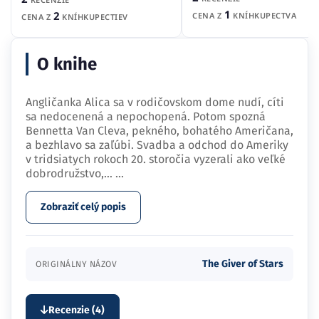
1
2
CENA Z
KNÍHKUPECTVA
CENA Z
KNÍHKUPECTIEV
O knihe
Angličanka Alica sa v rodičovskom dome nudí, cíti
sa nedocenená a nepochopená. Potom spozná
Bennetta Van Cleva, pekného, bohatého Američana,
a bezhlavo sa zaľúbi. Svadba a odchod do Ameriky
v tridsiatych rokoch 20. storočia vyzerali ako veľké
dobrodružstvo,…
...
Zobraziť celý popis
The Giver of Stars
ORIGINÁLNY NÁZOV
Recenzie (4)