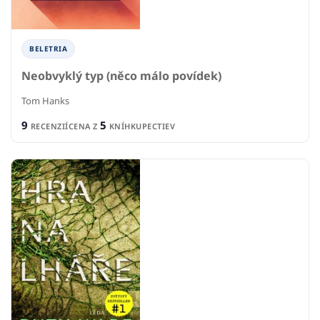
BELETRIA
Neobvyklý typ (něco málo povídek)
Tom Hanks
9
5
RECENZIÍ
CENA Z
KNÍHKUPECTIEV