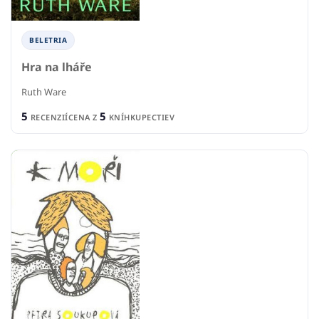
BELETRIA
Hra na lháře
Ruth Ware
5
5
RECENZIÍ
CENA Z
KNÍHKUPECTIEV