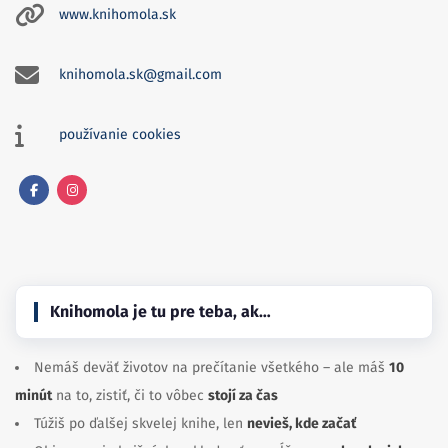
www.knihomola.sk
knihomola.sk@gmail.com
používanie cookies
Facebook
Instagram
Knihomola je tu pre teba, ak…
Nemáš deväť životov na prečítanie všetkého – ale máš
10
minút
na to, zistiť, či to vôbec
stojí za čas
Túžiš po ďalšej skvelej knihe, len
nevieš, kde začať