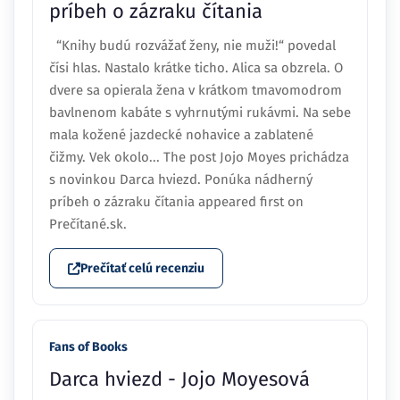
príbeh o zázraku čítania
“Knihy budú rozvážať ženy, nie muži!“ povedal
čísi hlas. Nastalo krátke ticho. Alica sa obzrela. O
dvere sa opierala žena v krátkom tmavomodrom
bavlnenom kabáte s vyhrnutými rukávmi. Na sebe
mala kožené jazdecké nohavice a zablatené
čižmy. Vek okolo... The post Jojo Moyes prichádza
s novinkou Darca hviezd. Ponúka nádherný
príbeh o zázraku čítania appeared first on
Prečítané.sk.
Prečítať celú recenziu
Fans of Books
Darca hviezd - Jojo Moyesová