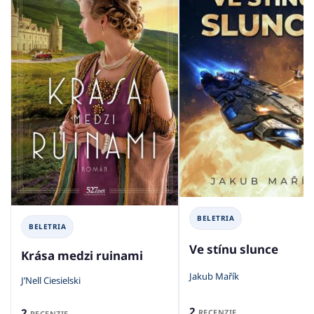
BELETRIA
BELETRIA
Ve stínu slunce
Krása medzi ruinami
Jakub Mařík
J’Nell Ciesielski
2
2
RECENZIE
RECENZIE