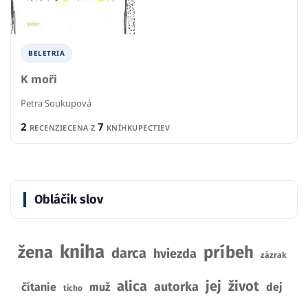
BELETRIA
K moři
Petra Soukupová
2
7
RECENZIE
CENA Z
KNÍHKUPECTIEV
Obláčik slov
kniha
žena
príbeh
darca
hviezda
zázrak
alica
jej
život
autorka
čítanie
muž
dej
ticho