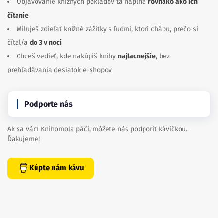
Objavovanie knižných pokladov ťa napĺňa
rovnako ako ich
čítanie
Miluješ zdieľať knižné zážitky s ľuďmi, ktorí chápu, prečo si
čítal/a
do 3 v noci
Chceš vedieť, kde nakúpiš knihy
najlacnejšie
, bez
prehľadávania desiatok e-shopov
Podporte nás
Ak sa vám Knihomola páči, môžete nás podporiť kávičkou.
Ďakujeme!
Kúpte nám kávu