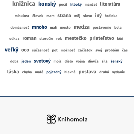
knižnica
konský
literatúra
pocit
hlboký
manžel
strana
iný
minulosť
človek
mam
môj
slovo
hrdinka
medza
mnoho
domácnosť
mali
mesto
postavenie
bola
roman
mestečko
priateľstvo
odkaz
storočie
rok
kôň
veľký
oco
súčasnosť
pot
možnosť
začiatok
svoj
problém
čas
svetový
doba
jeden
moja
dielo
vojna
dievča
sila
ženský
láska
postava
chyba
malé
pojazdný
hlavná
druhá
vydanie