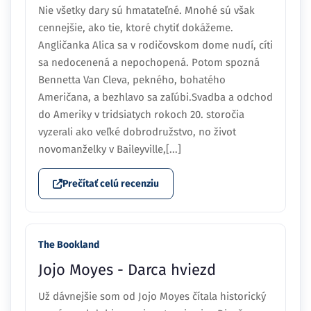
Nie všetky dary sú hmatateľné. Mnohé sú však
cennejšie, ako tie, ktoré chytiť dokážeme.
Angličanka Alica sa v rodičovskom dome nudí, cíti
sa nedocenená a nepochopená. Potom spozná
Bennetta Van Cleva, pekného, bohatého
Američana, a bezhlavo sa zaľúbi.Svadba a odchod
do Ameriky v tridsiatych rokoch 20. storočia
vyzerali ako veľké dobrodružstvo, no život
novomanželky v Baileyville,[...]
Prečítať celú recenziu
The Bookland
Jojo Moyes - Darca hviezd
Už dávnejšie som od Jojo Moyes čítala historický