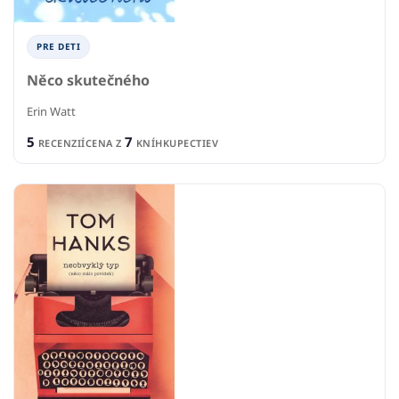
PRE DETI
Něco skutečného
Erin Watt
5
7
RECENZIÍ
CENA Z
KNÍHKUPECTIEV