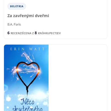
BELETRIA
Za zavřenými dveřmi
B.A. Paris
6
8
RECENZIÍ
CENA Z
KNÍHKUPECTIEV