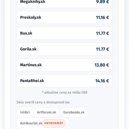
9.89 €
Megaknihy.sk
11.16 €
Preskoly.sk
11.77 €
Bux.sk
11.77 €
Gorila.sk
13.80 €
Martinus.sk
14.16 €
PantaRhei.sk
* aktuálne ceny sa môžu líšiť
Skús overiť cenu a dostupnosť na:
Inlibri
Artforum.sk
Eurobooks.sk
Antikvariat.sk
ANTIKVARIÁT