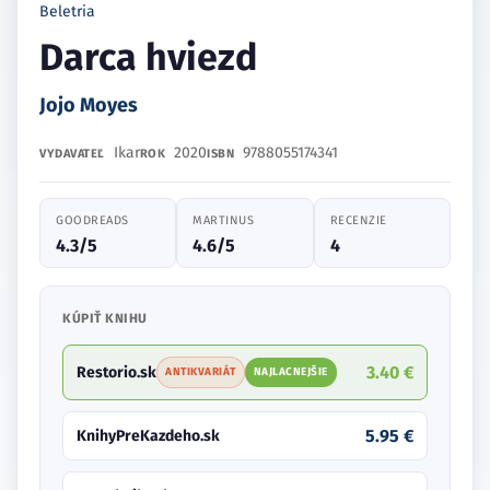
Beletria
Darca hviezd
Jojo Moyes
Ikar
2020
9788055174341
VYDAVATEĽ
ROK
ISBN
GOODREADS
MARTINUS
RECENZIE
4.3/5
4.6/5
4
KÚPIŤ KNIHU
3.40 €
Restorio.sk
ANTIKVARIÁT
NAJLACNEJŠIE
5.95 €
KnihyPreKazdeho.sk