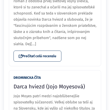
román z obdobia prvej svetovej vojny Dievča,
ktoré si tu zanechal a očarili ma jej spisovateľské
schopnosti. Keď sa teda v slovenskom preklade
objavila novinka Darca hviezd a sľubovala, že je
"fascinujúcim rozprávaním o ženskom priateľstve,
láske a o zázraku kníh a čítania, inšpirovaným
skutočným príbehom", nadšene som po nej
siahla. Dej[...]
Prečítať celú recenziu
DROMINICKA ČÍTA
Darca hviezd (Jojo Moyesová)
Jojo Moyes patrí medzi najobľúbenejšie
spisovateľky súčasnosti. Veľkej obľube sa teší aj
na Slovensku, kde jej vyšlo už niekoľko titulov. Ja