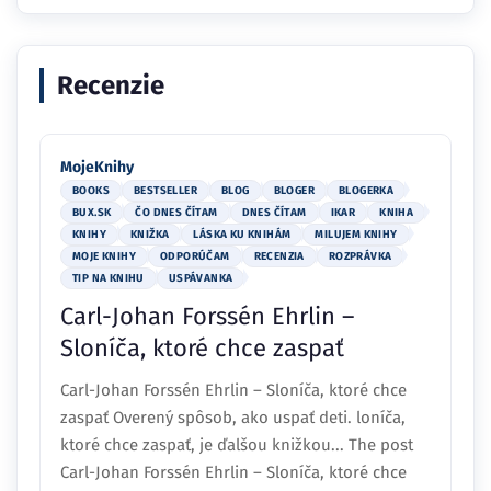
Recenzie
MojeKnihy
BOOKS
BESTSELLER
BLOG
BLOGER
BLOGERKA
BUX.SK
ČO DNES ČÍTAM
DNES ČÍTAM
IKAR
KNIHA
KNIHY
KNIŽKA
LÁSKA KU KNIHÁM
MILUJEM KNIHY
MOJE KNIHY
ODPORÚČAM
RECENZIA
ROZPRÁVKA
TIP NA KNIHU
USPÁVANKA
Carl-Johan Forssén Ehrlin –
Sloníča, ktoré chce zaspať
Carl-Johan Forssén Ehrlin – Sloníča, ktoré chce
zaspať Overený spôsob, ako uspať deti. loníča,
ktoré chce zaspať, je ďalšou knižkou... The post
Carl-Johan Forssén Ehrlin – Sloníča, ktoré chce