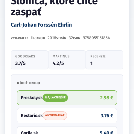
Sloníča, ktoré chce
zaspať
Carl-Johan Forssén Ehrlin
Ikar
2016
32
9788055151854
VYDAVATEĽ
ROK
STRÁN
ISBN
GOODREADS
MARTINUS
RECENZIE
3.7/5
4.2/5
1
KÚPIŤ KNIHU
2.98 €
Preskoly.sk
NAJLACNEJŠIE
3.76 €
Restorio.sk
ANTIKVARIÁT
5.40 €
Gorila.sk