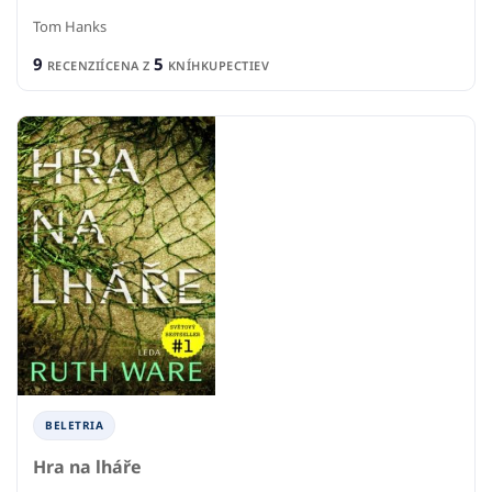
Tom Hanks
9
5
RECENZIÍ
CENA Z
KNÍHKUPECTIEV
BELETRIA
Hra na lháře