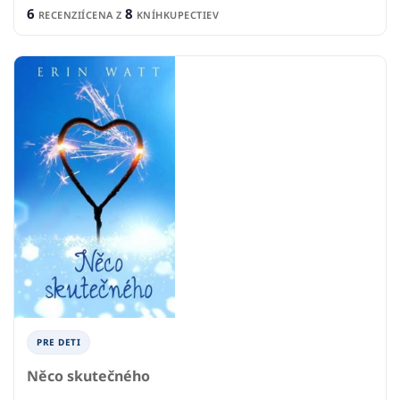
6
8
RECENZIÍ
CENA Z
KNÍHKUPECTIEV
PRE DETI
Něco skutečného