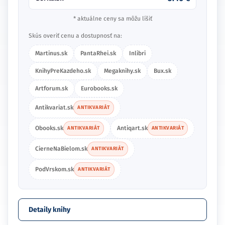
* aktuálne ceny sa môžu líšiť
Skús overiť cenu a dostupnosť na:
Martinus.sk
PantaRhei.sk
Inlibri
KnihyPreKazdeho.sk
Megaknihy.sk
Bux.sk
Artforum.sk
Eurobooks.sk
Antikvariat.sk
ANTIKVARIÁT
Obooks.sk
Antiqart.sk
ANTIKVARIÁT
ANTIKVARIÁT
CierneNaBielom.sk
ANTIKVARIÁT
PodVrskom.sk
ANTIKVARIÁT
Detaily knihy