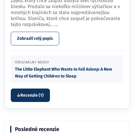
Zajko, ktorý chce zaspať dobyla svet rýchlosťou
blesku. Predalo sa niekoľko miliónov výtlačkov a v
mnohých krajinách sa stala najpredávanejšou
knihou. Sloníča, ktoré chce zaspať je pokračovanie
tejto rozprávkovej…
...
Zobraziť celý popis
ORIGINÁLNY NÁZOV
The Little Elephant Who Wants to Fall Asleep: A New
Way of Getting Children to Sleep
Recenzie (1)
Posledné recenzie