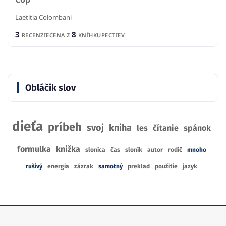
Laetitia Colombani
3
8
RECENZIE
CENA Z
KNÍHKUPECTIEV
Obláčik slov
dieťa
príbeh
svoj
kniha
les
čítanie
spánok
formulka
knižka
slonica
čas
sloník
autor
rodič
mnoho
rušivý
energia
zázrak
samotný
preklad
použitie
jazyk