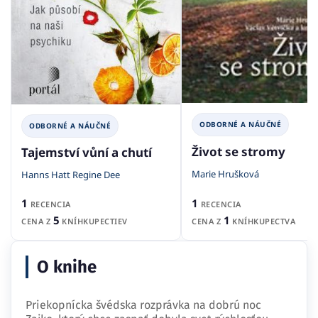
ODBORNÉ A NÁUČNÉ
ODBORNÉ A NÁUČNÉ
Život se stromy
Tajemství vůní a chutí
Marie Hrušková
Hanns Hatt Regine Dee
1
1
RECENCIA
RECENCIA
1
5
CENA Z
KNÍHKUPECTVA
CENA Z
KNÍHKUPECTIEV
O knihe
Priekopnícka švédska rozprávka na dobrú noc