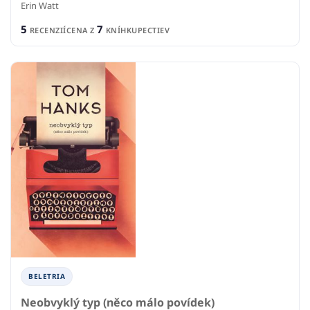
Erin Watt
5
7
RECENZIÍ
CENA Z
KNÍHKUPECTIEV
BELETRIA
Neobvyklý typ (něco málo povídek)