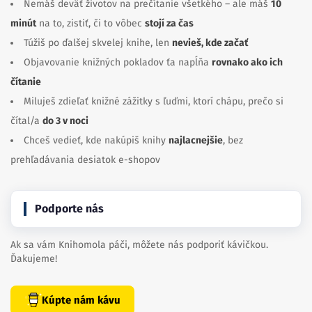
Nemáš deväť životov na prečítanie všetkého – ale máš
10
minút
na to, zistiť, či to vôbec
stojí za čas
Túžiš po ďalšej skvelej knihe, len
nevieš, kde začať
Objavovanie knižných pokladov ťa napĺňa
rovnako ako ich
čítanie
Miluješ zdieľať knižné zážitky s ľuďmi, ktorí chápu, prečo si
čítal/a
do 3 v noci
Chceš vedieť, kde nakúpiš knihy
najlacnejšie
, bez
prehľadávania desiatok e-shopov
Podporte nás
Ak sa vám Knihomola páči, môžete nás podporiť kávičkou.
Ďakujeme!
Kúpte nám kávu