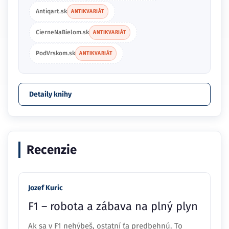
Antiqart.sk
ANTIKVARIÁT
CierneNaBielom.sk
ANTIKVARIÁT
PodVrskom.sk
ANTIKVARIÁT
Detaily knihy
Recenzie
Jozef Kuric
F1 – robota a zábava na plný plyn
Ak sa v F1 nehýbeš, ostatní ťa predbehnú. To