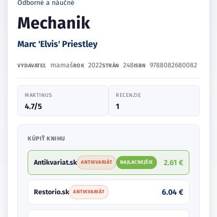
Odborné a náučné
Mechanik
Marc 'Elvis' Priestley
mamaš
2022
248
9788082680082
VYDAVATEĽ
ROK
STRÁN
ISBN
MARTINUS
RECENZIE
4.7/5
1
KÚPIŤ KNIHU
2.61 €
Antikvariat.sk
ANTIKVARIÁT
NAJLACNEJŠIE
6.04 €
Restorio.sk
ANTIKVARIÁT