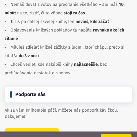
Nemáš deväť životov na prečítanie všetkého – ale máš
10
minút
na to, zistiť, či to vôbec
stojí za čas
Túžiš po ďalšej skvelej knihe, len
nevieš, kde začať
Objavovanie knižných pokladov ťa napĺňa
rovnako ako ich
čítanie
Miluješ zdieľať knižné zážitky s ľuďmi, ktorí chápu, prečo si
čítal/a
do 3 v noci
Chceš vedieť, kde nakúpiš knihy
najlacnejšie
, bez
prehľadávania desiatok e-shopov
Podporte nás
Ak sa vám Knihomola páči, môžete nás podporiť kávičkou.
Ďakujeme!
Kúpte nám kávu