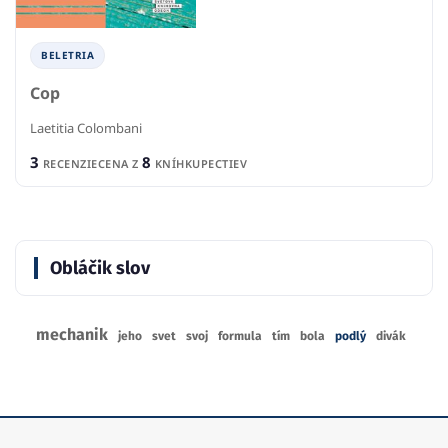
BELETRIA
Cop
Laetitia Colombani
3
8
RECENZIE
CENA Z
KNÍHKUPECTIEV
Obláčik slov
mechanik
jeho
svet
svoj
formula
tím
bola
podlý
divák