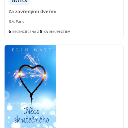
BELETRIA
Za zavřenými dveřmi
B.A. Paris
6
8
RECENZIÍ
CENA Z
KNÍHKUPECTIEV