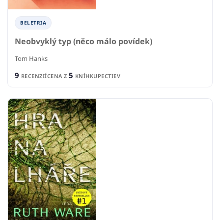
BELETRIA
Neobvyklý typ (něco málo povídek)
Tom Hanks
9
5
RECENZIÍ
CENA Z
KNÍHKUPECTIEV