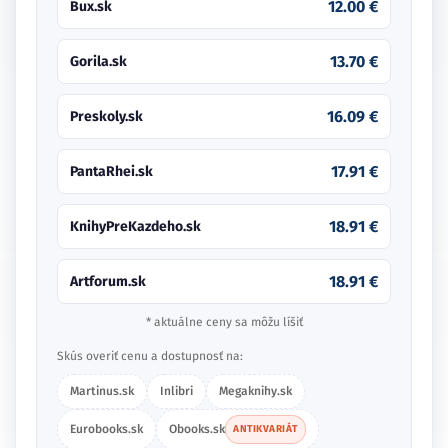
12.00 €
Bux.sk
13.70 €
Gorila.sk
16.09 €
Preskoly.sk
17.91 €
PantaRhei.sk
18.91 €
KnihyPreKazdeho.sk
18.91 €
Artforum.sk
* aktuálne ceny sa môžu líšiť
Skús overiť cenu a dostupnosť na:
Martinus.sk
Inlibri
Megaknihy.sk
Eurobooks.sk
Obooks.sk
ANTIKVARIÁT