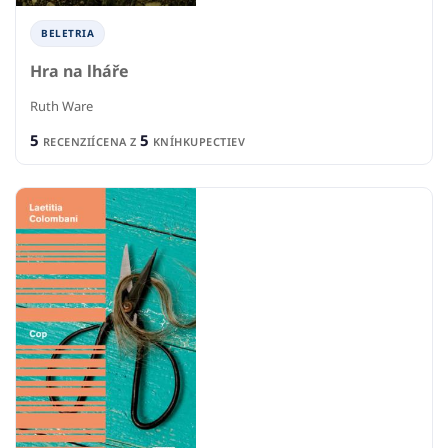
BELETRIA
Hra na lháře
Ruth Ware
5
5
RECENZIÍ
CENA Z
KNÍHKUPECTIEV