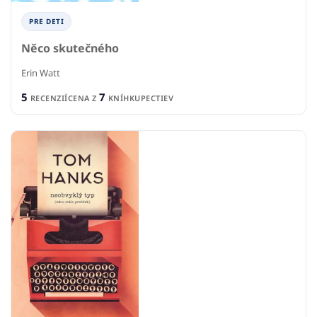
PRE DETI
Něco skutečného
Erin Watt
5
7
RECENZIÍ
CENA Z
KNÍHKUPECTIEV