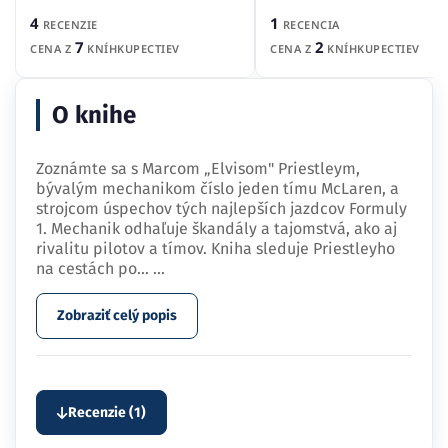
1
4
RECENCIA
RECENZIE
2
7
CENA Z
KNÍHKUPECTIEV
CENA Z
KNÍHKUPECTIEV
O knihe
Zoznámte sa s Marcom „Elvisom" Priestleym,
bývalým mechanikom číslo jeden tímu McLaren, a
strojcom úspechov tých najlepších jazdcov Formuly
1. Mechanik odhaľuje škandály a tajomstvá, ako aj
rivalitu pilotov a tímov. Kniha sleduje Priestleyho
na cestách po…
...
Zobraziť celý popis
Recenzie (1)